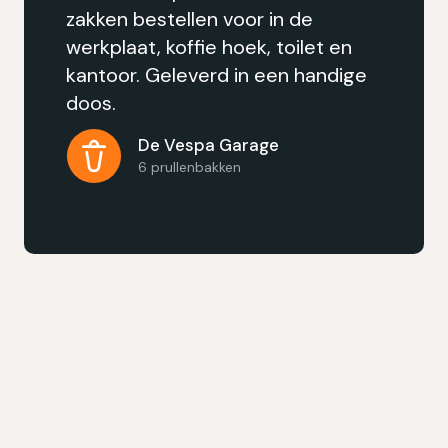
 in de
sterk zijn en goed ge
, toilet en
eerste proefzak was 
 een handige
de tweede proefzak 
Aanrader.
E3 strand Eersel
age
50 prullenbakken