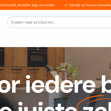
00 besteld, dezelfde dag verzonden
Zakelijk op factuur bestelle
Zoeken
Als de resultaten voor automatisch aanvullen beschikba
naar:
or iedere 