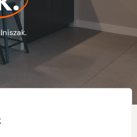
k.
lniszak.
k