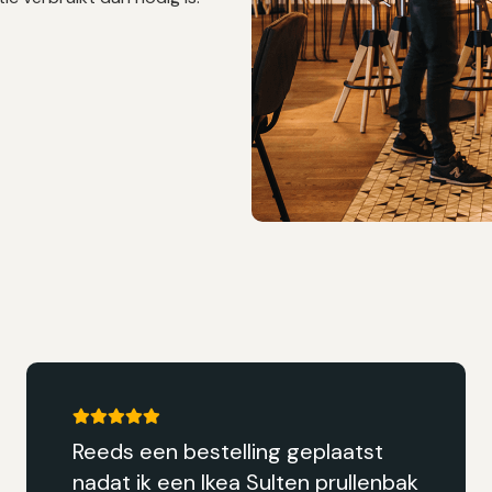
 geplaatst
Ideale site, de prull
ten prullenbak
meten en opslaan. Nu