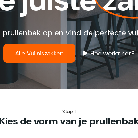
e juiste
za
 prullenbak op en vind de perfecte vui
Alle Vuilniszakken
Hoe werkt het?
Stap 1
Kies de vorm van je prullenba