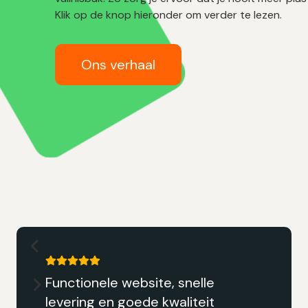
Klik op de knop hieronder om verder te lezen.
Ons verhaal
snelle
Reeds een bestelling
liteit
nadat ik een Ikea Sul