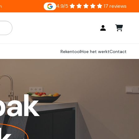
4.9/5
17 reviews
n
ar zijn, gebruik de pijlen om omhoog en omlaag te gaan naar
Rekentool
Hoe het werkt
Contact
bak