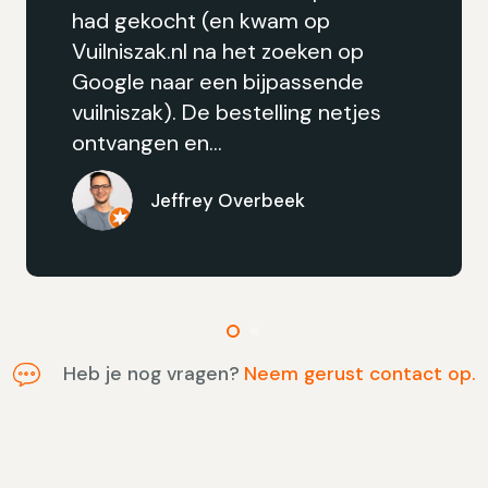
am op
zakken bestellen voor
zoeken op
werkplaat, koffie hoek
passende
kantoor. Geleverd in
ling netjes
doos.
De Vespa Gar
6 prullenbakken
eek
Heb je nog vragen?
Neem gerust contact op.