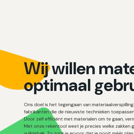
Wij willen mat
optimaal gebr
Ons doel is het tegengaan van materiaalverspilli
fabrikanten die de nieuwste technieken toepasse
Door zelf efficiënt met materialen om te gaan, ver
Met onze rekentool weet je precies welke zakken g
vuilnisbak. Zo zorg je ervoor dat je nooit méér plas