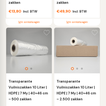
zakken
zakken
€
13,80
€
49,90
Incl. BTW
Incl. BTW
In winkelwagen
In winkelwagen
Dit
Dit
product
product
heeft
heeft
meerdere
meerdere
variaties.
variaties.
Deze
Deze
optie
optie
kan
kan
gekozen
gekozen
worden
worden
Transparante
Transparante
op
op
Vuilniszakken 10 Liter |
Vuilniszakken 10 Liter |
de
de
HDPE | 7 My | 40×46 cm
HDPE | 7 My | 40×46 cm
productpagina
productpagina
– 500 zakken
– 2.500 zakken