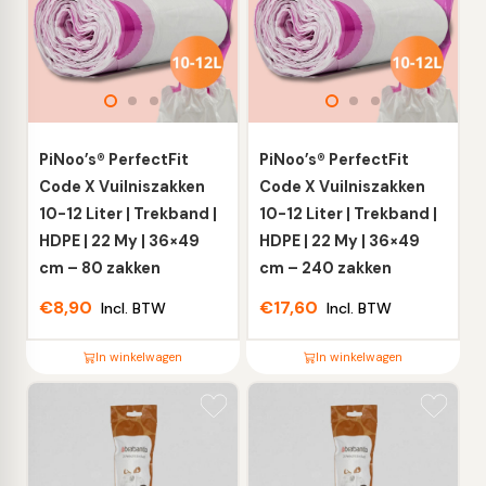
variaties.
variaties.
Deze
Deze
optie
optie
kan
kan
gekozen
gekozen
worden
worden
PiNoo’s® PerfectFit
PiNoo’s® PerfectFit
op
op
Code X Vuilniszakken
Code X Vuilniszakken
de
de
10-12 Liter | Trekband |
10-12 Liter | Trekband |
productpagina
productpagina
HDPE | 22 My | 36×49
HDPE | 22 My | 36×49
cm – 80 zakken
cm – 240 zakken
€
8,90
€
17,60
Incl. BTW
Incl. BTW
In winkelwagen
In winkelwagen
Dit
Dit
product
product
heeft
heeft
meerdere
meerdere