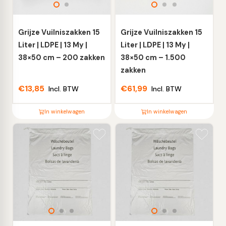
kan
kan
gekozen
gekozen
worden
worden
Grijze Vuilniszakken 15
Grijze Vuilniszakken 15
op
op
Liter | LDPE | 13 My |
Liter | LDPE | 13 My |
de
de
38×50 cm – 200 zakken
38×50 cm – 1.500
productpagina
productpagina
zakken
€
13,85
€
61,99
Incl. BTW
Incl. BTW
In winkelwagen
In winkelwagen
Dit
Dit
product
product
heeft
heeft
meerdere
meerdere
variaties.
variaties.
Deze
Deze
optie
optie
kan
kan
gekozen
gekozen