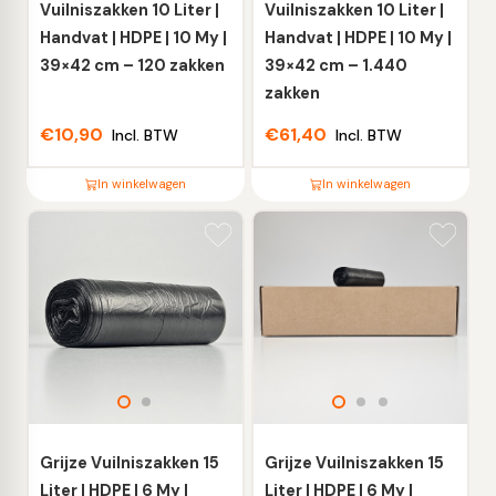
op
op
Vuilniszakken 10 Liter |
Vuilniszakken 10 Liter |
de
de
Handvat | HDPE | 10 My |
Handvat | HDPE | 10 My |
productpagina
productpagina
39×42 cm – 120 zakken
39×42 cm – 1.440
zakken
€
10,90
€
61,40
Incl. BTW
Incl. BTW
In winkelwagen
In winkelwagen
Dit
Dit
product
product
heeft
heeft
meerdere
meerdere
variaties.
variaties.
Deze
Deze
optie
optie
kan
kan
gekozen
gekozen
worden
worden
Grijze Vuilniszakken 15
Grijze Vuilniszakken 15
op
op
Liter | HDPE | 6 My |
Liter | HDPE | 6 My |