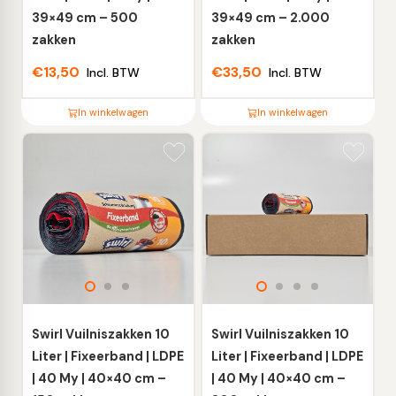
de
de
39×49 cm – 500
39×49 cm – 2.000
productpagina
productpagina
zakken
zakken
€
13,50
€
33,50
Incl. BTW
Incl. BTW
In winkelwagen
In winkelwagen
Dit
Dit
product
product
heeft
heeft
meerdere
meerdere
variaties.
variaties.
Deze
Deze
optie
optie
kan
kan
gekozen
gekozen
worden
worden
Swirl Vuilniszakken 10
Swirl Vuilniszakken 10
op
op
Liter | Fixeerband | LDPE
Liter | Fixeerband | LDPE
de
de
| 40 My | 40×40 cm –
| 40 My | 40×40 cm –