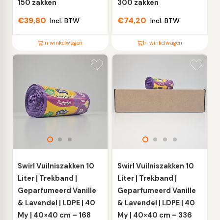
productpagina
productpagina
150 zakken
300 zakken
€
39,80
€
74,20
Incl. BTW
Incl. BTW
In winkelwagen
In winkelwagen
Dit
Dit
product
product
heeft
heeft
meerdere
meerdere
variaties.
variaties.
Deze
Deze
optie
optie
kan
kan
gekozen
gekozen
worden
worden
Swirl Vuilniszakken 10
Swirl Vuilniszakken 10
op
op
Liter | Trekband |
Liter | Trekband |
de
de
Geparfumeerd Vanille
Geparfumeerd Vanille
productpagina
productpagina
& Lavendel | LDPE | 40
& Lavendel | LDPE | 40
My | 40×40 cm – 168
My | 40×40 cm – 336