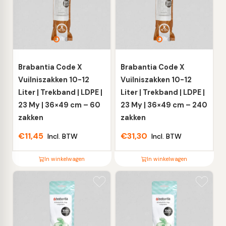
variaties.
variaties.
Deze
Deze
optie
optie
kan
kan
gekozen
gekozen
worden
worden
Brabantia Code X
Brabantia Code X
op
op
Vuilniszakken 10-12
Vuilniszakken 10-12
de
de
Liter | Trekband | LDPE |
Liter | Trekband | LDPE |
productpagina
productpagina
23 My | 36×49 cm – 60
23 My | 36×49 cm – 240
zakken
zakken
€
11,45
€
31,30
Incl. BTW
Incl. BTW
In winkelwagen
In winkelwagen
Dit
Dit
product
product
heeft
heeft
meerdere
meerdere
variaties.
variaties.