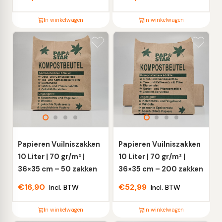
In winkelwagen
In winkelwagen
Dit
Dit
product
product
heeft
heeft
meerdere
meerdere
variaties.
variaties.
Deze
Deze
optie
optie
kan
kan
gekozen
gekozen
worden
worden
Papieren Vuilniszakken
Papieren Vuilniszakken
op
op
10 Liter | 70 gr/m² |
10 Liter | 70 gr/m² |
de
de
36×35 cm – 50 zakken
36×35 cm – 200 zakken
productpagina
productpagina
€
16,90
€
52,99
Incl. BTW
Incl. BTW
In winkelwagen
In winkelwagen