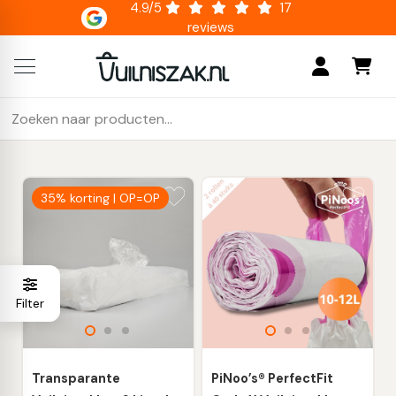
4.9/5
17
reviews
Zoeken
Als de resultaten voor automatisch aanvullen beschikbaar z
naar:
35% korting | OP=OP
Transparante
PiNoo’s® PerfectFit