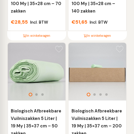
de
de
100 My | 35×28 cm – 70
100 My | 35×28 cm –
productpagina
productpagina
zakken
140 zakken
€
28,55
€
51,65
Incl. BTW
Incl. BTW
In winkelwagen
In winkelwagen
Dit
Dit
product
product
heeft
heeft
meerdere
meerdere
variaties.
variaties.
Deze
Deze
optie
optie
kan
kan
gekozen
gekozen
worden
worden
Biologisch Afbreekbare
Biologisch Afbreekbare
op
op
Vuilniszakken 5 Liter |
Vuilniszakken 5 Liter |
de
de
19 My | 35×37 cm – 50
19 My | 35×37 cm – 200
productpagina
productpagina
zakken
zakken