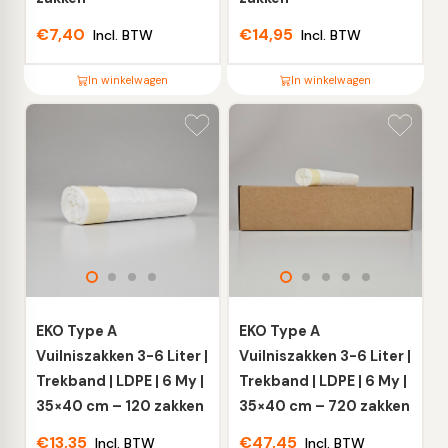
€
7,40
€
14,95
Incl. BTW
Incl. BTW
In winkelwagen
In winkelwagen
Dit
Dit
product
product
heeft
heeft
meerdere
meerdere
variaties.
variaties.
Deze
Deze
optie
optie
kan
kan
gekozen
gekozen
worden
worden
EKO Type A
EKO Type A
op
op
Vuilniszakken 3-6 Liter |
Vuilniszakken 3-6 Liter |
de
de
Trekband | LDPE | 6 My |
Trekband | LDPE | 6 My |
productpagina
productpagina
35×40 cm – 120 zakken
35×40 cm – 720 zakken
€
13,35
€
47,45
Incl. BTW
Incl. BTW