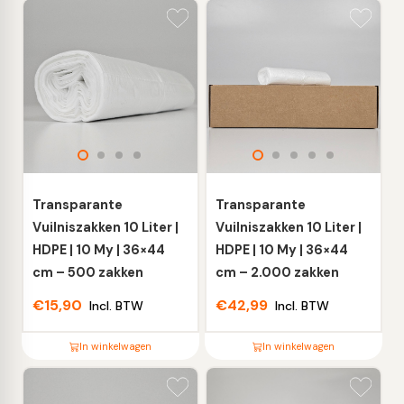
Dit
Dit
product
product
heeft
heeft
meerdere
meerdere
variaties.
variaties.
Deze
Deze
optie
optie
kan
kan
gekozen
gekozen
worden
worden
Transparante
Transparante
op
op
Vuilniszakken 10 Liter |
Vuilniszakken 10 Liter |
de
de
HDPE | 10 My | 36×44
HDPE | 10 My | 36×44
productpagina
productpagina
cm – 500 zakken
cm – 2.000 zakken
€
15,90
€
42,99
Incl. BTW
Incl. BTW
In winkelwagen
In winkelwagen
Dit
Dit
product
product