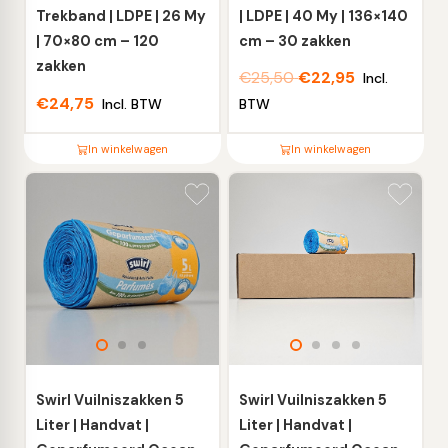
de
de
Trekband | LDPE | 26 My
| LDPE | 40 My | 136×140
productpagina
productpagina
| 70×80 cm – 120
cm – 30 zakken
zakken
€
25,50
€
22,95
Incl.
€
24,75
Incl. BTW
BTW
In winkelwagen
In winkelwagen
Dit
Dit
product
product
heeft
heeft
meerdere
meerdere
variaties.
variaties.
Deze
Deze
optie
optie
kan
kan
gekozen
gekozen
worden
worden
Swirl Vuilniszakken 5
Swirl Vuilniszakken 5
op
op
Liter | Handvat |
Liter | Handvat |