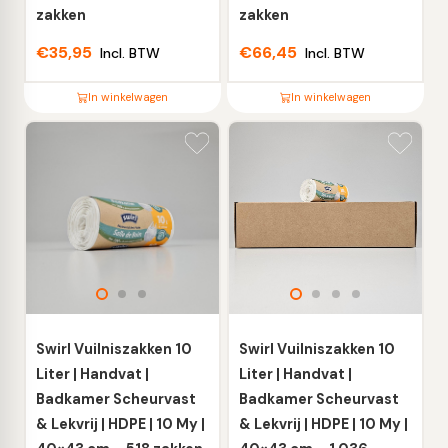
zakken
zakken
€
35,95
€
66,45
Incl. BTW
Incl. BTW
In winkelwagen
In winkelwagen
Dit
Dit
product
product
heeft
heeft
meerdere
meerdere
variaties.
variaties.
Deze
Deze
optie
optie
kan
kan
gekozen
gekozen
worden
worden
Swirl Vuilniszakken 10
Swirl Vuilniszakken 10
op
op
Liter | Handvat |
Liter | Handvat |
de
de
Badkamer Scheurvast
Badkamer Scheurvast
productpagina
productpagina
& Lekvrij | HDPE | 10 My |
& Lekvrij | HDPE | 10 My |