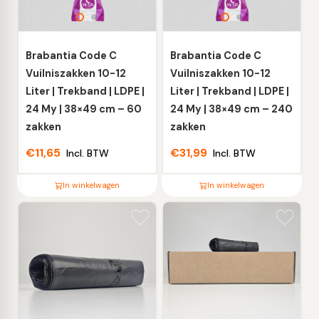
optie
optie
kan
kan
gekozen
gekozen
worden
worden
Brabantia Code C
Brabantia Code C
op
op
Vuilniszakken 10-12
Vuilniszakken 10-12
de
de
Liter | Trekband | LDPE |
Liter | Trekband | LDPE |
productpagina
productpagina
24 My | 38×49 cm – 60
24 My | 38×49 cm – 240
zakken
zakken
€
11,65
€
31,99
Incl. BTW
Incl. BTW
In winkelwagen
In winkelwagen
Dit
Dit
product
product
heeft
heeft
meerdere
meerdere
variaties.
variaties.
Deze
Deze
optie
optie