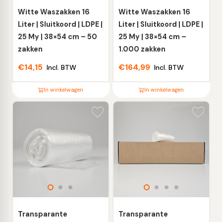
worden
worden
Witte Waszakken 16
Witte Waszakken 16
op
op
Liter | Sluitkoord | LDPE |
Liter | Sluitkoord | LDPE |
de
de
25 My | 38×54 cm – 50
25 My | 38×54 cm –
productpagina
productpagina
zakken
1.000 zakken
€
14,15
€
164,99
Incl. BTW
Incl. BTW
In winkelwagen
In winkelwagen
Dit
Dit
product
product
heeft
heeft
meerdere
meerdere
variaties.
variaties.
Deze
Deze
optie
optie
kan
kan
gekozen
gekozen
worden
worden
Transparante
Transparante