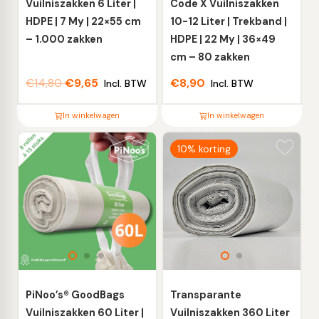
Vuilniszakken 6 Liter |
Code X Vuilniszakken
HDPE | 7 My | 22×55 cm
10-12 Liter | Trekband |
– 1.000 zakken
HDPE | 22 My | 36×49
cm – 80 zakken
€
14,80
€
9,65
€
8,90
Incl. BTW
Incl. BTW
In winkelwagen
In winkelwagen
Dit
Dit
10% korting
product
product
heeft
heeft
meerdere
meerdere
variaties.
variaties.
Deze
Deze
optie
optie
kan
kan
gekozen
gekozen
worden
worden
PiNoo’s® GoodBags
Transparante
op
op
Vuilniszakken 60 Liter |
Vuilniszakken 360 Liter