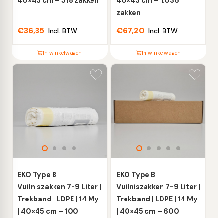
40×43 cm – 518 zakken
40×43 cm – 1.036
zakken
€
36,35
€
67,20
Incl. BTW
Incl. BTW
In winkelwagen
In winkelwagen
Dit
Dit
product
product
heeft
heeft
meerdere
meerdere
variaties.
variaties.
Deze
Deze
optie
optie
kan
kan
gekozen
gekozen
worden
worden
EKO Type B
EKO Type B
op
op
Vuilniszakken 7-9 Liter |
Vuilniszakken 7-9 Liter |
de
de
Trekband | LDPE | 14 My
Trekband | LDPE | 14 My
productpagina
productpagina
| 40×45 cm – 100
| 40×45 cm – 600