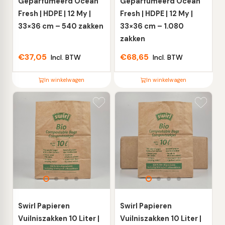
de
de
Geparfumeerd Ocean
Geparfumeerd Ocean
productpagina
productpagina
Fresh | HDPE | 12 My |
Fresh | HDPE | 12 My |
33×36 cm – 540 zakken
33×36 cm – 1.080
zakken
€
37,05
€
68,65
Incl. BTW
Incl. BTW
In winkelwagen
In winkelwagen
Dit
Dit
product
product
heeft
heeft
meerdere
meerdere
variaties.
variaties.
Deze
Deze
optie
optie
kan
kan
gekozen
gekozen
worden
worden
Swirl Papieren
Swirl Papieren
op
op
Vuilniszakken 10 Liter |
Vuilniszakken 10 Liter |