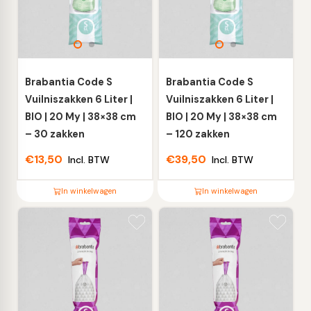
Deze
Deze
optie
optie
kan
kan
gekozen
gekozen
worden
worden
Brabantia Code S
Brabantia Code S
op
op
Vuilniszakken 6 Liter |
Vuilniszakken 6 Liter |
de
de
BIO | 20 My | 38×38 cm
BIO | 20 My | 38×38 cm
productpagina
productpagina
– 30 zakken
– 120 zakken
€
13,50
€
39,50
Incl. BTW
Incl. BTW
In winkelwagen
In winkelwagen
Dit
Dit
product
product
heeft
heeft
meerdere
meerdere
variaties.
variaties.
Deze
Deze