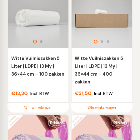
heeft
heeft
meerdere
meerdere
variaties.
variaties.
Deze
Deze
optie
optie
kan
kan
gekozen
gekozen
worden
worden
Witte Vuilniszakken 5
Witte Vuilniszakken 5
op
op
Liter | LDPE | 13 My |
Liter | LDPE | 13 My |
de
de
36×44 cm – 100 zakken
36×44 cm – 400
productpagina
productpagina
zakken
€
13,30
€
31,50
Incl. BTW
Incl. BTW
In winkelwagen
In winkelwagen
Dit
Dit
product
product
heeft
heeft
meerdere
meerdere