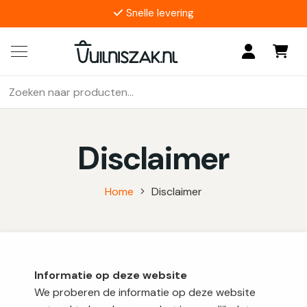
Snelle levering
4.9/5
17 reviews
Zoeken
Als de resultaten voor automatisch aanvullen beschikbaar z
naar:
Disclaimer
Home
Disclaimer
Informatie op deze website
We proberen de informatie op deze website