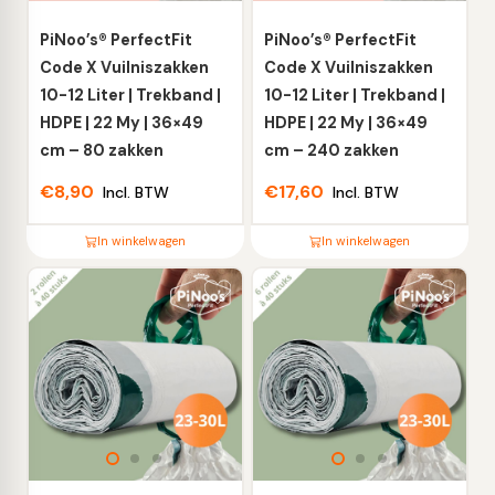
PiNoo’s® PerfectFit
PiNoo’s® PerfectFit
Code X Vuilniszakken
Code X Vuilniszakken
10-12 Liter | Trekband |
10-12 Liter | Trekband |
HDPE | 22 My | 36×49
HDPE | 22 My | 36×49
cm – 80 zakken
cm – 240 zakken
€
8,90
€
17,60
Incl. BTW
Incl. BTW
In winkelwagen
In winkelwagen
Dit
Dit
product
product
heeft
heeft
meerdere
meerdere
variaties.
variaties.
Deze
Deze
optie
optie
kan
kan
gekozen
gekozen