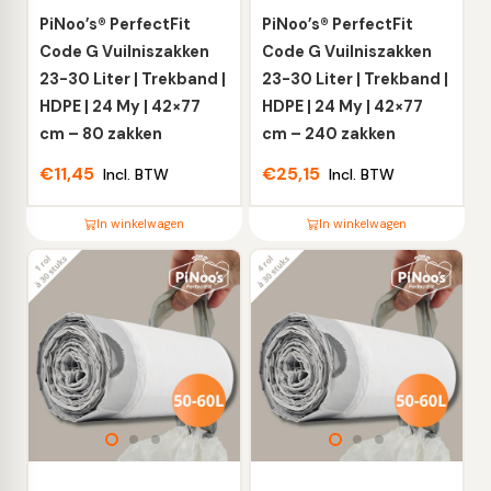
worden
worden
PiNoo’s® PerfectFit
PiNoo’s® PerfectFit
op
op
Code G Vuilniszakken
Code G Vuilniszakken
de
de
23-30 Liter | Trekband |
23-30 Liter | Trekband |
productpagina
productpagina
HDPE | 24 My | 42×77
HDPE | 24 My | 42×77
cm – 80 zakken
cm – 240 zakken
€
11,45
€
25,15
Incl. BTW
Incl. BTW
In winkelwagen
In winkelwagen
Dit
Dit
product
product
heeft
heeft
meerdere
meerdere
variaties.
variaties.
Deze
Deze
optie
optie
kan
kan
gekozen
gekozen