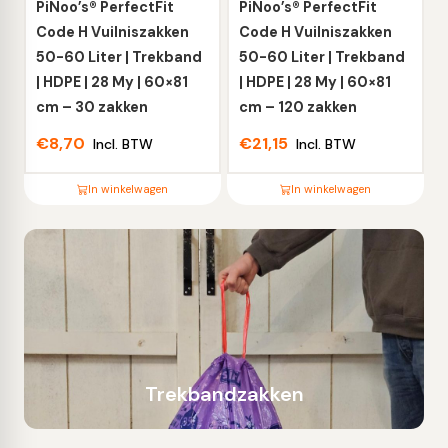
worden
worden
PiNoo’s® PerfectFit
PiNoo’s® PerfectFit
op
op
Code H Vuilniszakken
Code H Vuilniszakken
de
de
50-60 Liter | Trekband
50-60 Liter | Trekband
productpagina
productpagina
| HDPE | 28 My | 60×81
| HDPE | 28 My | 60×81
cm – 30 zakken
cm – 120 zakken
€
8,70
€
21,15
Incl. BTW
Incl. BTW
In winkelwagen
In winkelwagen
Dit
Dit
product
product
heeft
heeft
meerdere
meerdere
variaties.
variaties.
Deze
Deze
optie
optie
kan
Trekbandzakken
kan
gekozen
gekozen
worden
worden