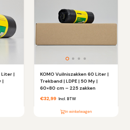
Liter |
KOMO Vuilniszakken 60 Liter |
 |
Trekband | LDPE | 50 My |
60×80 cm – 225 zakken
€
32,99
Incl. BTW
In winkelwagen
Dit
product