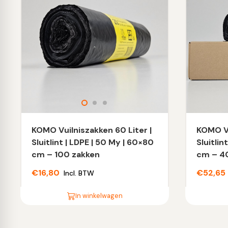
KOMO Vuilniszakken 60 Liter |
KOMO Vu
Sluitlint | LDPE | 50 My | 60×80
Sluitlin
cm – 100 zakken
cm – 4
€
16,80
€
52,65
Incl. BTW
In winkelwagen
Dit
Dit
product
product