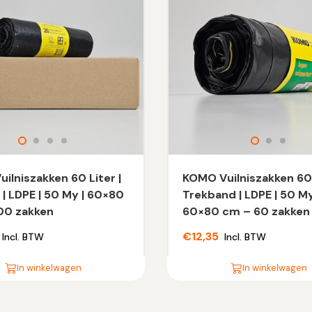
ilniszakken 60 Liter |
KOMO Vuilniszakken 60 
t | LDPE | 50 My | 60×80
Trekband | LDPE | 50 My
00 zakken
60×80 cm – 60 zakken
€
12,35
Incl. BTW
Incl. BTW
In winkelwagen
In winkelwagen
Dit
product