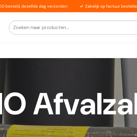
00 besteld, dezelfde dag verzonden
Zakelijk op factuur bestelle
Zoeken
Als de resultaten voor automatisch aanvullen beschikba
naar:
O Afvalza