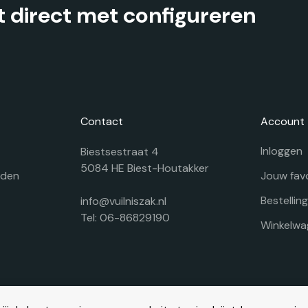
 direct met configureren
Contact
Account
Inloggen
Biestsestraat 4
5084 HE Biest-Houtakker
rden
Jouw fav
Bestellin
info@vuilniszak.nl
Tel: 06-86829190
Winkelwa