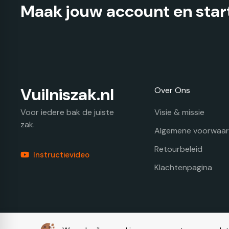
Maak jouw account en start
Vuilniszak.nl
Over Ons
Visie & missie
Voor iedere bak de juiste
zak.
Algemene voorwaa
Retourbeleid
Instructievideo
Klachtenpagina
© Copyright 2026 – Vuilniszak.nl |
Webdesign by Yooker