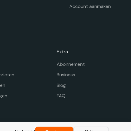
Account aanmaken
Extra
Abonnement
orieten
Business
gen
Blog
gen
FAQ
Voorwaarden
|
Disclaimer
|
Privacy
|
Cookie beleid