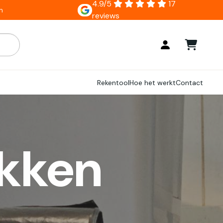
4.9/5
17
n
reviews
ar zijn, gebruik de pijlen om omhoog en omlaag te gaan naar
Rekentool
Hoe het werkt
Contact
kken