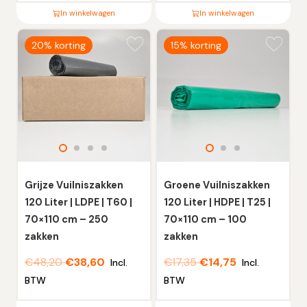
In winkelwagen
In winkelwagen
Dit
Dit
20% korting
15% korting
product
product
heeft
heeft
meerdere
meerdere
variaties.
variaties.
Deze
Deze
optie
optie
kan
kan
gekozen
gekozen
worden
worden
Grijze Vuilniszakken
Groene Vuilniszakken
op
op
120 Liter | LDPE | T60 |
120 Liter | HDPE | T25 |
de
de
70×110 cm – 250
70×110 cm – 100
productpagina
productpagina
zakken
zakken
€
48,20
€
38,60
€
17,35
€
14,75
Incl.
Incl.
BTW
BTW