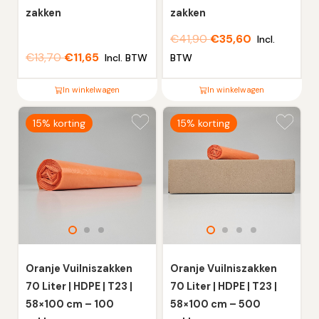
productpagina
productpagina
zakken
zakken
€
41,90
€
35,60
Incl.
€
13,70
€
11,65
Incl. BTW
BTW
In winkelwagen
In winkelwagen
Dit
Dit
15% korting
15% korting
product
product
heeft
heeft
meerdere
meerdere
variaties.
variaties.
Deze
Deze
optie
optie
kan
kan
gekozen
gekozen
worden
worden
Oranje Vuilniszakken
Oranje Vuilniszakken
op
op
70 Liter | HDPE | T23 |
70 Liter | HDPE | T23 |
de
de
58×100 cm – 100
58×100 cm – 500