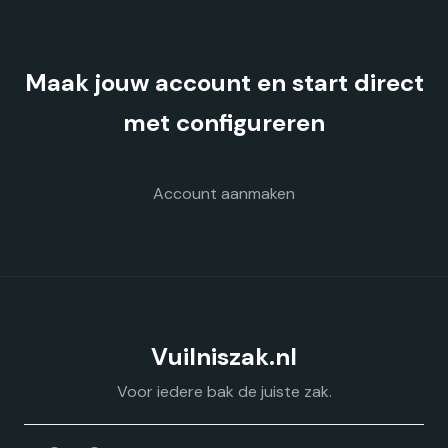
product
product
heeft
heeft
meerdere
meerdere
Maak jouw account en start direct
variaties.
variaties.
Deze
Deze
met configureren
optie
optie
kan
kan
gekozen
gekozen
Account aanmaken
worden
worden
op
op
de
de
productpagina
productpagina
Vuilniszak.nl
Voor iedere bak de juiste zak.