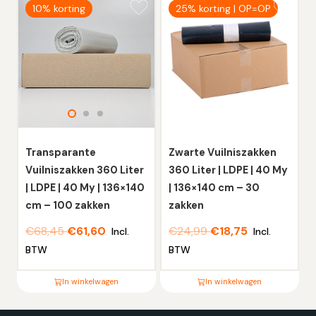
10% korting
25% korting | OP=OP
product
product
heeft
heeft
meerdere
meerdere
variaties.
variaties.
Deze
Deze
optie
optie
kan
kan
gekozen
gekozen
worden
worden
Transparante
Zwarte Vuilniszakken
op
op
Vuilniszakken 360 Liter
360 Liter | LDPE | 40 My
de
de
| LDPE | 40 My | 136×140
| 136×140 cm – 30
productpagina
productpagina
cm – 100 zakken
zakken
€
68,45
€
61,60
€
24,99
€
18,75
Incl.
Incl.
BTW
BTW
In winkelwagen
In winkelwagen
Dit
Dit