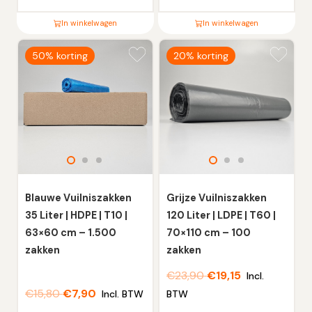
In winkelwagen
In winkelwagen
Dit
Dit
50% korting
20% korting
product
product
heeft
heeft
meerdere
meerdere
variaties.
variaties.
Deze
Deze
optie
optie
kan
kan
gekozen
gekozen
worden
worden
Blauwe Vuilniszakken
Grijze Vuilniszakken
op
op
35 Liter | HDPE | T10 |
120 Liter | LDPE | T60 |
de
de
63×60 cm – 1.500
70×110 cm – 100
productpagina
productpagina
zakken
zakken
€
23,90
€
19,15
Incl.
€
15,80
€
7,90
Incl. BTW
BTW