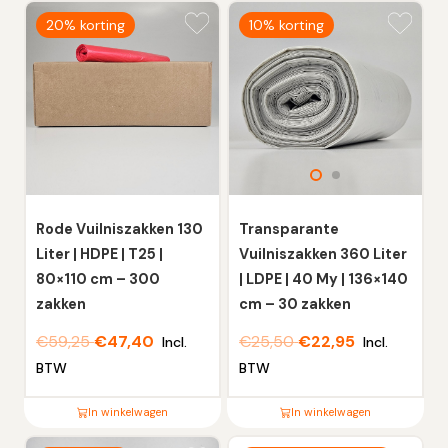
Dit
Dit
20% korting
10% korting
product
product
heeft
heeft
meerdere
meerdere
variaties.
variaties.
Deze
Deze
optie
optie
kan
kan
gekozen
gekozen
worden
worden
Rode Vuilniszakken 130
Transparante
op
op
Liter | HDPE | T25 |
Vuilniszakken 360 Liter
de
de
80×110 cm – 300
| LDPE | 40 My | 136×140
productpagina
productpagina
zakken
cm – 30 zakken
€
59,25
€
47,40
€
25,50
€
22,95
Incl.
Incl.
BTW
BTW
In winkelwagen
In winkelwagen
Dit
Dit