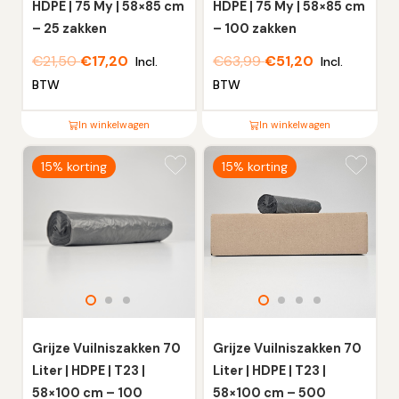
de
de
HDPE | 75 My | 58×85 cm
HDPE | 75 My | 58×85 cm
productpagina
productpagina
– 25 zakken
– 100 zakken
€
21,50
€
17,20
€
63,99
€
51,20
Incl.
Incl.
BTW
BTW
In winkelwagen
In winkelwagen
Dit
Dit
15% korting
15% korting
product
product
heeft
heeft
meerdere
meerdere
variaties.
variaties.
Deze
Deze
optie
optie
kan
kan
gekozen
gekozen
worden
worden
Grijze Vuilniszakken 70
Grijze Vuilniszakken 70
op
op
Liter | HDPE | T23 |
Liter | HDPE | T23 |
de
de
58×100 cm – 100
58×100 cm – 500