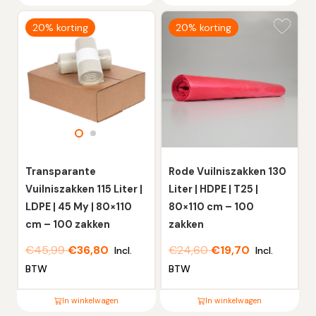
Dit
Dit
20% korting
20% korting
product
product
heeft
heeft
meerdere
meerdere
variaties.
variaties.
Deze
Deze
optie
optie
kan
kan
gekozen
gekozen
worden
worden
Transparante
Rode Vuilniszakken 130
op
op
Vuilniszakken 115 Liter |
Liter | HDPE | T25 |
de
de
LDPE | 45 My | 80×110
80×110 cm – 100
productpagina
productpagina
cm – 100 zakken
zakken
€
45,99
€
36,80
€
24,60
€
19,70
Incl.
Incl.
BTW
BTW
In winkelwagen
In winkelwagen