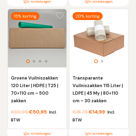
In winkelwagen
In winkelwagen
Dit
Dit
15% korting
20% korting
product
product
heeft
heeft
meerdere
meerdere
variaties.
variaties.
Deze
Deze
optie
optie
kan
kan
gekozen
gekozen
worden
worden
Groene Vuilniszakken
Transparante
op
op
120 Liter | HDPE | T25 |
Vuilniszakken 115 Liter |
de
de
70×110 cm – 500
LDPE | 45 My | 80×110
productpagina
productpagina
zakken
cm – 30 zakken
€
59,95
€
50,95
€
18,75
€
14,99
Incl.
Incl.
BTW
BTW
In winkelwagen
In winkelwagen