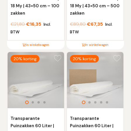
de
de
18 My | 43×50 cm – 100
18 My | 43×50 cm – 500
productpagina
productpagina
zakken
zakken
€
21,80
€
16,35
€
89,80
€
67,35
Incl.
Incl.
BTW
BTW
In winkelwagen
In winkelwagen
Dit
Dit
20% korting
20% korting
product
product
heeft
heeft
meerdere
meerdere
variaties.
variaties.
Deze
Deze
optie
optie
kan
kan
gekozen
gekozen
worden
worden
Transparante
Transparante
op
op
Puinzakken 60 Liter |
Puinzakken 60 Liter |