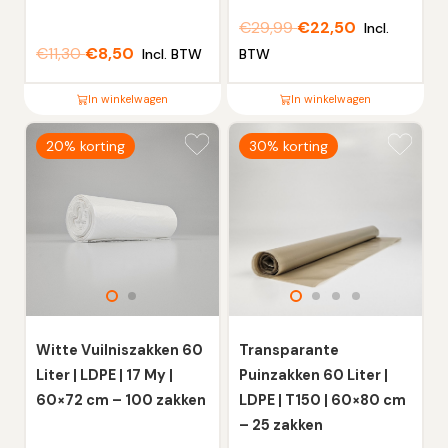
€
29,99
€
22,50
Incl.
€
11,30
€
8,50
Incl. BTW
BTW
In winkelwagen
In winkelwagen
Dit
Dit
20% korting
30% korting
product
product
heeft
heeft
meerdere
meerdere
variaties.
variaties.
Deze
Deze
optie
optie
kan
kan
gekozen
gekozen
worden
worden
Witte Vuilniszakken 60
Transparante
op
op
Liter | LDPE | 17 My |
Puinzakken 60 Liter |
de
de
60×72 cm – 100 zakken
LDPE | T150 | 60×80 cm
productpagina
productpagina
– 25 zakken