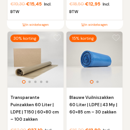
€
19,30
€
15,45
€
18,50
€
12,95
Incl.
Incl.
BTW
BTW
In winkelwagen
In winkelwagen
Dit
Dit
30% korting
15% korting
product
product
heeft
heeft
meerdere
meerdere
variaties.
variaties.
Deze
Deze
optie
optie
kan
kan
gekozen
gekozen
worden
worden
Transparante
Blauwe Vuilniszakken
op
op
Puinzakken 60 Liter |
60 Liter | LDPE | 43 My |
de
de
LDPE | T150 | 60×80 cm
60×85 cm – 30 zakken
productpagina
productpagina
– 100 zakken