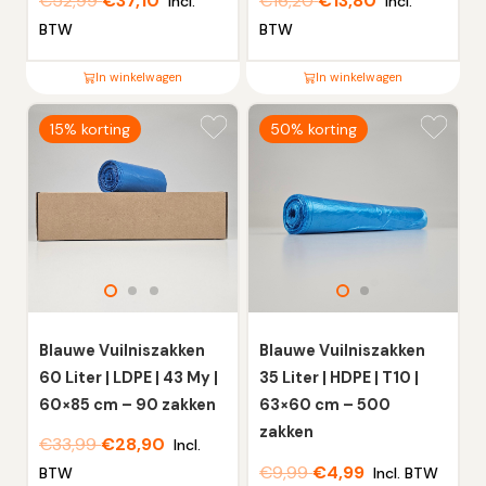
€
52,99
€
37,10
€
16,20
€
13,80
Incl.
Incl.
BTW
BTW
In winkelwagen
In winkelwagen
Dit
Dit
15% korting
50% korting
product
product
heeft
heeft
meerdere
meerdere
variaties.
variaties.
Deze
Deze
optie
optie
kan
kan
gekozen
gekozen
worden
worden
Blauwe Vuilniszakken
Blauwe Vuilniszakken
op
op
60 Liter | LDPE | 43 My |
35 Liter | HDPE | T10 |
de
de
60×85 cm – 90 zakken
63×60 cm – 500
productpagina
productpagina
zakken
€
33,99
€
28,90
Incl.
€
9,99
€
4,99
BTW
Incl. BTW