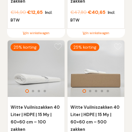
productpagina
productpagina
zakken
zakken
€
14,90
€
12,65
€
47,80
€
40,65
Incl.
Incl.
BTW
BTW
In winkelwagen
In winkelwagen
Dit
Dit
25% korting
25% korting
product
product
heeft
heeft
meerdere
meerdere
variaties.
variaties.
Deze
Deze
optie
optie
kan
kan
gekozen
gekozen
worden
worden
Witte Vuilniszakken 40
Witte Vuilniszakken 40
op
op
Liter | HDPE | 15 My |
Liter | HDPE | 15 My |
de
de
60×60 cm – 100
60×60 cm – 500
productpagina
productpagina
zakken
zakken