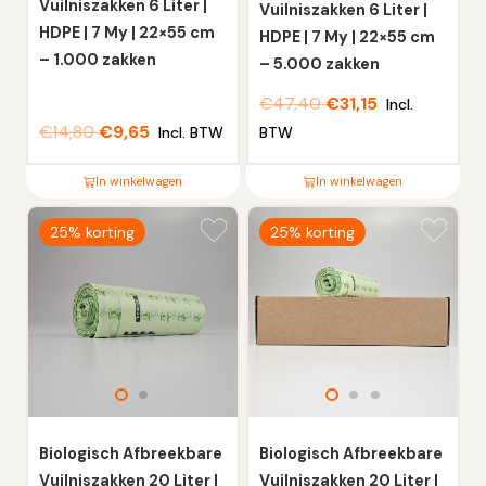
Vuilniszakken 6 Liter |
Vuilniszakken 6 Liter |
HDPE | 7 My | 22×55 cm
HDPE | 7 My | 22×55 cm
– 1.000 zakken
– 5.000 zakken
€
47,40
€
31,15
Incl.
€
14,80
€
9,65
Incl. BTW
BTW
In winkelwagen
In winkelwagen
Dit
Dit
25% korting
25% korting
product
product
heeft
heeft
meerdere
meerdere
variaties.
variaties.
Deze
Deze
optie
optie
kan
kan
gekozen
gekozen
worden
worden
Biologisch Afbreekbare
Biologisch Afbreekbare
op
op
Vuilniszakken 20 Liter |
Vuilniszakken 20 Liter |