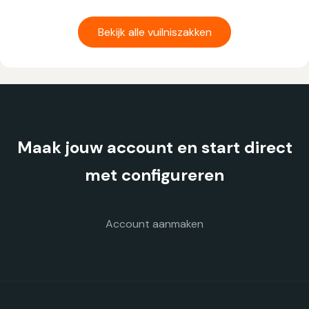
product
heeft
Bekijk alle vuilniszakken
meerdere
variaties.
Deze
optie
kan
gekozen
Maak jouw account en start direct
worden
op
met configureren
de
productpagina
Account aanmaken