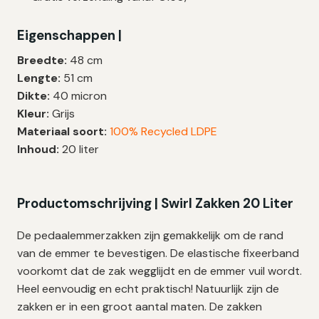
Liter
|
Eigenschappen |
Fixeerband
|
Breedte:
48 cm
LDPE
Lengte:
51 cm
|
Dikte:
40 micron
40
Kleur:
Grijs
My
Materiaal soort:
100% Recycled LDPE
|
Inhoud:
20 liter
48×51
cm
–
Productomschrijving | Swirl Zakken 20 Liter
135
zakken
De pedaalemmerzakken zijn gemakkelijk om de rand
aantal
van de emmer te bevestigen. De elastische fixeerband
voorkomt dat de zak wegglijdt en de emmer vuil wordt.
Heel eenvoudig en echt praktisch! Natuurlijk zijn de
zakken er in een groot aantal maten. De zakken