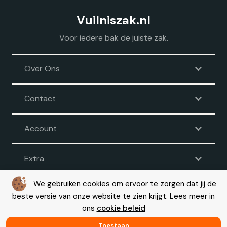
Vuilniszak.nl
Voor iedere bak de juiste zak.
Over Ons
Contact
Account
Extra
We gebruiken cookies om ervoor te zorgen dat jij de
beste versie van onze website te zien krijgt. Lees meer in
Voorwaarden
|
Disclaimer
|
Privacy
|
Cookie beleid
ons
cookie beleid
© Copyright 2026 – Vuilniszak.nl |
Webdesign by Yooker
– Made
with 💙
Toestaan