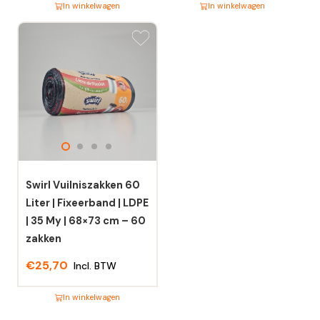
In winkelwagen
In winkelwagen
Dit
Dit
product
product
heeft
heeft
meerdere
meerdere
variaties.
variaties.
Deze
Deze
optie
optie
kan
kan
gekozen
gekozen
worden
worden
Swirl Vuilniszakken 60
op
op
Liter | Fixeerband | LDPE
de
de
| 35 My | 68×73 cm – 60
productpagina
productpagina
zakken
€
25,70
Incl. BTW
In winkelwagen
Dit