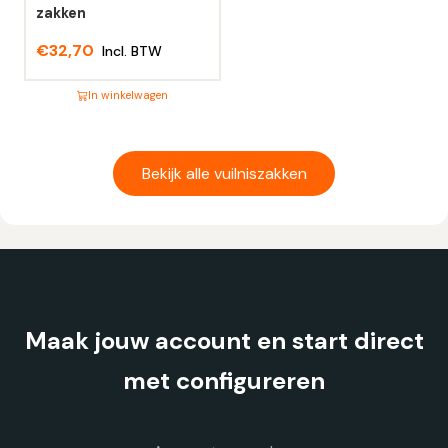
productpagina
productpagina
zakken
€
32,70
Incl. BTW
In winkelwagen
Dit
product
heeft
Bekijk alle vuilniszakken
meerdere
variaties.
Deze
optie
kan
gekozen
Maak jouw account en start direct
worden
op
met configureren
de
productpagina