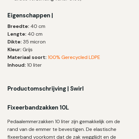
Liter
|
Eigenschappen |
Fixeerband
|
Breedte:
40 cm
LDPE
Lengte:
40 cm
|
Dikte:
35 micron
40
Kleur:
Grijs
My
Materiaal soort:
100% Gerecycled LDPE
|
Inhoud:
10 liter
40×40
cm
–
Productomschrijving | Swirl
150
zakken
Fixeerbandzakken 10L
aantal
Pedaalemmerzakken 10 liter zijn gemakkelijk om de
rand van de emmer te bevestigen. De elastische
fixeerband voorkomt dat de zak wegglijdt en de