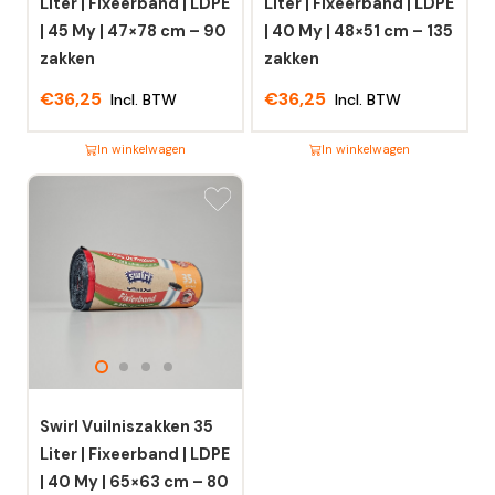
Liter | Fixeerband | LDPE
Liter | Fixeerband | LDPE
| 45 My | 47×78 cm – 90
| 40 My | 48×51 cm – 135
zakken
zakken
€
36,25
€
36,25
Incl. BTW
Incl. BTW
In winkelwagen
In winkelwagen
Dit
Dit
product
product
heeft
heeft
meerdere
meerdere
variaties.
variaties.
Deze
Deze
optie
optie
kan
kan
gekozen
gekozen
worden
worden
Swirl Vuilniszakken 35
op
op
Liter | Fixeerband | LDPE
de
de
| 40 My | 65×63 cm – 80