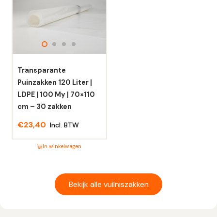
variaties.
variaties.
Deze
Deze
optie
optie
kan
kan
gekozen
gekozen
worden
worden
Transparante
op
op
Puinzakken 120 Liter |
de
de
LDPE | 100 My | 70×110
productpagina
productpagina
cm – 30 zakken
€
23,40
Incl. BTW
In winkelwagen
Dit
product
heeft
Bekijk alle vuilniszakken
meerdere
variaties.