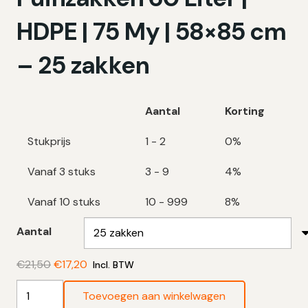
HDPE | 75 My | 58×85 cm
– 25 zakken
Aantal
Korting
Stukprijs
1 - 2
0%
Vanaf 3 stuks
3 - 9
4%
Vanaf 10 stuks
10 - 999
8%
Aantal
Oorspronkelijke
Huidige
€
21,50
€
17,20
Incl. BTW
prijs
prijs
Transparante
Toevoegen aan winkelwagen
was:
is:
Puinzakken