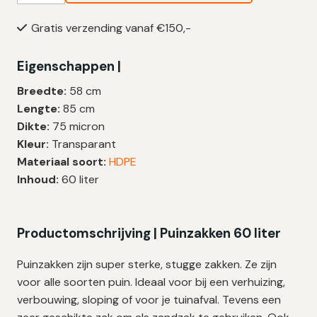
€21,50.
€17,20.
60
Gratis verzending vanaf €150,-
Liter
|
Eigenschappen |
HDPE
|
Breedte:
58 cm
75
Lengte:
85 cm
My
Dikte:
75 micron
|
Kleur:
Transparant
58×85
Materiaal soort:
HDPE
cm
Inhoud:
60 liter
–
25
zakken
Productomschrijving | Puinzakken 60 liter
aantal
Puinzakken zijn super sterke, stugge zakken. Ze zijn
voor alle soorten puin. Ideaal voor bij een verhuizing,
verbouwing, sloping of voor je tuinafval. Tevens een