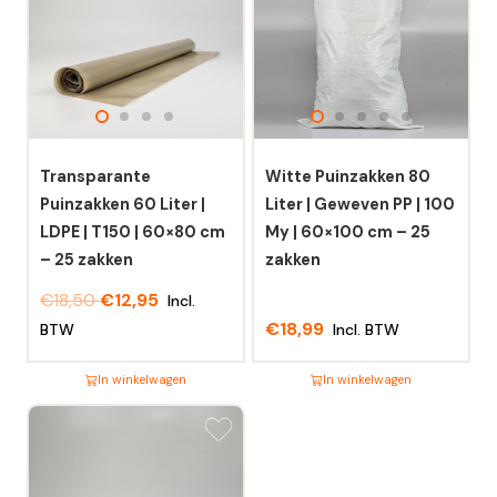
Transparante
Witte Puinzakken 80
Puinzakken 60 Liter |
Liter | Geweven PP | 100
LDPE | T150 | 60×80 cm
My | 60×100 cm – 25
– 25 zakken
zakken
€
18,50
€
12,95
Incl.
€
18,99
BTW
Incl. BTW
In winkelwagen
In winkelwagen
Dit
Dit
product
product
heeft
heeft
meerdere
meerdere