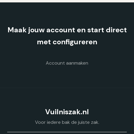
Deze
optie
kan
gekozen
Maak jouw account en start direct
worden
op
met configureren
de
productpagina
Account aanmaken
Vuilniszak.nl
Voor iedere bak de juiste zak.