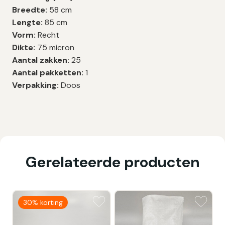
Breedte:
58 cm
Lengte:
85 cm
Vorm:
Recht
Dikte:
75 micron
Aantal zakken:
25
Aantal pakketten:
1
Verpakking:
Doos
Gerelateerde producten
30% korting