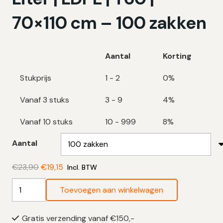
70×110 cm – 100 zakken
Aantal
Korting
Stukprijs
1 - 2
0%
Vanaf 3 stuks
3 - 9
4%
Vanaf 10 stuks
10 - 999
8%
Aantal
Oorspronkelijke
Huidige
€
23,90
€
19,15
Incl. BTW
prijs
prijs
Grijze
Toevoegen aan winkelwagen
was:
is:
Vuilniszakken
€23,90.
€19,15.
120
Gratis verzending vanaf €150,-
Liter