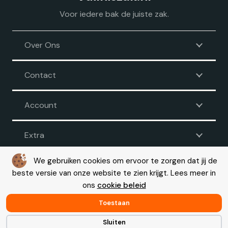
Voor iedere bak de juiste zak.
Over Ons
Contact
Account
Extra
We gebruiken cookies om ervoor te zorgen dat jij de
beste versie van onze website te zien krijgt. Lees meer in
Voorwaarden
|
Disclaimer
|
Privacy
|
Cookie beleid
ons
cookie beleid
© Copyright 2026 – Vuilniszak.nl |
Webdesign by Yooker
– Made
with 💙
Toestaan
Sluiten