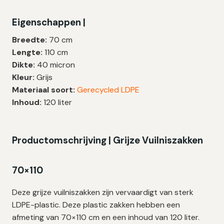
|
Eigenschappen |
LDPE
|
Breedte:
70 cm
T60
Lengte:
110 cm
|
Dikte:
40 micron
70×110
Kleur:
Grijs
cm
Materiaal soort:
Gerecycled LDPE
–
Inhoud:
120 liter
100
zakken
aantal
Productomschrijving | Grijze Vuilniszakken
70×110
Deze grijze vuilniszakken zijn vervaardigt van sterk
LDPE-plastic. Deze plastic zakken hebben een
afmeting van 70×110 cm en een inhoud van 120 liter.