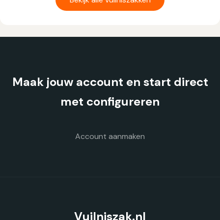
meerdere
variaties.
Deze
optie
kan
gekozen
Maak jouw account en start direct
worden
op
met configureren
de
productpagina
Account aanmaken
Vuilniszak.nl