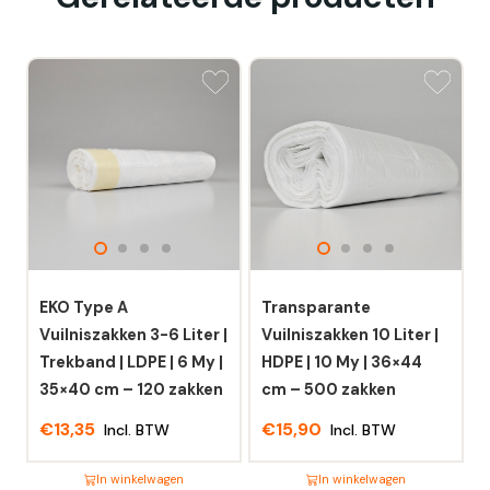
EKO Type A
Transparante
Vuilniszakken 3-6 Liter |
Vuilniszakken 10 Liter |
Trekband | LDPE | 6 My |
HDPE | 10 My | 36×44
35×40 cm – 120 zakken
cm – 500 zakken
€
13,35
€
15,90
Incl. BTW
Incl. BTW
In winkelwagen
In winkelwagen