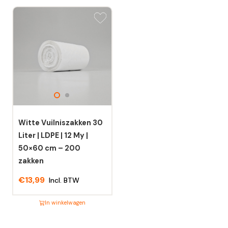
Dit
Dit
product
product
heeft
heeft
meerdere
meerdere
variaties.
variaties.
Deze
Deze
optie
optie
kan
kan
gekozen
gekozen
worden
worden
Witte Vuilniszakken 30
op
op
Liter | LDPE | 12 My |
de
de
50×60 cm – 200
productpagina
productpagina
zakken
€
13,99
Incl. BTW
In winkelwagen
Dit