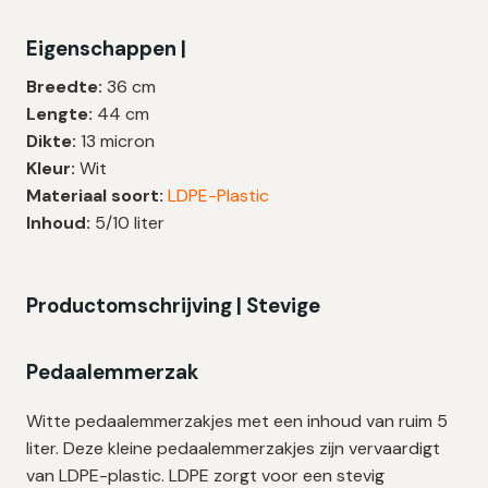
|
Eigenschappen |
LDPE
|
Breedte:
36 cm
13
Lengte:
44 cm
My
Dikte:
13 micron
|
Kleur:
Wit
36x44
Materiaal soort:
LDPE-Plastic
cm
Inhoud:
5/10 liter
–
100
zakken
Productomschrijving | Stevige
aantal
Pedaalemmerzak
Witte pedaalemmerzakjes met een inhoud van ruim 5
liter. Deze kleine pedaalemmerzakjes zijn vervaardigt
van LDPE-plastic. LDPE zorgt voor een stevig