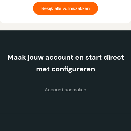
product
heeft
Bekijk alle vuilniszakken
meerdere
variaties.
Deze
optie
kan
gekozen
Maak jouw account en start direct
worden
op
met configureren
de
productpagina
Account aanmaken