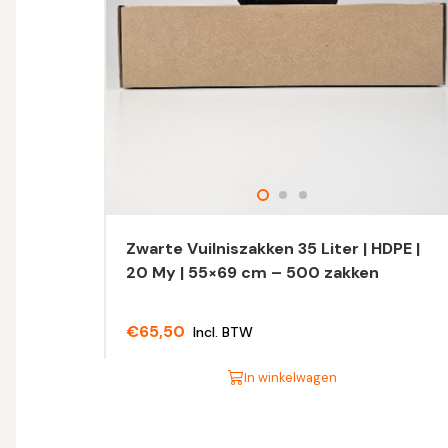
Zwarte Vuilniszakken 35 Liter | HDPE |
20 My | 55×69 cm – 500 zakken
€
65,50
Incl. BTW
In winkelwagen
Dit
product