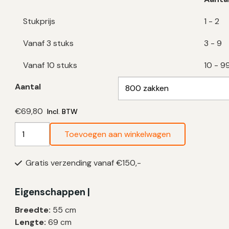
Stukprijs
1 - 2
Vanaf 3 stuks
3 - 9
Vanaf 10 stuks
10 - 9
Aantal
€
69,80
Incl. BTW
Transparante
Toevoegen aan winkelwagen
Vuilniszakken
35
Gratis verzending vanaf €150,-
Liter
|
HDPE
Eigenschappen |
|
Breedte:
55 cm
14
Lengte:
69 cm
My