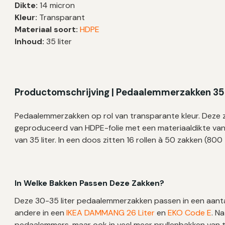
Dikte:
14 micron
|
Kleur:
Transparant
55×69
Materiaal soort:
HDPE
cm
Inhoud:
35 liter
–
800
zakken
aantal
Productomschrijving | Pedaalemmerzakken 35 
Pedaalemmerzakken op rol van transparante kleur. Deze 
geproduceerd van HDPE-folie met een materiaaldikte v
van 35 liter. In een doos zitten 16 rollen à 50 zakken (800
In Welke Bakken Passen Deze Zakken?
Deze 30-35 liter pedaalemmerzakken passen in een aant
andere in een
IKEA DAMMANG 26 Liter
en
EKO Code E
.
Na
pedaalemmers, maar ook in veel meer prullenbakken van tu