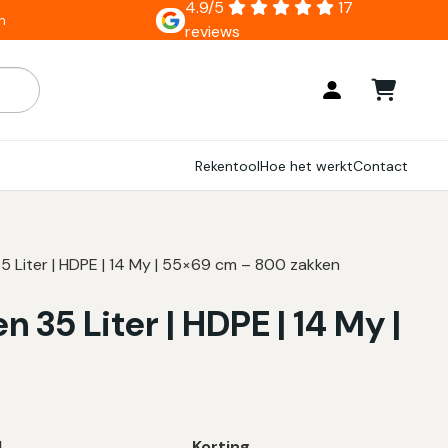
4.9/5
17
n
reviews
ar zijn, gebruik de pijlen om omhoog en omlaag te gaan naar
Rekentool
Hoe het werkt
Contact
5 Liter | HDPE | 14 My | 55×69 cm – 800 zakken
 35 Liter | HDPE | 14 My |
l
Korting