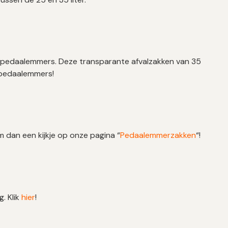
rdpedaalemmers. Deze transparante afvalzakken van 35
w pedaalemmers!
an een kijkje op onze pagina “
Pedaalemmerzakken
“!
g. Klik
hier
!