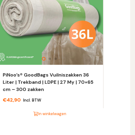
PiNoo’s® GoodBags Vuilniszakken 36
Liter | Trekband | LDPE | 27 My | 70×65
cm – 300 zakken
€
42,90
Incl. BTW
In winkelwagen
t
oduct