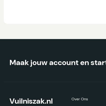
heeft
meerdere
variaties.
Deze
optie
kan
gekozen
worden
op
de
productpagina
Maak jouw account en start
Vuilniszak.nl
Over Ons