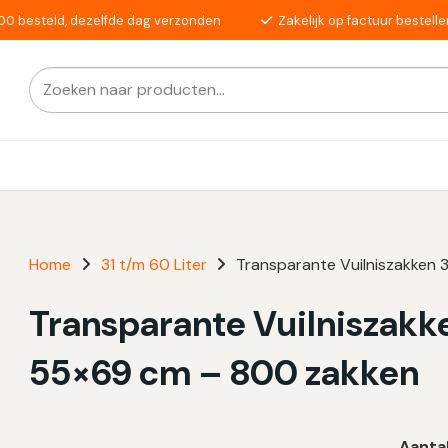
00 besteld, dezelfde dag verzonden
Zakelijk op factuur bestelle
Zoeken
Als de resultaten voor automatisch aanvullen beschikba
naar:
Home
31 t/m 60 Liter
Transparante Vuilniszakken 3
Transparante Vuilniszakken
55×69 cm – 800 zakken
Aanta