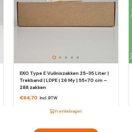
EKO Type E Vuilniszakken 25-35 Liter |
Trekband | LDPE | 26 My | 55×70 cm –
288 zakken
€
64,70
Incl. BTW
In winkelwagen
Dit
Di
product
pr