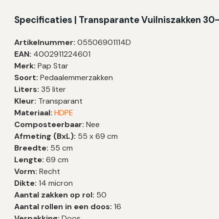
Specificaties | Transparante Vuilniszakken 30-
Artikelnummer:
05506901114D
EAN:
4002911224601
Merk:
Pap Star
Soort:
Pedaalemmerzakken
Liters:
35 liter
Kleur:
Transparant
Materiaal:
HDPE
Composteerbaar:
Nee
Afmeting (BxL):
55 x 69 cm
Breedte:
55 cm
Lengte:
69 cm
Vorm:
Recht
Dikte:
14 micron
Aantal zakken op rol:
50
Aantal rollen in een doos:
16
Verpakking:
Doos