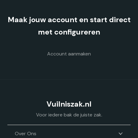
kan
gekozen
Maak jouw account en start direct
worden
op
met configureren
de
productpagina
Account aanmaken
Vuilniszak.nl
Voor iedere bak de juiste zak.
Over Ons