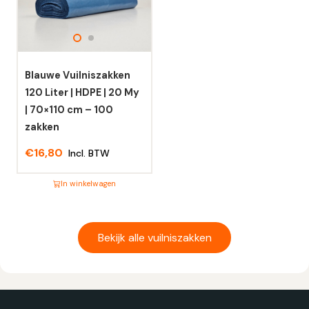
Deze
Deze
optie
optie
kan
kan
gekozen
gekozen
worden
worden
Blauwe Vuilniszakken
op
op
120 Liter | HDPE | 20 My
de
de
| 70×110 cm – 100
productpagina
productpagina
zakken
€
16,80
Incl. BTW
In winkelwagen
Dit
product
heeft
Bekijk alle vuilniszakken
meerdere
variaties.
Deze
optie