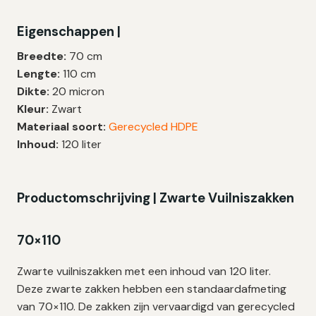
|
Eigenschappen |
HDPE
|
Breedte:
70 cm
20
Lengte:
110 cm
My
Dikte:
20 micron
|
Kleur:
Zwart
70×110
Materiaal soort:
Gerecycled HDPE
cm
Inhoud:
120 liter
–
100
zakken
Productomschrijving | Zwarte Vuilniszakken
aantal
70×110
Zwarte vuilniszakken met een inhoud van 120 liter.
Deze zwarte zakken hebben een standaardafmeting
van 70×110. De zakken zijn vervaardigd van gerecycled