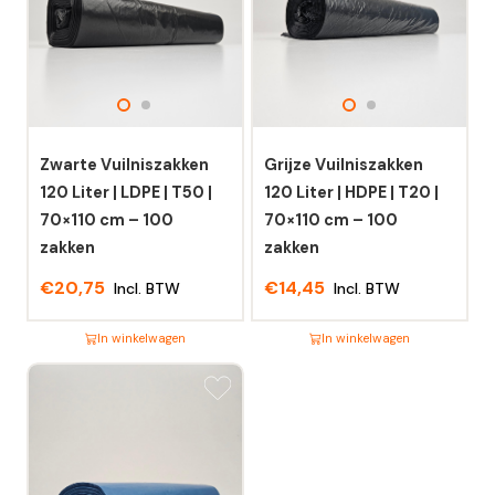
Zwarte Vuilniszakken
Grijze Vuilniszakken
120 Liter | LDPE | T50 |
120 Liter | HDPE | T20 |
70×110 cm – 100
70×110 cm – 100
zakken
zakken
€
20,75
€
14,45
Incl. BTW
Incl. BTW
In winkelwagen
In winkelwagen
Dit
Dit
product
product
heeft
heeft
meerdere
meerdere
variaties.
variaties.