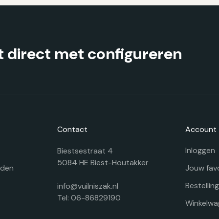
worden
w
op
o
de
d
productpagina
pr
 direct met configureren
Contact
Account
Inloggen
Biestsestraat 4
5084 HE Biest-Houtakker
rden
Jouw fav
Bestellin
info@vuilniszak.nl
Tel: 06-86829190
Winkelwa