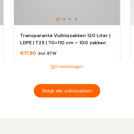
Transparante Vuilniszakken 120 Liter |
LDPE | T25 | 70×110 cm – 100 zakken
€
17,80
Incl. BTW
In winkelwagen
Dit
Di
product
pr
heeft
he
Bekijk alle vuilniszakken
meerdere
m
variaties.
va
Deze
D
optie
op
kan
ka
gekozen
g