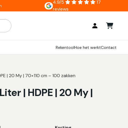
4.9/5
17
n
reviews
ar zijn, gebruik de pijlen om omhoog en omlaag te gaan naar
Rekentool
Hoe het werkt
Contact
HDPE | 20 My | 70×110 cm – 100 zakken
iter | HDPE | 20 My |
l
Korting