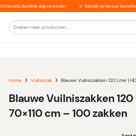
00 besteld, dezelfde dag verzonden
Zakelijk op factuur bestelle
Zoeken
Als de resultaten voor automatisch aanvullen beschikba
naar:
Home
Vuilniszak
Blauwe Vuilniszakken 120 Liter | 
Blauwe Vuilniszakken 120 L
70×110 cm – 100 zakken
Aanta