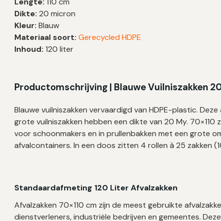
Lengte:
110 cm
|
Dikte:
20 micron
70×110
Kleur:
Blauw
cm
Materiaal soort:
Gerecycled HDPE
–
Inhoud:
120 liter
100
zakken
aantal
Productomschrijving | Blauwe Vuilniszakken 2
Blauwe vuilniszakken vervaardigd van HDPE-plastic. Dez
grote vuilniszakken hebben een dikte van 20 My. 70×110 z
voor schoonmakers en in prullenbakken met een grote om
afvalcontainers. In een doos zitten 4 rollen à 25 zakken (
Standaardafmeting 120 Liter Afvalzakken
Afvalzakken 70×110 cm zijn de meest gebruikte afvalzakke
dienstverleners, industriële bedrijven en gemeentes. Dez