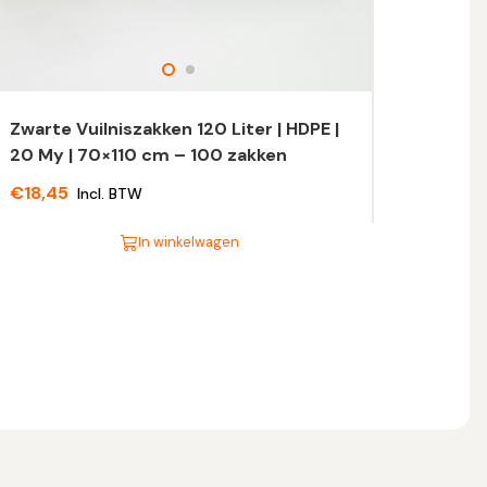
Zwarte Vuilniszakken 120 Liter | HDPE |
20 My | 70×110 cm – 100 zakken
€
18,45
Incl. BTW
In winkelwagen
t
oduct
eft
eerdere
riaties.
eze
tie
n
ekozen