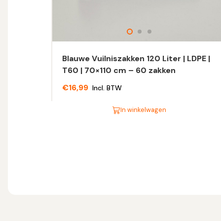
Blauwe Vuilniszakken 120 Liter | LDPE |
T60 | 70×110 cm – 60 zakken
€
16,99
Incl. BTW
In winkelwagen
Dit
product
heeft
meerdere
variaties.
Deze
optie
kan
gekozen