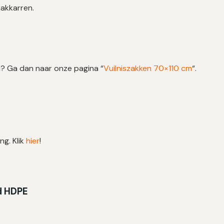
akkarren.
? Ga dan naar onze pagina “
Vuilniszakken 70×110 cm
“.
ng. Klik
hier
!
ed HDPE