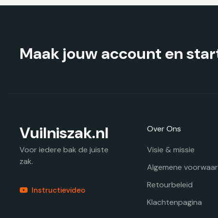
worden
op
de
productpagina
Maak jouw account en start
Vuilniszak.nl
Over Ons
Visie & missie
Voor iedere bak de juiste
zak.
Algemene voorwaa
Retourbeleid
Instructievideo
Klachtenpagina