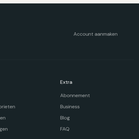
orden
p
e
oductpagina
Account aanmaken
Extra
Abonnement
orieten
Business
gen
Blog
gen
FAQ