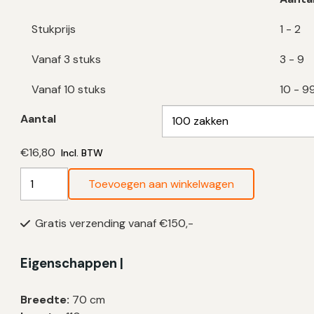
Stukprijs
1 - 2
Vanaf 3 stuks
3 - 9
Vanaf 10 stuks
10 - 9
Aantal
€
16,80
Incl. BTW
Blauwe
Toevoegen aan winkelwagen
Vuilniszakken
120
Gratis verzending vanaf €150,-
Liter
|
HDPE
Eigenschappen |
|
20
Breedte:
70 cm
My