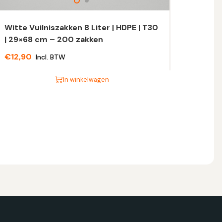
Witte Vuilniszakken 8 Liter | HDPE | T30
| 29×68 cm – 200 zakken
€
12,90
Incl. BTW
In winkelwagen
t
oduct
eft
eerdere
riaties.
eze
tie
n
ekozen
orden
p