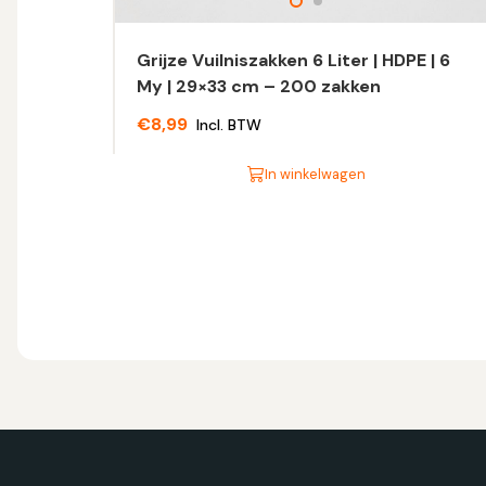
Grijze Vuilniszakken 6 Liter | HDPE | 6
My | 29×33 cm – 200 zakken
€
8,99
Incl. BTW
In winkelwagen
Dit
product
heeft
meerdere
variaties.
Deze
optie
kan
gekozen
worden
op