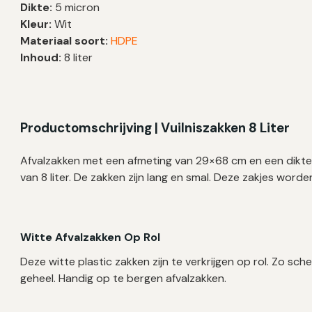
Dikte:
5 micron
29x68
Kleur:
Wit
cm
Materiaal soort:
HDPE
–
Inhoud:
8 liter
500
zakken
aantal
Productomschrijving | Vuilniszakken 8 Liter
Afvalzakken met een afmeting van 29×68 cm en een dikte
van 8 liter. De zakken zijn lang en smal. Deze zakjes wor
Witte Afvalzakken Op Rol
Deze witte plastic zakken zijn te verkrijgen op rol. Zo sche
geheel. Handig op te bergen afvalzakken.