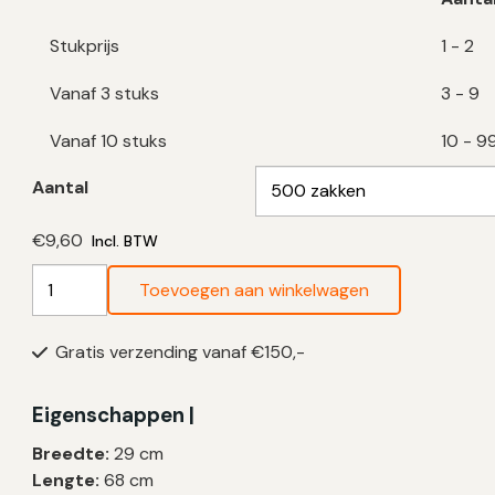
Stukprijs
1 - 2
Vanaf 3 stuks
3 - 9
Vanaf 10 stuks
10 - 9
Aantal
€
9,60
Incl. BTW
Witte
Toevoegen aan winkelwagen
Vuilniszakken
8
Gratis verzending vanaf €150,-
Liter
|
HDPE
Eigenschappen |
|
Breedte:
29 cm
T10
Lengte:
68 cm
|