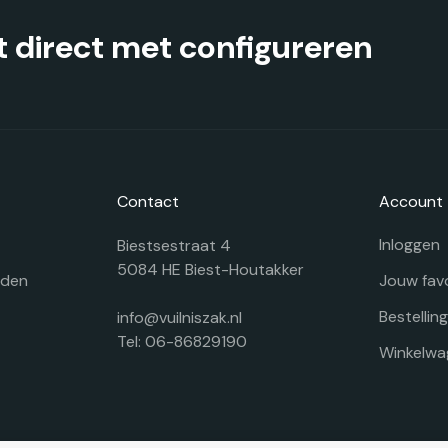
de
d
productpagina
pr
 direct met configureren
Contact
Account
Inloggen
Biestsestraat 4
5084 HE Biest-Houtakker
rden
Jouw fav
Bestellin
info@vuilniszak.nl
Tel: 06-86829190
Winkelwa