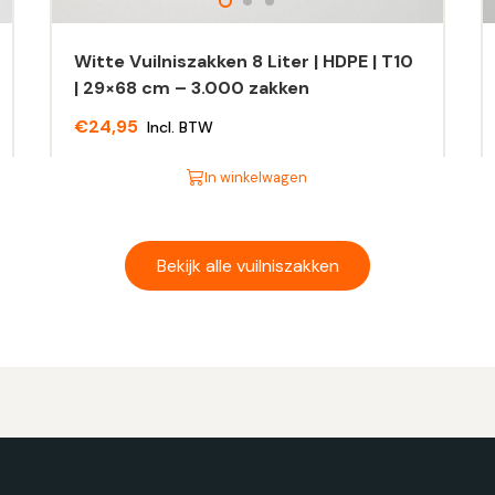
Witte Vuilniszakken 8 Liter | HDPE | T10
| 29×68 cm – 3.000 zakken
€
24,95
Incl. BTW
In winkelwagen
Dit
Di
product
pr
heeft
he
Bekijk alle vuilniszakken
meerdere
m
variaties.
va
Deze
D
optie
op
kan
ka
gekozen
g
worden
w
op
o