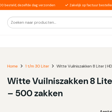
00 besteld, dezelfde dag verzonden
Zakelijk op factuur bestelle
Zoeken
Als de resultaten voor automatisch aanvullen beschikba
naar:
Home
1 t/m 30 Liter
Witte Vuilniszakken 8 Liter | 
Witte Vuilniszakken 8 Lite
– 500 zakken
Aanta