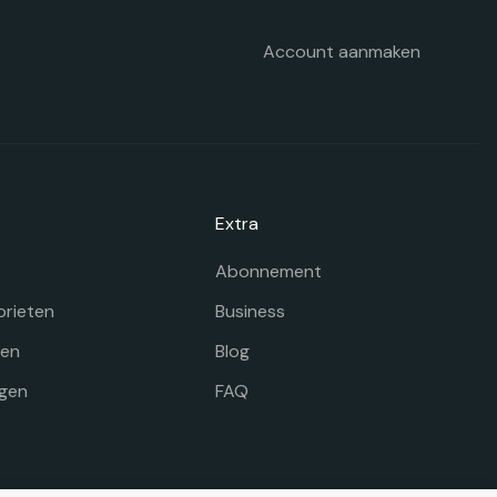
e
oductpagina
Account aanmaken
Extra
Abonnement
orieten
Business
gen
Blog
gen
FAQ