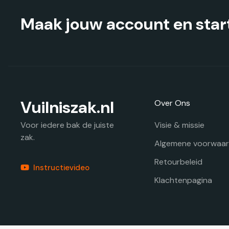
de
productpagina
Maak jouw account en start
Vuilniszak.nl
Over Ons
Visie & missie
Voor iedere bak de juiste
zak.
Algemene voorwaa
Retourbeleid
Instructievideo
Klachtenpagina