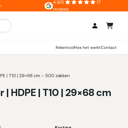
4.9/5
17
n
reviews
ar zijn, gebruik de pijlen om omhoog en omlaag te gaan naar
Rekentool
Hoe het werkt
Contact
HDPE | T10 | 29×68 cm – 500 zakken
r | HDPE | T10 | 29×68 cm
l
Korting