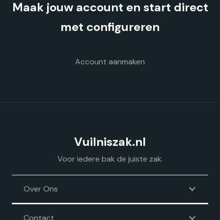
Maak jouw account en start direct
worden
op
met configureren
de
productpagina
Account aanmaken
Vuilniszak.nl
Voor iedere bak de juiste zak.
Over Ons
Contact