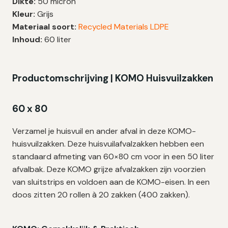
Dikte:
50 micron
50
Kleur:
Grijs
My
Materiaal soort:
Recycled Materials LDPE
|
Inhoud:
60 liter
60×80
cm
–
Productomschrijving | KOMO Huisvuilzakken
400
zakken
60 x 80
aantal
Verzamel je huisvuil en ander afval in deze KOMO-
huisvuilzakken. Deze huisvuilafvalzakken hebben een
standaard afmeting van 60×80 cm voor in een 50 liter
afvalbak. Deze KOMO grijze afvalzakken zijn voorzien
van sluitstrips en voldoen aan de KOMO-eisen.
In een
doos zitten 20 rollen à 20 zakken (400 zakken).