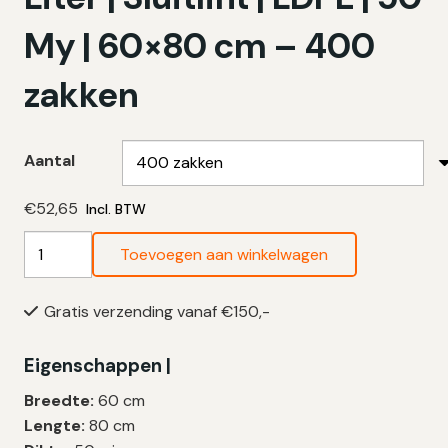
My | 60×80 cm – 400
zakken
Aantal
€
52,65
Incl. BTW
KOMO
Toevoegen aan winkelwagen
Vuilniszakken
60
Gratis verzending vanaf €150,-
Liter
|
Eigenschappen |
Sluitlint
|
Breedte:
60 cm
LDPE
Lengte:
80 cm
|