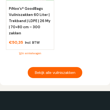
gekozen
gekozen
worden
worden
PiNoo’s® GoodBags
op
op
Vuilniszakken 60 Liter |
de
de
Trekband | LDPE | 26 My
productpagina
productpagina
| 70×80 cm – 300
zakken
€
50,35
Incl. BTW
In winkelwagen
Dit
product
heeft
Bekijk alle vuilniszakken
meerdere
variaties.
Deze
optie
kan
gekozen