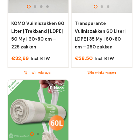
KOMO Vuilniszakken 60
Transparante
Liter | Trekband | LDPE |
Vuilniszakken 60 Liter |
50 My | 60×80 cm –
LDPE | 35 My | 60×80
225 zakken
cm – 250 zakken
€
32,99
€
38,50
Incl. BTW
Incl. BTW
In winkelwagen
In winkelwagen
Dit
Dit
product
product
heeft
heeft
meerdere
meerdere
variaties.
variaties.
Deze
Deze
optie
optie
kan
kan