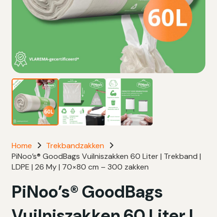
Home
Trekbandzakken
PiNoo’s® GoodBags Vuilniszakken 60 Liter | Trekband |
LDPE | 26 My | 70×80 cm – 300 zakken
PiNoo’s® GoodBags
Vuilniszakken 60 Liter |