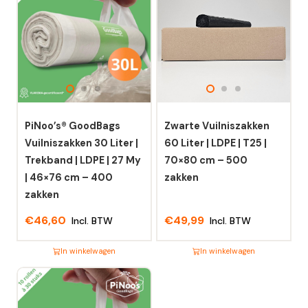
PiNoo’s® GoodBags
Zwarte Vuilniszakken
Vuilniszakken 30 Liter |
60 Liter | LDPE | T25 |
Trekband | LDPE | 27 My
70×80 cm – 500
| 46×76 cm – 400
zakken
zakken
€
46,60
€
49,99
Incl. BTW
Incl. BTW
In winkelwagen
In winkelwagen
Dit
Dit
product
product
heeft
heeft