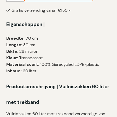
Vuilniszakken
Gratis verzending vanaf €150,-
60
Liter
Eigenschappen |
|
Trekband
|
Breedte:
70 cm
LDPE
Lengte:
80 cm
|
Dikte:
26 micron
26
Kleur:
Transparant
My
Materiaal soort:
100% Gerecycled LDPE-plastic
|
Inhoud:
60 liter
70×80
cm
Productomschrijving | Vuilniszakken 60 liter
–
300
met trekband
zakken
aantal
Vuilniszakken 60 liter met trekband vervaardigd van