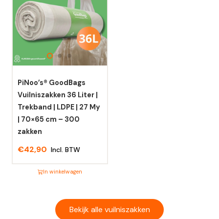
meerdere
meerdere
variaties.
variaties.
Deze
Deze
optie
optie
kan
kan
gekozen
gekozen
worden
worden
PiNoo’s® GoodBags
op
op
Vuilniszakken 36 Liter |
de
de
Trekband | LDPE | 27 My
productpagina
productpagina
| 70×65 cm – 300
zakken
€
42,90
Incl. BTW
In winkelwagen
Dit
product
heeft
Bekijk alle vuilniszakken