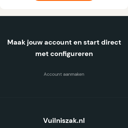
meerdere
variaties.
Deze
optie
kan
gekozen
Maak jouw account en start direct
worden
op
met configureren
de
productpagina
Account aanmaken
Vuilniszak.nl