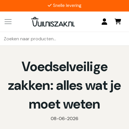
Snelle levering
4.9/5
17 reviews
Zoeken
Als de resultaten voor automatisch aanvullen beschikbaar z
naar:
Voedselveilige
zakken: alles wat je
moet weten
08-06-2026