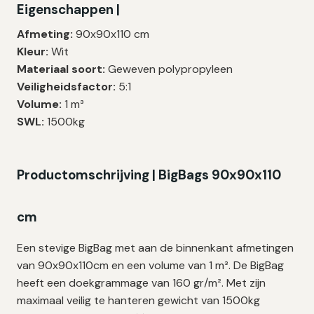
Eigenschappen |
PP
|
Afmeting:
90x90x110 cm
1.500
Kleur:
Wit
kg
Materiaal soort:
Geweven polypropyleen
|
Veiligheidsfactor:
5:1
90×90×110
Volume:
1 m³
cm
SWL:
1500kg
–
10
zakken
Productomschrijving | BigBags 90x90x110
aantal
cm
Een stevige BigBag met aan de binnenkant afmetingen
van 90x90x110cm en een volume van 1 m³. De BigBag
heeft een doekgrammage van 160 gr/m². Met zijn
maximaal veilig te hanteren gewicht van 1500kg