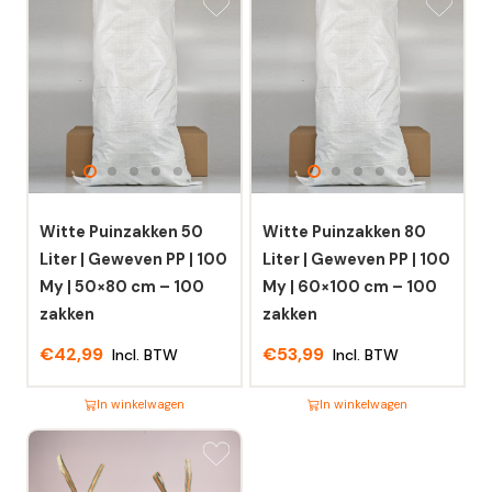
Witte Puinzakken 50
Witte Puinzakken 80
Liter | Geweven PP | 100
Liter | Geweven PP | 100
My | 50×80 cm – 100
My | 60×100 cm – 100
zakken
zakken
€
42,99
€
53,99
Incl. BTW
Incl. BTW
In winkelwagen
In winkelwagen
Dit
Dit
product
product
heeft
heeft