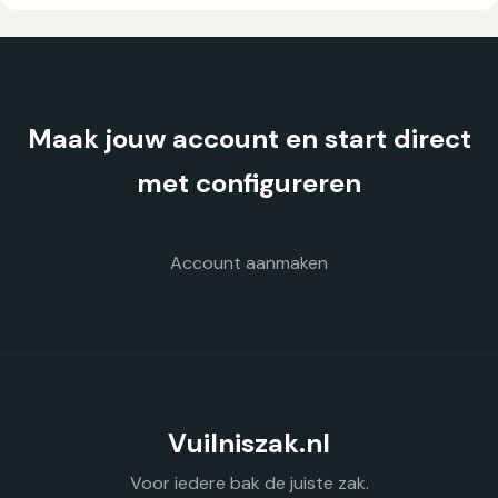
variaties.
Deze
optie
kan
gekozen
Maak jouw account en start direct
worden
op
met configureren
de
productpagina
Account aanmaken
Vuilniszak.nl
Voor iedere bak de juiste zak.