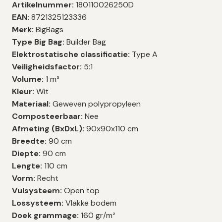
Artikelnummer:
180110026250D
EAN:
8721325123336
Merk:
BigBags
Type Big Bag:
Builder Bag
Elektrostatische classificatie:
Type A
Veiligheidsfactor:
5:1
Volume:
1 m³
Kleur:
Wit
Materiaal:
Geweven polypropyleen
Composteerbaar:
Nee
Afmeting (BxDxL):
90x90x110 cm
Breedte:
90 cm
Diepte:
90 cm
Lengte:
110 cm
Vorm:
Recht
Vulsysteem:
Open top
Lossysteem:
Vlakke bodem
Doek grammage:
160 gr/m²