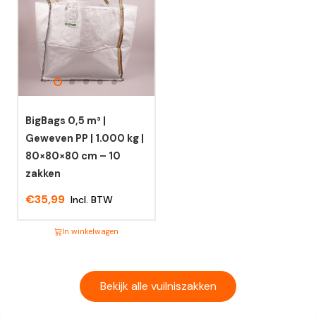
meerdere
meerdere
variaties.
variaties.
Deze
Deze
optie
optie
kan
kan
gekozen
gekozen
worden
worden
BigBags 0,5 m³ |
op
op
Geweven PP | 1.000 kg |
de
de
80×80×80 cm – 10
productpagina
productpagina
zakken
€
35,99
Incl. BTW
In winkelwagen
Dit
product
heeft
Bekijk alle vuilniszakken
meerdere