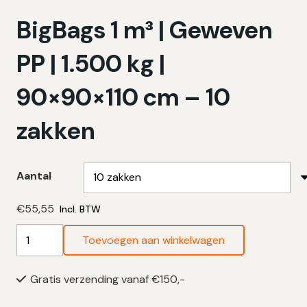
BigBags 1 m³ | Geweven
PP | 1.500 kg |
90×90×110 cm – 10
zakken
Aantal
€
55,55
Incl. BTW
BigBags
Toevoegen aan winkelwagen
1
m³
Gratis verzending vanaf €150,-
|
Geweven