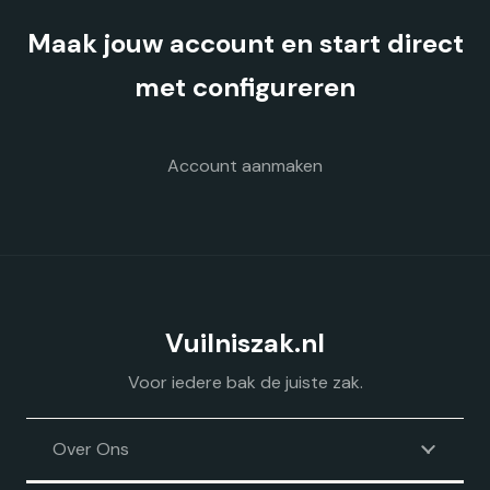
gekozen
Maak jouw account en start direct
worden
op
met configureren
de
productpagina
Account aanmaken
Vuilniszak.nl
Voor iedere bak de juiste zak.
Over Ons