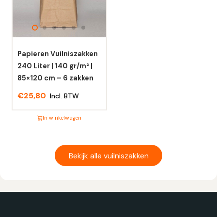
Deze
Deze
optie
optie
kan
kan
gekozen
gekozen
worden
worden
Papieren Vuilniszakken
op
op
240 Liter | 140 gr/m² |
de
de
85×120 cm – 6 zakken
productpagina
productpagina
€
25,80
Incl. BTW
In winkelwagen
Dit
product
heeft
Bekijk alle vuilniszakken
meerdere
variaties.
Deze
optie
kan