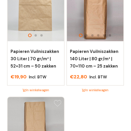
Papieren Vuilniszakken
Papieren Vuilniszakken
30 Liter | 70 gr/m² |
140 Liter | 80 gr/m² |
52×31 cm – 50 zakken
70×110 cm – 25 zakken
€
19,90
€
22,80
Incl. BTW
Incl. BTW
In winkelwagen
In winkelwagen
Dit
Dit
product
product
heeft
heeft
meerdere
meerdere
variaties.
variaties.