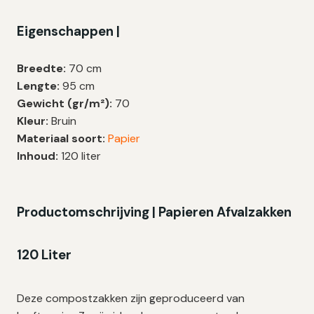
|
Eigenschappen |
70
gr/m²
|
Breedte:
70 cm
70×95
Lengte:
95 cm
cm
Gewicht (gr/m²):
70
–
Kleur:
Bruin
6
Materiaal soort:
Papier
zakken
Inhoud:
120 liter
aantal
Productomschrijving | Papieren Afvalzakken
120 Liter
Deze compostzakken zijn geproduceerd van