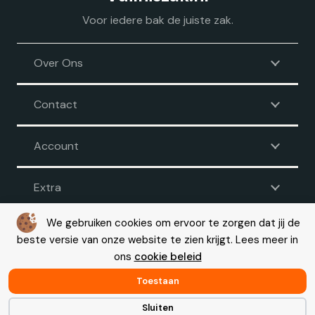
Voor iedere bak de juiste zak.
Over Ons
Contact
Account
Extra
We gebruiken cookies om ervoor te zorgen dat jij de
beste versie van onze website te zien krijgt. Lees meer in
Voorwaarden
|
Disclaimer
|
Privacy
|
Cookie beleid
ons
cookie beleid
© Copyright 2026 – Vuilniszak.nl |
Webdesign by Yooker
– Made
with 💙
Toestaan
Sluiten