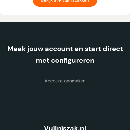
Bekijk alle vuilniszakken
meerdere
variaties.
Deze
optie
kan
gekozen
Maak jouw account en start direct
worden
op
met configureren
de
productpagina
Account aanmaken
Vuilniszak.nl