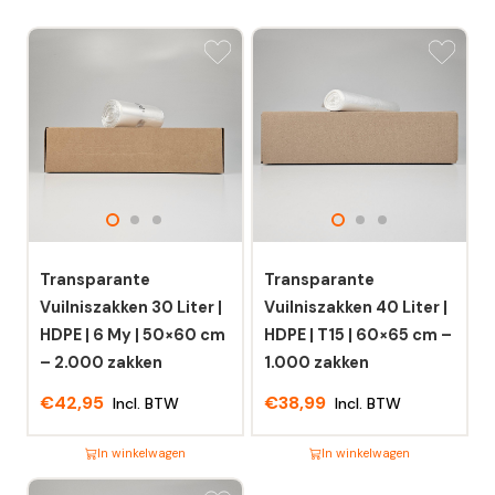
Transparante
Transparante
Vuilniszakken 30 Liter |
Vuilniszakken 40 Liter |
HDPE | 6 My | 50×60 cm
HDPE | T15 | 60×65 cm –
– 2.000 zakken
1.000 zakken
€
42,95
€
38,99
Incl. BTW
Incl. BTW
In winkelwagen
In winkelwagen
Dit
Dit