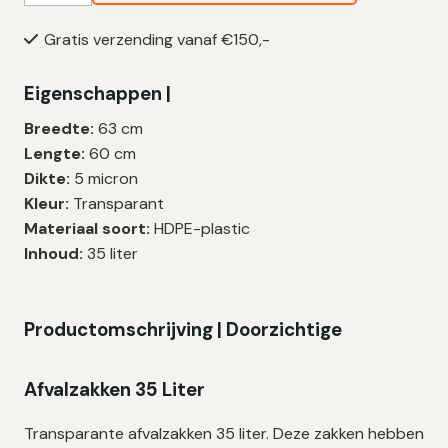
35
Gratis verzending vanaf €150,-
Liter
|
Eigenschappen |
HDPE
|
Breedte:
63 cm
T12
Lengte:
60 cm
|
Dikte:
5 micron
63×60
Kleur:
Transparant
cm
Materiaal soort:
HDPE-plastic
–
Inhoud:
35 liter
1.500
zakken
aantal
Productomschrijving | D
oorzichtige
Afvalzakken 35 Liter
Transparante afvalzakken 35 liter. Deze zakken hebben