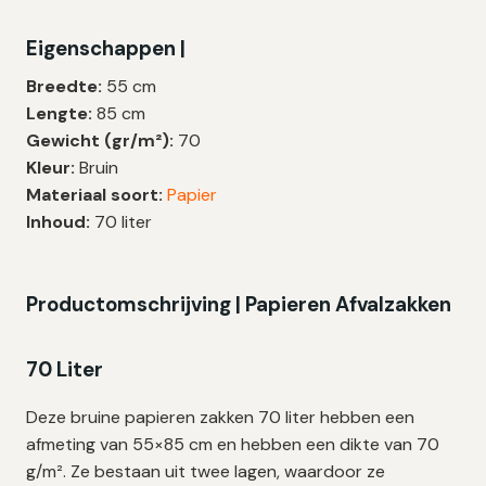
|
Eigenschappen |
70
gr/m²
Breedte:
55 cm
|
Lengte:
85 cm
55×85
Gewicht (gr/m²):
70
cm
Kleur:
Bruin
–
Materiaal soort:
Papier
25
Inhoud:
70 liter
zakken
aantal
Productomschrijving | Papieren Afvalzakken
70 Liter
Deze bruine papieren zakken 70 liter hebben een
afmeting van 55×85 cm en hebben een dikte van 70
g/m². Ze bestaan uit twee lagen, waardoor ze