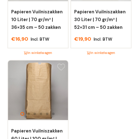
Papieren Vuilniszakken
Papieren Vuilniszakken
10 Liter | 70 gr/m² |
30 Liter | 70 gr/m² |
36×35 cm – 50 zakken
52×31 cm – 50 zakken
€
16,90
€
19,90
Incl. BTW
Incl. BTW
In winkelwagen
In winkelwagen
Dit
Dit
product
product
heeft
heeft
meerdere
meerdere
variaties.
variaties.
Deze
Deze
optie
optie
kan
kan
gekozen
gekozen
worden
worden
Papieren Vuilniszakken
op
op
60 Liter | 100 gr/m² |