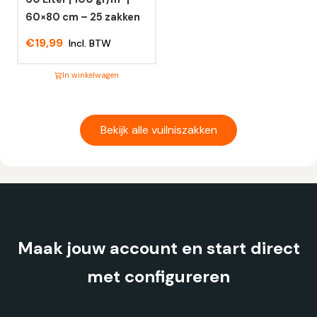
de
de
60×80 cm – 25 zakken
productpagina
productpagina
€
19,99
Incl. BTW
In winkelwagen
Dit
product
heeft
Bekijk alle vuilniszakken
meerdere
variaties.
Deze
optie
kan
gekozen
Maak jouw account en start direct
worden
op
met configureren
de
productpagina