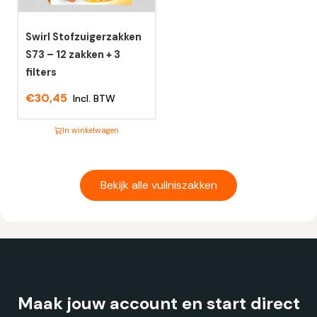
kan
kan
gekozen
gekozen
worden
worden
Swirl Stofzuigerzakken
op
op
S73 – 12 zakken + 3
de
de
filters
productpagina
productpagina
€
30,45
Incl. BTW
In winkelwagen
Dit
product
heeft
Bekijk alle vuilniszakken
meerdere
variaties.
Deze
optie
kan
gekozen
Maak jouw account en start direct
worden