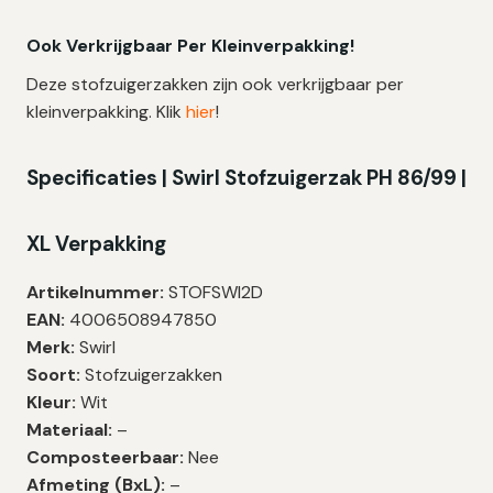
Ook Verkrijgbaar Per Kleinverpakking!
Deze stofzuigerzakken zijn ook verkrijgbaar per
kleinverpakking. Klik
hier
!
Specificati
es | Swirl
Stofzuigerzak
PH 86/99
|
XL Verpakking
Artikelnummer:
STOFSWI2D
EAN:
4006508947850
Merk:
Swirl
Soort:
Stofzuigerzakken
Kleur:
Wit
Materiaal:
–
Composteerbaar:
Nee
Afmeting (BxL):
–