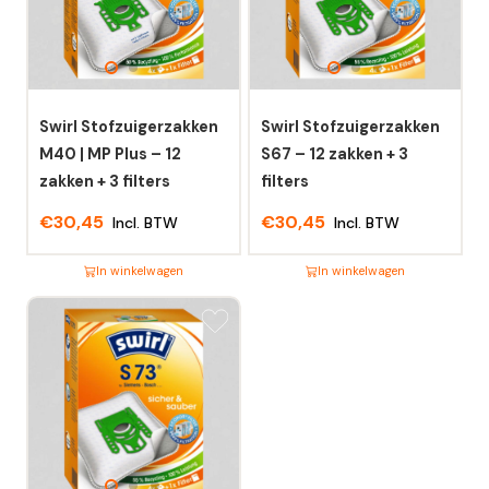
Swirl Stofzuigerzakken
Swirl Stofzuigerzakken
M40 | MP Plus – 12
S67 – 12 zakken + 3
zakken + 3 filters
filters
€
30,45
€
30,45
Incl. BTW
Incl. BTW
In winkelwagen
In winkelwagen
Dit
Dit
product
product
heeft
heeft
meerdere
meerdere
variaties.
variaties.
Deze
Deze
optie
optie