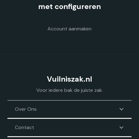
op
met configureren
de
productpagina
Account aanmaken
Vuilniszak.nl
Voor iedere bak de juiste zak.
Over Ons
Contact