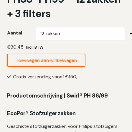
+ 3 filters
Aantal
€
30,45
Incl. BTW
Toevoegen aan winkelwagen
Swirl
Stofzuigerzakken
Gratis verzending vanaf €150,-
PH86-
PH99
-
Productomschrijving | Swirl® PH 86/99
12
zakken
EcoPor® Stofzuigerzakken
+
3
Geschikte stofzuigerzakken voor Philips stofzuigers
filters