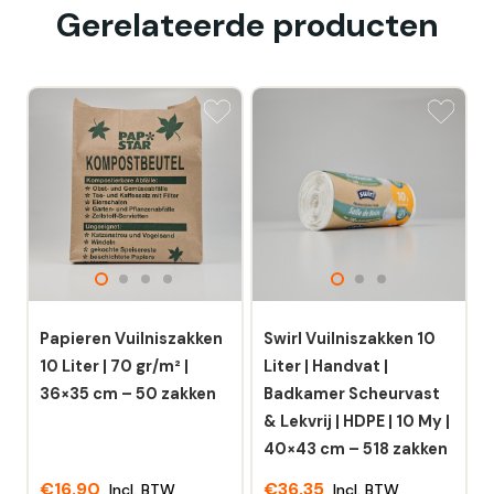
Gerelateerde producten
Papieren Vuilniszakken
Swirl Vuilniszakken 10
10 Liter | 70 gr/m² |
Liter | Handvat |
36×35 cm – 50 zakken
Badkamer Scheurvast
& Lekvrij | HDPE | 10 My |
40×43 cm – 518 zakken
€
16,90
€
36,35
Incl. BTW
Incl. BTW