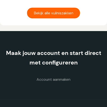
Dit
product
heeft
Bekijk alle vuilniszakken
meerdere
variaties.
Deze
optie
kan
gekozen
Maak jouw account en start direct
worden
op
met configureren
de
productpagina
Account aanmaken