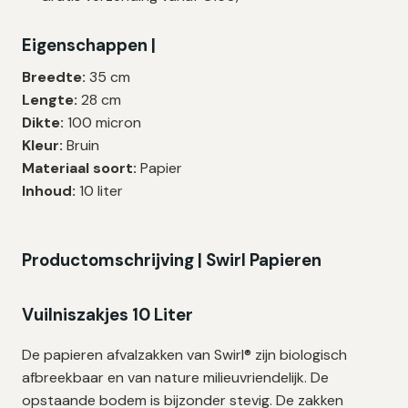
10
Liter
Eigenschappen |
|
100
Breedte:
35 cm
My
Lengte:
28 cm
|
Dikte:
100 micron
35x28
Kleur:
Bruin
cm
Materiaal soort:
Papier
–
Inhoud:
10 liter
70
zakken
aantal
Productomschrijving | Swirl Papieren
Vuilniszakjes 10 Liter
De papieren afvalzakken van Swirl® zijn biologisch
afbreekbaar en van nature milieuvriendelijk. De
opstaande bodem is bijzonder stevig. De zakken