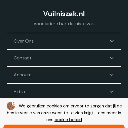
Vuilniszak.nl
Voor iedere bak de juiste zak.
Over Ons
Contact
Account
Extra
We gebruiken cookies om ervoor te zorgen dat jij de
beste versie van onze website te zien krijgt. Lees meer in
Voorwaarden
|
Disclaimer
|
Privacy
|
Cookie beleid
ons
cookie beleid
© Copyright 2026 – Vuilniszak.nl |
Webdesign by Yooker
– Made