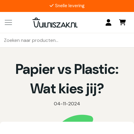
Snelle levering
4.9/5
17 reviews
Zoeken
Als de resultaten voor automatisch aanvullen beschikbaar z
naar:
Papier vs Plastic:
Wat kies jij?
04-11-2024