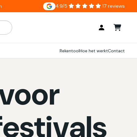
4.9/5
17 reviews
n
ar zijn, gebruik de pijlen om omhoog en omlaag te gaan naar
Rekentool
Hoe het werkt
Contact
 voor
estivals