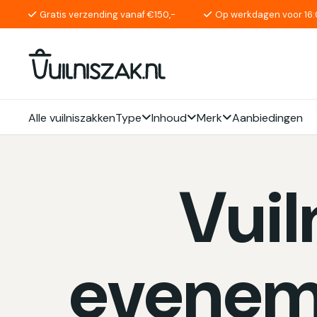
Gratis verzending vanaf €150,-
Op werkdagen voor 16:
Alle vuilniszakken
Type
Inhoud
Merk
Aanbiedingen
Vuil
eveneme