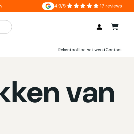
4.9/5
17 reviews
n
ar zijn, gebruik de pijlen om omhoog en omlaag te gaan naar
Rekentool
Hoe het werkt
Contact
akken van
?