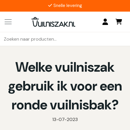
Snelle levering
4.9/5
17 reviews
Zoeken
Als de resultaten voor automatisch aanvullen beschikbaar z
naar:
Welke vuilniszak
gebruik ik voor een
ronde vuilnisbak?
13-07-2023