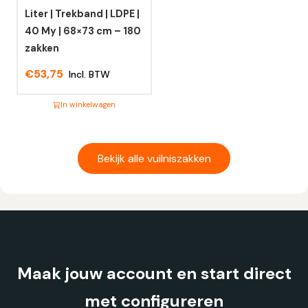
op
op
Liter | Trekband | LDPE |
de
de
40 My | 68×73 cm – 180
productpagina
productpagina
zakken
€
53,75
Incl. BTW
In winkelwagen
Dit
product
heeft
Bekijk alle vuilniszakken
meerdere
variaties.
Deze
optie
kan
gekozen
Maak jouw account en start direct
worden
op
met configureren