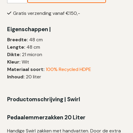
Vuilniszakken
20
Gratis verzending vanaf €150,-
Liter
|
Eigenschappen |
Handvat
|
Breedte:
48 cm
Scheurvast
Lengte:
48 cm
&
Dikte:
21 micron
Lekvrij
Kleur:
Wit
|
Materiaal soort:
100% Recycled HDPE
HDPE
Inhoud:
20 liter
|
21
My
Productomschrijving | Swirl
|
48×48
Pedaalemmerzakken 20 Liter
cm
–
Handige Swirl zakken met handvatten. Door de extra