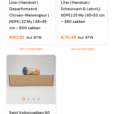
Liter | Handvat |
Liter | Handvat |
Geparfumeerd
Scheurvast & Lekvrij |
Citroen-Meloengeur |
HDPE | 25 My | 65×53 cm
HDPE | 22 My | 48×48
– 480 zakken
cm – 800 zakken
€
90,30
€
70,45
Incl. BTW
Incl. BTW
In winkelwagen
In winkelwagen
Dit
Dit
product
product
heeft
heeft
meerdere
meerdere
variaties.
variaties.
Deze
Deze
optie
optie
kan
kan
gekozen
gekozen
worden
worden
Swirl Vuilniszakken 60