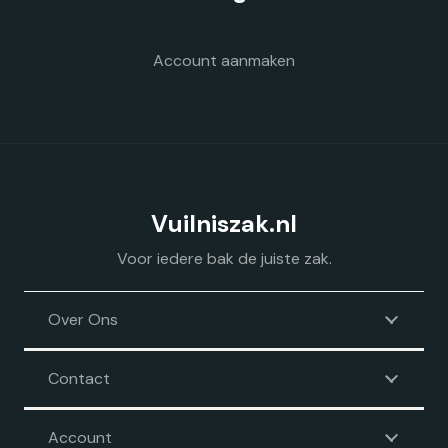
de
productpagina
Account aanmaken
Vuilniszak.nl
Voor iedere bak de juiste zak.
Over Ons
Contact
Account