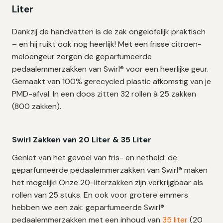
Liter
cm
–
Dankzij de handvatten is de zak ongelofelijk praktisch
800
– en hij ruikt ook nog heerlijk! Met een frisse citroen-
zakken
meloengeur zorgen de geparfumeerde
aantal
pedaalemmerzakken van Swirl® voor een heerlijke geur.
Gemaakt van 100% gerecycled plastic afkomstig van je
PMD-afval.
In een doos zitten 32 rollen à 25 zakken
(800 zakken).
Swirl Zakken van 20 Liter & 35 Liter
Geniet van het gevoel van fris- en netheid: de
geparfumeerde pedaalemmerzakken van Swirl® maken
het mogelijk! Onze 20-literzakken zijn verkrijgbaar als
rollen van 25 stuks. En ook voor grotere emmers
hebben we een zak: geparfumeerde Swirl®
pedaalemmerzakken met een inhoud van
35 liter
(20