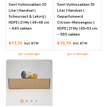
Swirl Vuilniszakken 20
Swirl Vuilniszakken 35
Liter | Handvat |
Liter | Handvat |
Scheurvast & Lekvrij |
Geparfumeerd
HDPE | 21 My | 48×48 cm
Citroen-Meloengeur |
– 640 zakken
HDPE | 21 My | 65×53 cm
– 560 zakken
€
77,70
€
72,70
Incl. BTW
Incl. BTW
In winkelwagen
In winkelwagen
Dit
Dit
product
product
heeft
heeft
meerdere
meerdere
variaties.
variaties.
Deze
Deze
optie
optie
kan
kan