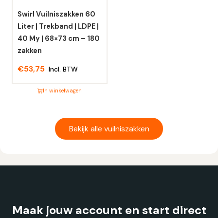
gekozen
gekozen
worden
worden
Swirl Vuilniszakken 60
op
op
Liter | Trekband | LDPE |
de
de
40 My | 68×73 cm – 180
productpagina
productpagina
zakken
€
53,75
Incl. BTW
In winkelwagen
Dit
product
heeft
Bekijk alle vuilniszakken
meerdere
variaties.
Deze
optie
kan
gekozen
Maak jouw account en start direct
worden