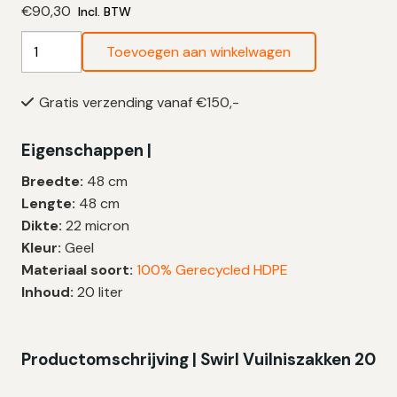
€
90,30
Incl. BTW
Swirl
Toevoegen aan winkelwagen
Vuilniszakken
20
Gratis verzending vanaf €150,-
Liter
|
Eigenschappen |
Handvat
|
Breedte:
48 cm
Geparfumeerd
Lengte:
48 cm
Citroen-
Dikt
e:
22 micron
Meloengeur
Kleur:
Geel
|
Materiaal soort:
100% Gerecycled HDPE
HDPE
Inhoud:
20 liter
|
22
My
Productomschrijving | Swirl Vuilniszakken 20
|
48×48