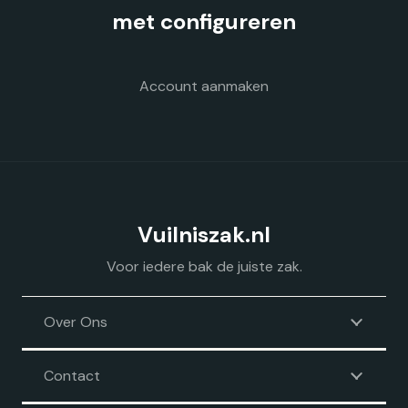
op
met configureren
de
productpagina
Account aanmaken
Vuilniszak.nl
Voor iedere bak de juiste zak.
Over Ons
Contact