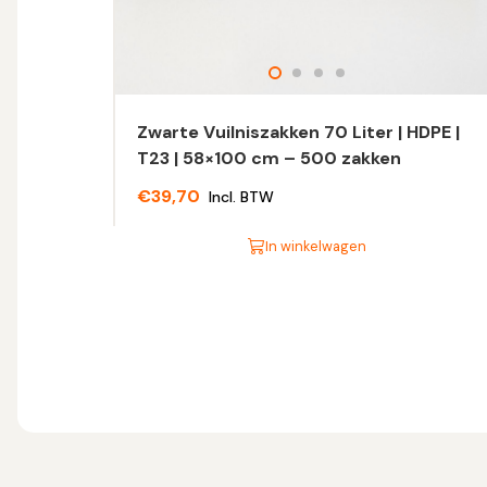
Zwarte Vuilniszakken 70 Liter | HDPE |
T23 | 58×100 cm – 500 zakken
€
39,70
Incl. BTW
In winkelwagen
Dit
product
heeft
meerdere
variaties.
Deze
optie
kan
gekozen