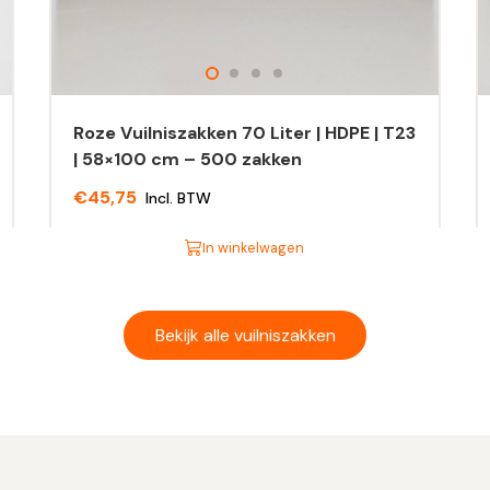
Roze Vuilniszakken 70 Liter | HDPE | T23
| 58×100 cm – 500 zakken
€
45,75
Incl. BTW
In winkelwagen
Dit
Di
product
pr
heeft
he
Bekijk alle vuilniszakken
meerdere
m
variaties.
va
Deze
D
optie
op
kan
ka
gekozen
g