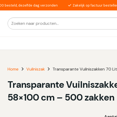
00 besteld, dezelfde dag verzonden
Zakelijk op factuur bestelle
Zoeken
Als de resultaten voor automatisch aanvullen beschikba
naar:
Home
Vuilniszak
Transparante Vuilniszakken 70 Lit
Transparante Vuilniszakken
58×100 cm – 500 zakken
Aanta