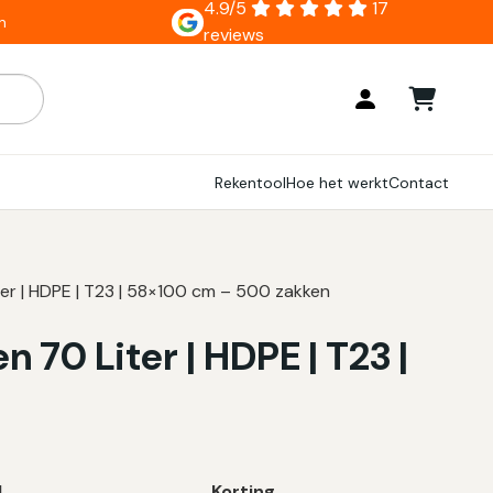
4.9/5
17
n
reviews
ar zijn, gebruik de pijlen om omhoog en omlaag te gaan naar
Rekentool
Hoe het werkt
Contact
er | HDPE | T23 | 58×100 cm – 500 zakken
 70 Liter | HDPE | T23 |
l
Korting