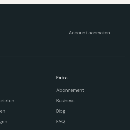
orden
p
e
oductpagina
Account aanmaken
Extra
Abonnement
orieten
Business
gen
Blog
gen
FAQ