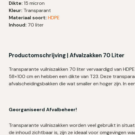
Dikte:
15 micron
58×100
Kleur:
Transparant
cm
Materiaal soort:
HDPE
–
Inhoud:
70 liter
500
zakken
aantal
Productomschrijving | Afvalzakken 70 Liter
Transparante vuilniszakken 70 liter vervaardigd van HDPE
58×100 cm en hebben een dikte van T23. Deze transparant
afvalscheidingsbakken die wat smaller en hoger zijn. In e
Georganiseerd Afvalbeheer!
Transparante vuilniszakken worden veel gebruikt in situat
de inhoud zichtbaar is, zijn ze ideaal voor omgevingen w