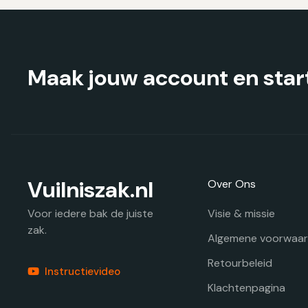
worden
op
de
productpagina
Maak jouw account en start
Vuilniszak.nl
Over Ons
Visie & missie
Voor iedere bak de juiste
zak.
Algemene voorwaa
Retourbeleid
Instructievideo
Klachtenpagina