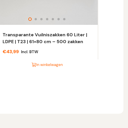
Transparante Vuilniszakken 60 Liter |
LDPE | T23 | 61×80 cm – 500 zakken
€
43,99
Incl. BTW
In winkelwagen
t
oduct
eft
eerdere
riaties.
eze
tie
n
ekozen