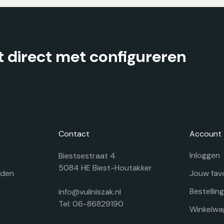
worden
w
op
o
de
d
productpagina
pr
 direct met configureren
Contact
Account
Inloggen
Biestsestraat 4
5084 HE Biest-Houtakker
rden
Jouw fav
Bestellin
info@vuilniszak.nl
Tel: 06-86829190
Winkelwa