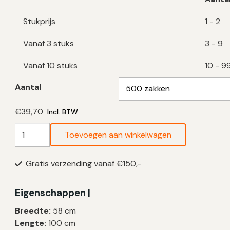
Stukprijs
1 - 2
Vanaf 3 stuks
3 - 9
Vanaf 10 stuks
10 - 9
Aantal
€
39,70
Incl. BTW
Transparante
Toevoegen aan winkelwagen
Vuilniszakken
70
Gratis verzending vanaf €150,-
Liter
|
HDPE
Eigenschappen |
|
Breedte:
58 cm
T23
Lengte:
100 cm
|