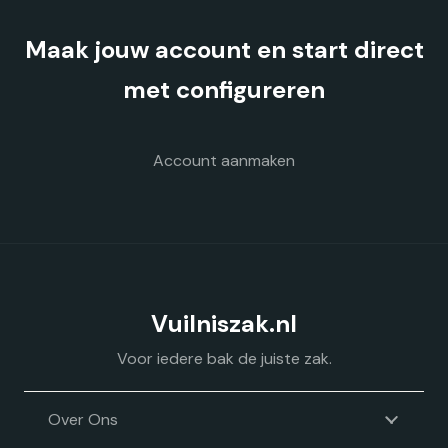
kan
gekozen
Maak jouw account en start direct
worden
op
met configureren
de
productpagina
Account aanmaken
Vuilniszak.nl
Voor iedere bak de juiste zak.
Over Ons