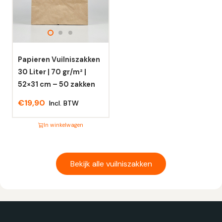
Deze
Deze
optie
optie
kan
kan
gekozen
gekozen
worden
worden
Papieren Vuilniszakken
op
op
30 Liter | 70 gr/m² |
de
de
52×31 cm – 50 zakken
productpagina
productpagina
€
19,90
Incl. BTW
In winkelwagen
Dit
product
heeft
Bekijk alle vuilniszakken
meerdere
variaties.
Deze
optie