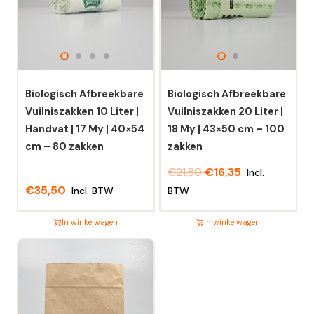
Biologisch Afbreekbare
Biologisch Afbreekbare
Vuilniszakken 10 Liter |
Vuilniszakken 20 Liter |
Handvat | 17 My | 40×54
18 My | 43×50 cm – 100
cm – 80 zakken
zakken
€
21,80
€
16,35
Incl.
€
35,50
Incl. BTW
BTW
In winkelwagen
In winkelwagen
Dit
Dit
product
product
heeft
heeft
meerdere
meerdere
variaties.
variaties.