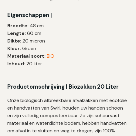
20
Liter
Eigenschappen |
|
20
Breedte:
48 cm
My
Lengte:
60 cm
|
Dikte:
20 micron
48×60
Kleur:
Groen
cm
Materiaal soort:
BIO
–
Inhoud:
20 liter
48
zakken
aantal
Productomschrijving | Biozakken 20 Liter
Onze biologisch afbreekbare afvalzakken met ecofolie
en handvatten van Swirl, houden uw handen schoon
en zijn volledig composteerbaar. Ze zijn scheurvast
materiaal en waterdichte bodem, hebben handvatten
om afval in te sluiten en weg te dragen, zijn 100%