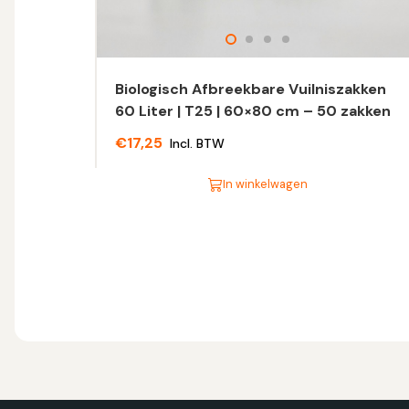
Biologisch Afbreekbare Vuilniszakken
60 Liter | T25 | 60×80 cm – 50 zakken
€
17,25
Incl. BTW
In winkelwagen
Dit
product
heeft
meerdere
variaties.
Deze
optie
kan
gekozen
worden