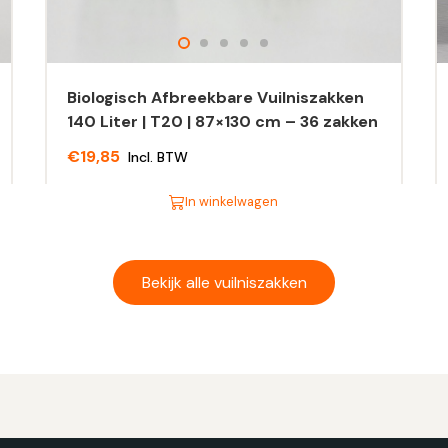
Biologisch Afbreekbare Vuilniszakken
140 Liter | T20 | 87×130 cm – 36 zakken
€
19,85
Incl. BTW
In winkelwagen
Dit
Di
product
pr
heeft
he
Bekijk alle vuilniszakken
meerdere
m
variaties.
va
Deze
D
optie
op
kan
ka
gekozen
g
worden
w