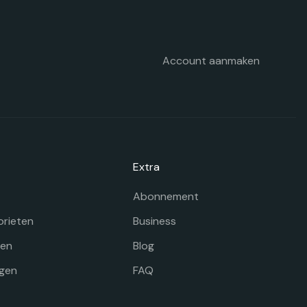
p
e
oductpagina
Account aanmaken
Extra
Abonnement
orieten
Business
gen
Blog
gen
FAQ