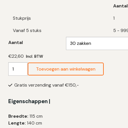
Aantal
Stukprijs
1
Vanaf 5 stuks
5 - 99
Aantal
€
22,60
Incl. BTW
Biologisch
Toevoegen aan winkelwagen
Afbreekbare
Vuilniszakken
Gratis verzending vanaf €150,-
240
Liter
|
Eigenschappen |
T20
|
Breedte:
115 cm
115×140
Lengte:
140 cm
cm