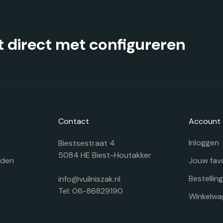
op
o
de
d
productpagina
pr
 direct met configureren
Contact
Account
Inloggen
Biestsestraat 4
5084 HE Biest-Houtakker
rden
Jouw fav
Bestellin
info@vuilniszak.nl
Tel: 06-86829190
Winkelwa