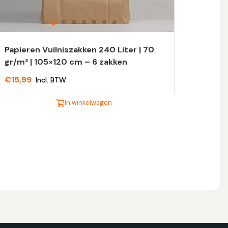
Papieren Vuilniszakken 240 Liter | 70
gr/m² | 105×120 cm – 6 zakken
€
15,99
Incl. BTW
In winkelwagen
t
oduct
eft
eerdere
riaties.
eze
tie
n
ekozen
orden