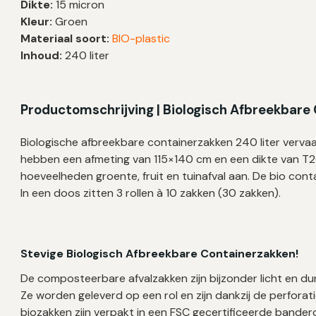
Dikte:
15 micron
–
Kleur:
Groen
30
Materiaal soort:
BIO-plastic
zakken
Inhoud:
240 liter
aantal
Productomschrijving | Biologisch Afbreekbare
Biologische afbreekbare containerzakken 240 liter vervaa
hebben een afmeting van 115×140 cm en een dikte van T20
hoeveelheden groente, fruit en tuinafval aan. De bio conta
In een doos zitten 3 rollen à 10 zakken (30 zakken).
Stevige Biologisch Afbreekbare Containerzakken!
De composteerbare afvalzakken zijn bijzonder licht en d
Ze worden geleverd op een rol en zijn dankzij de perforat
biozakken zijn verpakt in een FSC gecertificeerde bandero