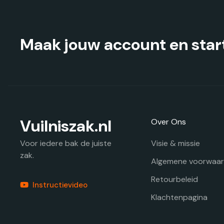
op
de
productpagina
Maak jouw account en start
Vuilniszak.nl
Over Ons
Visie & missie
Voor iedere bak de juiste
zak.
Algemene voorwaa
Retourbeleid
Instructievideo
Klachtenpagina