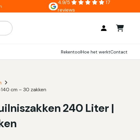
4.9/5
17
n
reviews
ar zijn, gebruik de pijlen om omhoog en omlaag te gaan naar
Rekentool
Hoe het werkt
Contact
n
15×140 cm – 30 zakken
ilniszakken 240 Liter |
kken