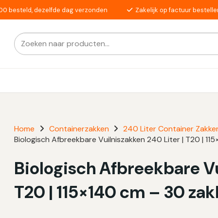
00 besteld, dezelfde dag verzonden
Zakelijk op factuur bestelle
Zoeken
Als de resultaten voor automatisch aanvullen beschikba
naar:
Home
Containerzakken
240 Liter Container Zakke
Biologisch Afbreekbare Vuilniszakken 240 Liter | T20 | 1
Biologisch Afbreekbare Vu
T20 | 115×140 cm – 30 za