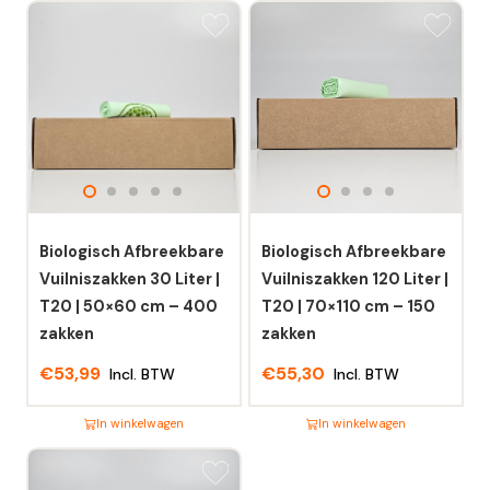
Biologisch Afbreekbare
Biologisch Afbreekbare
Vuilniszakken 30 Liter |
Vuilniszakken 120 Liter |
T20 | 50×60 cm – 400
T20 | 70×110 cm – 150
zakken
zakken
€
53,99
€
55,30
Incl. BTW
Incl. BTW
In winkelwagen
In winkelwagen
Dit
Dit
product
product