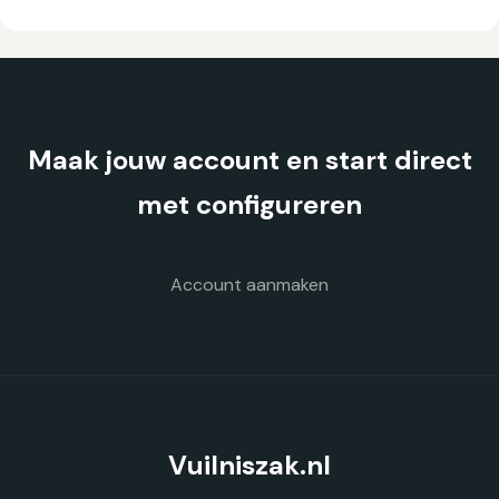
variaties.
Deze
optie
kan
gekozen
Maak jouw account en start direct
worden
op
met configureren
de
productpagina
Account aanmaken
Vuilniszak.nl