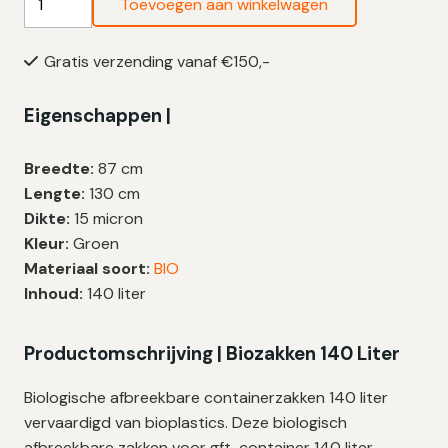
Toevoegen aan winkelwagen
Afbreekbare
Vuilniszakken
Gratis verzending vanaf €150,-
140
Liter
Eigenschappen |
|
T20
|
Breedte:
87 cm
87×130
Lengte:
130 cm
cm
Dikte:
15 micron
–
Kleur:
Groen
180
Materiaal soort:
BIO
zakken
Inhoud:
140 liter
aantal
Productomschrijving | Biozakken 140 Liter
Biologische afbreekbare containerzakken 140 liter
vervaardigd van bioplastics. Deze biologisch
afbreekbare zakken voor gft-container 140 liter