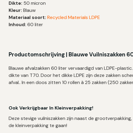
Dikte:
50 micron
63×80
Kleur:
Blauw
cm
Materiaal soort:
Recycled Materials LDPE
–
Inhoud:
60 liter
250
zakken
aantal
Productomschrijving | Blauwe Vuilniszakken 60
Blauwe afvalzakken 60 liter vervaardigd van LDPE-plast
dikte van T70. Door het dikke LDPE zijn deze zakken sche
afval.. In een doos zitten 10 rollen à 25 zakken (250 zakke
Ook Verkrijgbaar In Kleinverpakking!
Deze stevige vuilniszakken zijn naast de grootverpakking, 
de kleinverpakking te gaan!