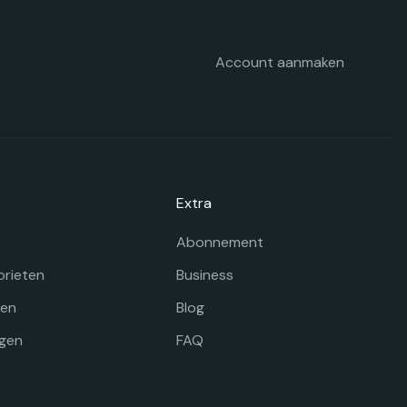
p
e
oductpagina
Account aanmaken
Extra
Abonnement
orieten
Business
gen
Blog
gen
FAQ