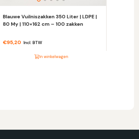
Blauwe Vuilniszakken 350 Liter | LDPE |
80 My | 110×162 cm – 100 zakken
€
95,20
Incl. BTW
In winkelwagen
t
oduct
eft
eerdere
riaties.
eze
tie
n
ekozen
orden