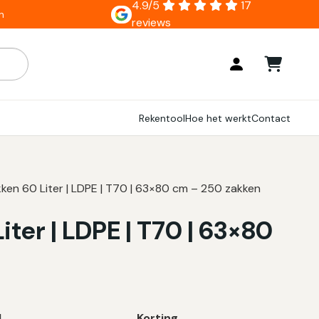
4.9/5
17
n
reviews
ar zijn, gebruik de pijlen om omhoog en omlaag te gaan naar
Rekentool
Hoe het werkt
Contact
kken 60 Liter | LDPE | T70 | 63×80 cm – 250 zakken
ter | LDPE | T70 | 63×80
l
Korting