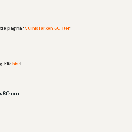
nze pagina “
Vuilniszakken 60 liter
“!
g. Klik
hier
!
63×80 cm