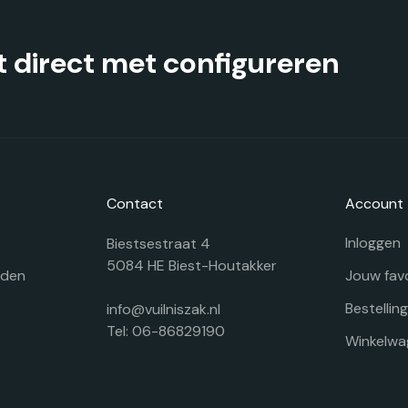
op
o
de
d
productpagina
pr
 direct met configureren
Contact
Account
Inloggen
Biestsestraat 4
5084 HE Biest-Houtakker
rden
Jouw fav
Bestellin
info@vuilniszak.nl
Tel: 06-86829190
Winkelwa