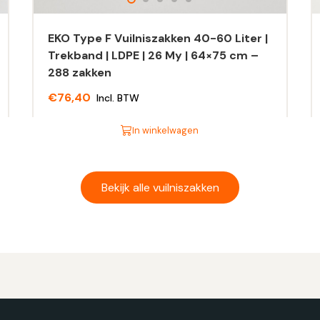
EKO Type F Vuilniszakken 40-60 Liter |
Trekband | LDPE | 26 My | 64×75 cm –
288 zakken
€
76,40
Incl. BTW
In winkelwagen
Dit
Di
product
pr
heeft
he
Bekijk alle vuilniszakken
meerdere
m
variaties.
va
Deze
D
optie
op
kan
ka
gekozen
g
worden
w