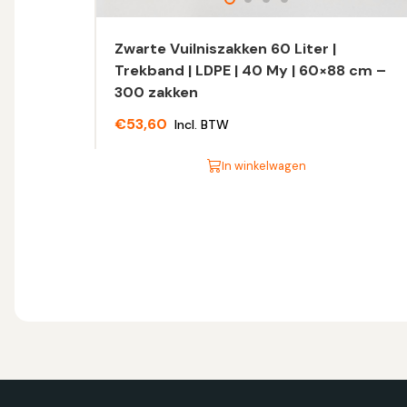
Zwarte Vuilniszakken 60 Liter |
Trekband | LDPE | 40 My | 60×88 cm –
300 zakken
€
53,60
Incl. BTW
In winkelwagen
Dit
product
heeft
meerdere
variaties.
Deze
optie
kan
gekozen
worden