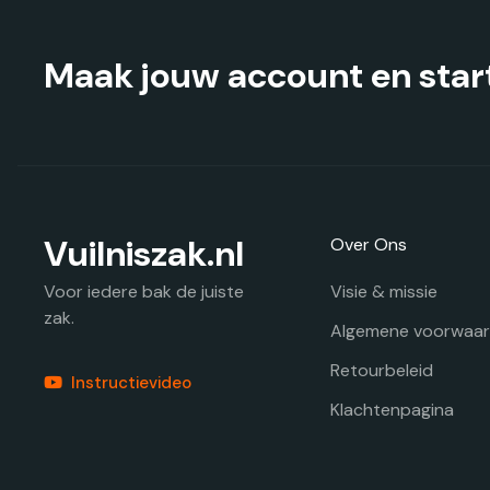
op
de
productpagina
Maak jouw account en start
Vuilniszak.nl
Over Ons
Visie & missie
Voor iedere bak de juiste
zak.
Algemene voorwaa
Retourbeleid
Instructievideo
Klachtenpagina