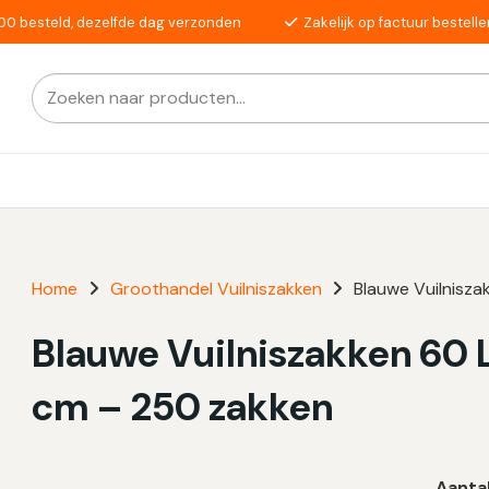
00 besteld, dezelfde dag verzonden
Zakelijk op factuur bestelle
Zoeken
Als de resultaten voor automatisch aanvullen beschikba
naar:
Home
Groothandel Vuilniszakken
Blauwe Vuilnisza
Blauwe Vuilniszakken 60 Li
cm – 250 zakken
Aanta