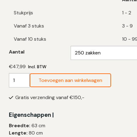
Stukprijs
1 - 2
Vanaf 3 stuks
3 - 9
Vanaf 10 stuks
10 - 9
Aantal
€
47,99
Incl. BTW
Blauwe
Toevoegen aan winkelwagen
Vuilniszakken
60
Gratis verzending vanaf €150,-
Liter
|
LDPE
Eigenschappen |
|
Breedte:
63 cm
T70
Lengte:
80 cm
|