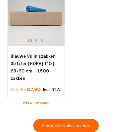
heeft
heeft
meerdere
meerdere
variaties.
variaties.
Deze
Deze
optie
optie
kan
kan
gekozen
gekozen
worden
worden
Blauwe Vuilniszakken
op
op
35 Liter | HDPE | T10 |
de
de
63×60 cm – 1.500
productpagina
productpagina
zakken
€
15,80
€
7,90
Incl. BTW
In winkelwagen
Dit
product
heeft
Bekijk alle vuilniszakken