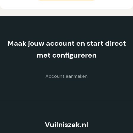
meerdere
variaties.
Deze
optie
kan
gekozen
Maak jouw account en start direct
worden
op
met configureren
de
productpagina
Account aanmaken
Vuilniszak.nl