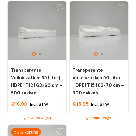
Transparante
Transparante
Vuilniszakken 35 Liter |
Vuilniszakken 50 Liter |
HDPE | T12 | 63×60 cm –
HDPE | T15 | 63×70 cm –
500 zakken
300 zakken
€
16,90
€
15,85
Incl. BTW
Incl. BTW
In winkelwagen
In winkelwagen
Dit
Dit
50% korting
product
product