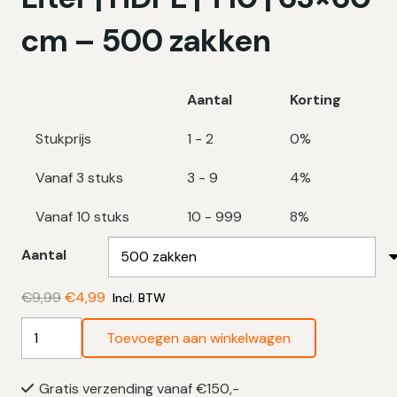
cm – 500 zakken
Aantal
Korting
Stukprijs
1 - 2
0%
Vanaf 3 stuks
3 - 9
4%
Vanaf 10 stuks
10 - 999
8%
Aantal
Oorspronkelijke
Huidige
€
9,99
€
4,99
Incl. BTW
prijs
prijs
Blauwe
Toevoegen aan winkelwagen
was:
is:
Vuilniszakken
€9,99.
€4,99.
35
Gratis verzending vanaf €150,-
Liter