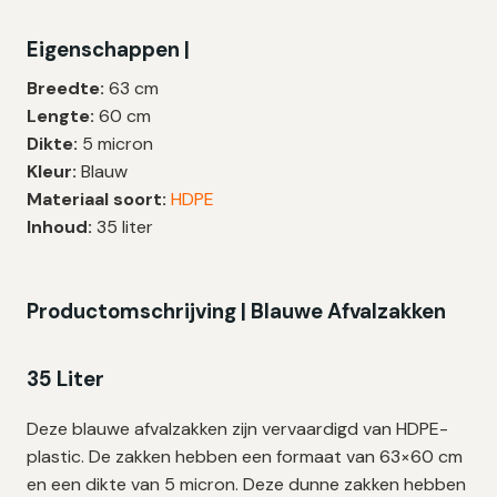
|
Eigenschappen |
HDPE
|
Breedte:
63 cm
T10
Lengte:
60 cm
|
Dikte:
5 micron
63×60
Kleur:
Blauw
cm
Materiaal soort:
HDPE
–
Inhoud:
35 liter
500
zakken
aantal
Productomschrijving | Blauwe Afvalzakken
35 Liter
Deze blauwe afvalzakken zijn vervaardigd van HDPE-
plastic. De zakken hebben een formaat van 63×60 cm
en een dikte van 5 micron. Deze dunne zakken hebben