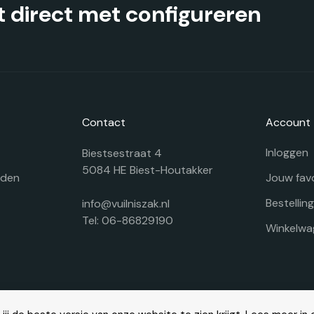
productpagina
pr
 direct met configureren
Contact
Account
Inloggen
Biestsestraat 4
5084 HE Biest-Houtakker
rden
Jouw fav
Bestellin
info@vuilniszak.nl
Tel: 06-86829190
Winkelwa