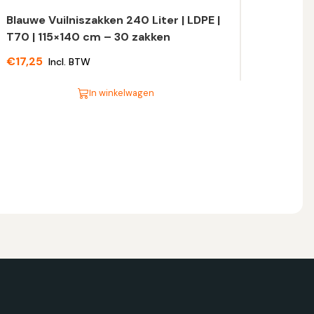
Blauwe Vuilniszakken 240 Liter | LDPE |
T70 | 115×140 cm – 30 zakken
€
17,25
Incl. BTW
In winkelwagen
t
oduct
eft
eerdere
riaties.
eze
tie
n
ekozen
orden
p
e