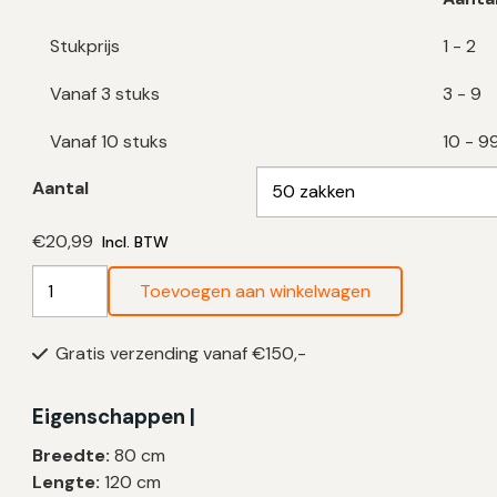
Stukprijs
1 - 2
Vanaf 3 stuks
3 - 9
Vanaf 10 stuks
10 - 9
Aantal
€
20,99
Incl. BTW
Blauwe
Toevoegen aan winkelwagen
Vuilniszakken
135
Gratis verzending vanaf €150,-
Liter
|
LDPE
Eigenschappen |
|
Breedte:
80 cm
T70
Lengte:
120 cm
|