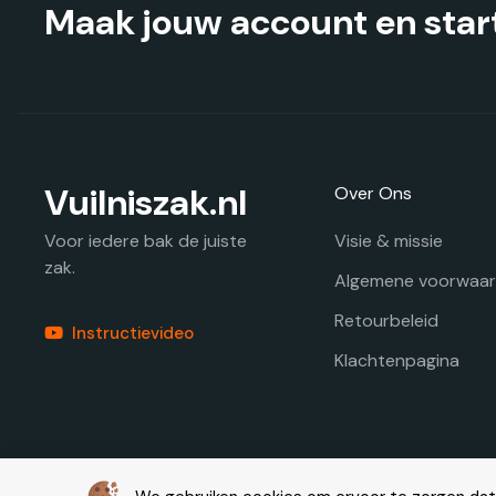
productpagina
Maak jouw account en start
Vuilniszak.nl
Over Ons
Visie & missie
Voor iedere bak de juiste
zak.
Algemene voorwaa
Retourbeleid
Instructievideo
Klachtenpagina
© Copyright 2026 – Vuilniszak.nl |
Webdesign by Yooker