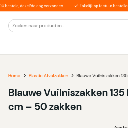
00 besteld, dezelfde dag verzonden
Zakelijk op factuur bestelle
Zoeken
Als de resultaten voor automatisch aanvullen beschikba
naar:
Home
Plastic Afvalzakken
Blauwe Vuilniszakken 135
Blauwe Vuilniszakken 135 L
cm – 50 zakken
Aanta