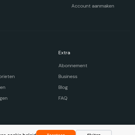
oductpagina
Account aanmaken
Extra
Abonnement
orieten
Business
gen
Blog
gen
FAQ
Voorwaarden
|
Disclaimer
|
Privacy
|
Cookie beleid