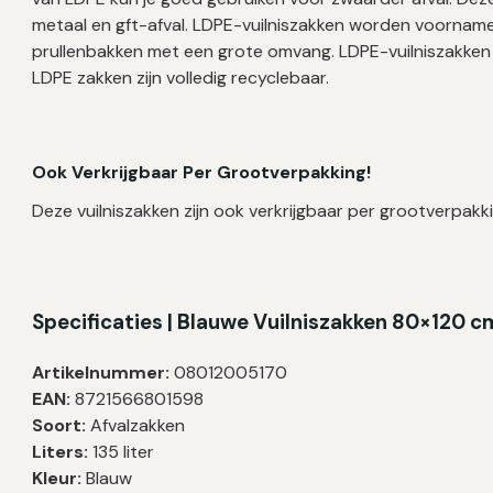
metaal en gft-afval. LDPE-vuilniszakken worden voornameli
prullenbakken met een grote omvang. LDPE-vuilniszakken ke
LDPE zakken zijn volledig recyclebaar.
Ook Verkrijgbaar Per Grootverpakking!
Deze vuilniszakken zijn ook verkrijgbaar per grootverpakki
Specificaties | Blauwe Vuilniszakken 80×120 c
Artikelnummer:
08012005170
EAN:
8721566801598
Soort:
Afvalzakken
Liters:
135 liter
Kleur:
Blauw