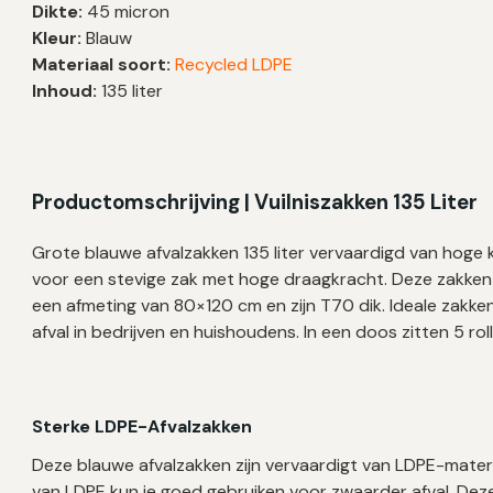
Dikte:
45 micron
80×120
Kleur:
Blauw
cm
Materiaal soort:
Recycled LDPE
–
Inhoud:
135 liter
50
zakken
aantal
Productomschrijving | Vuilniszakken 135 Liter
Grote blauwe afvalzakken 135 liter vervaardigd van hoge k
voor een stevige zak met hoge draagkracht. Deze zakken 
een afmeting van 80×120 cm en zijn T70 dik. Ideale zakk
afval in bedrijven en huishoudens. In een doos zitten 5 ro
Sterke LDPE-Afvalzakken
Deze blauwe afvalzakken zijn vervaardigt van LDPE-mater
van LDPE kun je goed gebruiken voor zwaarder afval. Deze 