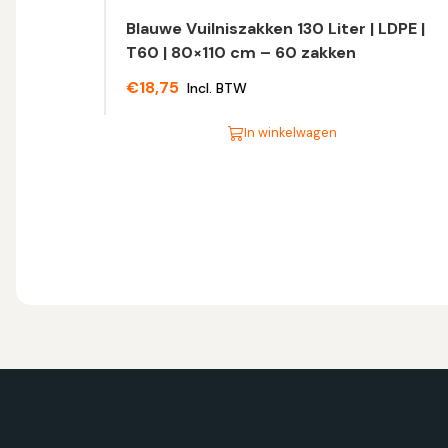
Blauwe Vuilniszakken 130 Liter | LDPE |
T60 | 80×110 cm – 60 zakken
€
18,75
Incl. BTW
In winkelwagen
Dit
product
heeft
meerdere
variaties.
Deze
optie
kan
gekozen
worden
op
de