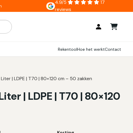
4.9/5
17
n
reviews
ar zijn, gebruik de pijlen om omhoog en omlaag te gaan naar
Rekentool
Hoe het werkt
Contact
 Liter | LDPE | T70 | 80×120 cm – 50 zakken
iter | LDPE | T70 | 80×120
l
Korting