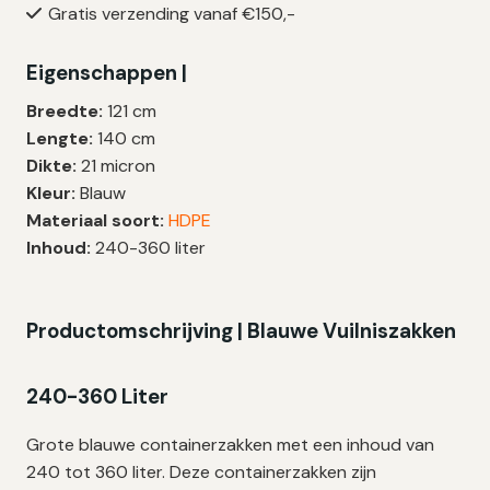
Gratis verzending vanaf €150,-
Liter
|
Eigenschappen |
HDPE
|
Breedte:
121 cm
T30
Lengte:
140 cm
|
Dikte:
21 micron
121×140
Kleur:
Blauw
cm
Materiaal soort:
HDPE
–
Inhoud:
240-360 liter
30
zakken
aantal
Productomschrijving | Blauwe Vuilniszakken
240-360 Liter
Grote blauwe containerzakken met een inhoud van
240 tot 360 liter. Deze containerzakken zijn