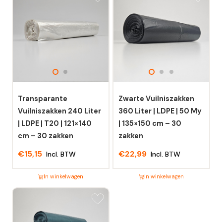
Transparante
Zwarte Vuilniszakken
Vuilniszakken 240 Liter
360 Liter | LDPE | 50 My
| LDPE | T20 | 121×140
| 135×150 cm – 30
cm – 30 zakken
zakken
€
15,15
€
22,99
Incl. BTW
Incl. BTW
In winkelwagen
In winkelwagen
Dit
Dit
product
product
heeft
heeft