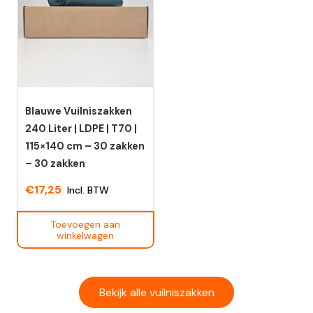
meerdere
meerdere
variaties.
variaties.
Deze
Deze
optie
optie
kan
kan
gekozen
gekozen
worden
worden
Blauwe Vuilniszakken
op
op
240 Liter | LDPE | T70 |
de
de
115×140 cm – 30 zakken
productpagina
productpagina
– 30 zakken
€
17,25
Incl. BTW
Toevoegen aan
winkelwagen
Bekijk alle vuilniszakken