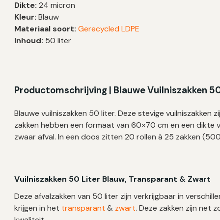
Dikte:
24 micron
60×70
Kleur:
Blauw
cm
Materiaal soort:
Gerecycled LDPE
–
Inhoud:
50 liter
500
zakken
aantal
Productomschrijving | Blauwe Vuilniszakken 50
Blauwe vuilniszakken 50 liter. Deze stevige vuilniszakken 
zakken hebben een formaat van 60×70 cm en een dikte va
zwaar afval. In een doos zitten 20 rollen à 25 zakken (50
Vuilniszakken 50 Liter Blauw, Transparant & Zwart
Deze afvalzakken van 50 liter zijn verkrijgbaar in verschil
krijgen in het
transparant
&
zwart
. Deze zakken zijn net 
kwaliteit.