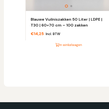
Blauwe Vuilniszakken 50 Liter | LDPE |
T30 | 60×70 cm – 100 zakken
€
14,25
Incl. BTW
In winkelwagen
Dit
product
heeft
meerdere
variaties.
Deze
optie
kan
gekozen
worden