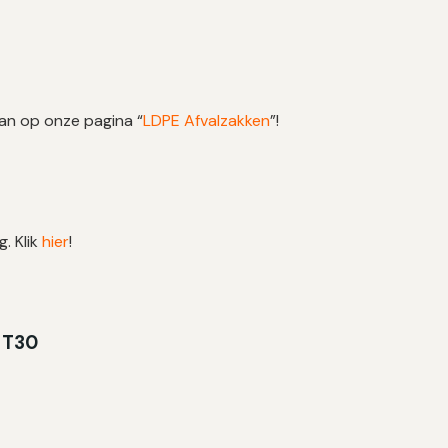
dan op onze pagina “
LDPE Afvalzakken
”!
g. Klik
hier
!
| T30