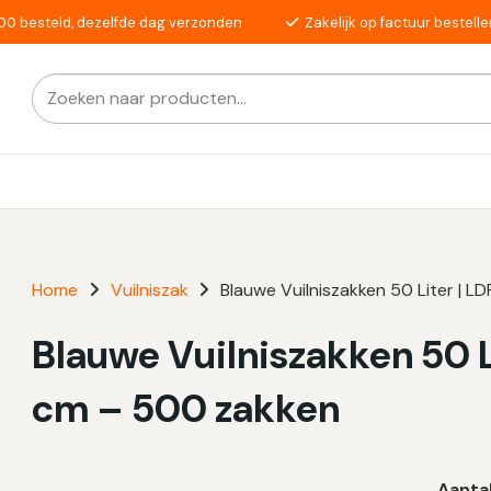
00 besteld, dezelfde dag verzonden
Zakelijk op factuur bestelle
Zoeken
Als de resultaten voor automatisch aanvullen beschikba
naar:
Home
Vuilniszak
Blauwe Vuilniszakken 50 Liter | L
Blauwe Vuilniszakken 50 L
cm – 500 zakken
Aanta