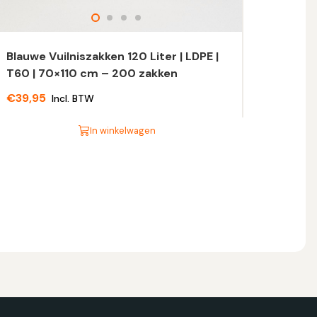
Blauwe Vuilniszakken 120 Liter | LDPE |
T60 | 70×110 cm – 200 zakken
€
39,95
Incl. BTW
In winkelwagen
t
oduct
eft
eerdere
riaties.
eze
tie
n
ekozen
orden