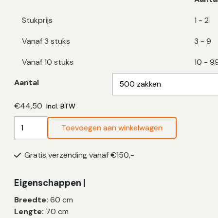
Stukprijs
1 - 2
Vanaf 3 stuks
3 - 9
Vanaf 10 stuks
10 - 9
Aantal
€
44,50
Incl. BTW
Blauwe
Toevoegen aan winkelwagen
Vuilniszakken
50
Gratis verzending vanaf €150,-
Liter
|
LDPE
Eigenschappen |
|
Breedte:
60 cm
T30
Lengte:
70 cm
|