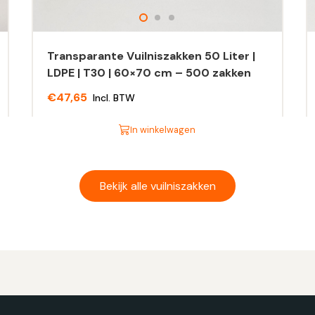
Transparante Vuilniszakken 50 Liter |
LDPE | T30 | 60×70 cm – 500 zakken
€
47,65
Incl. BTW
In winkelwagen
Dit
Di
product
pr
heeft
he
Bekijk alle vuilniszakken
meerdere
m
variaties.
va
Deze
D
optie
op
kan
ka
gekozen
g
worden
w