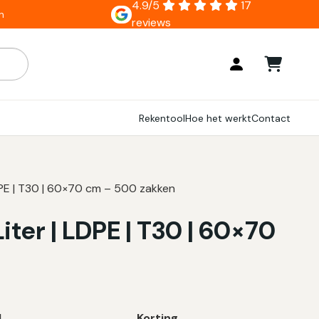
4.9/5
17
n
reviews
ar zijn, gebruik de pijlen om omhoog en omlaag te gaan naar
Rekentool
Hoe het werkt
Contact
DPE | T30 | 60×70 cm – 500 zakken
iter | LDPE | T30 | 60×70
l
Korting