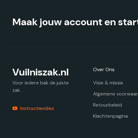
op
de
productpagina
Maak jouw account en start
Vuilniszak.nl
Over Ons
Visie & missie
Voor iedere bak de juiste
zak.
Algemene voorwaa
Retourbeleid
Instructievideo
Klachtenpagina