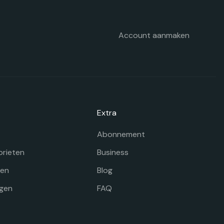
p
e
oductpagina
Account aanmaken
Extra
Abonnement
orieten
Business
gen
Blog
gen
FAQ