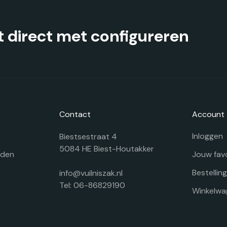
op
o
de
d
productpagina
pr
 direct met configureren
Contact
Account
Inloggen
Biestsestraat 4
5084 HE Biest-Houtakker
rden
Jouw fav
Bestellin
info@vuilniszak.nl
Tel: 06-86829190
Winkelwa