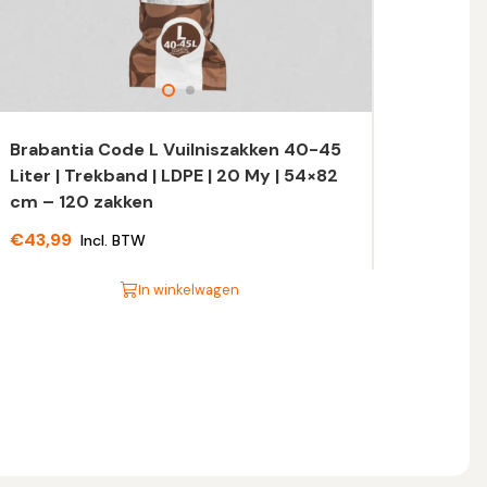
Brabantia Code L Vuilniszakken 40-45
Liter | Trekband | LDPE | 20 My | 54×82
cm – 120 zakken
€
43,99
Incl. BTW
In winkelwagen
t
oduct
eft
eerdere
riaties.
eze
tie