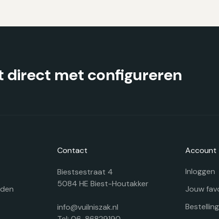
kan
ka
gekozen
g
worden
w
op
o
de
d
productpagina
pr
 direct met configureren
Contact
Account
Inloggen
Biestsestraat 4
5084 HE Biest-Houtakker
rden
Jouw fav
Bestellin
info@vuilniszak.nl
Tel: 06-86829190