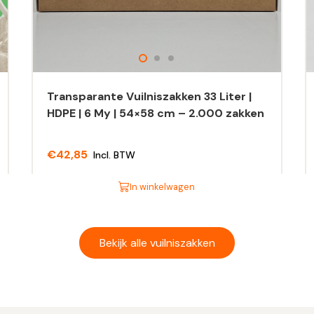
Transparante Vuilniszakken 33 Liter |
HDPE | 6 My | 54×58 cm – 2.000 zakken
€
42,85
Incl. BTW
In winkelwagen
Dit
Di
product
pr
heeft
he
Bekijk alle vuilniszakken
meerdere
m
variaties.
va
Deze
D
optie
op