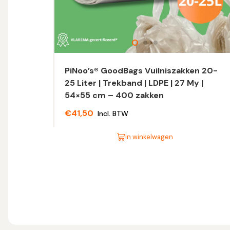
PiNoo’s® GoodBags Vuilniszakken 20-
25 Liter | Trekband | LDPE | 27 My |
54×55 cm – 400 zakken
€
41,50
Incl. BTW
In winkelwagen
Dit
product
heeft
meerdere
variaties.
Deze
optie