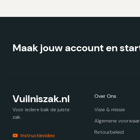
kan
gekozen
worden
op
de
productpagina
Maak jouw account en start
Vuilniszak.nl
Over Ons
Visie & missie
Voor iedere bak de juiste
zak.
Algemene voorwaa
Retourbeleid
Instructievideo