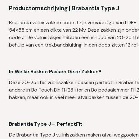
54×55
Productomschrijving | Brabantia Type J
cm
–
Brabantia vuilniszakken code J zijn vervaardigd van LDPE
240
54×55 cm en een dikte van 22 My. Deze zakken zijn onde
zakken
code J. De vuilniszakjes hebben een inhoud van 20-25 liter
aantal
behulp van een trekbandsluiting. In een doos zitten 12 ro
In Welke Bakken Passen Deze Zakken?
Deze 20-25 liter vuilniszakken passen perfect in Braban
andere
in Bo Touch Bin 11+23 liter en Bo pedaalemmer 11+23
bakken, maar ook in veel meer afvalbakken tussen de 20-25
Brabantia Type J –
PerfectFit
De Brabantia Type J vuilniszakken maken afval weggooien