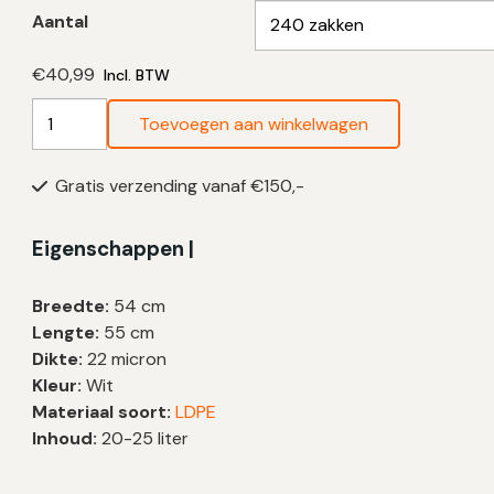
Aantal
€
40,99
Incl. BTW
Brabantia
Toevoegen aan winkelwagen
Code
J
Gratis verzending vanaf €150,-
Vuilniszakken
20-
25
Eigenschappen |
Liter
|
Breedte:
54 cm
Trekband
Lengte:
55 cm
|
Dikte:
22 micron
LDPE
Kleur:
Wit
|
Materiaal soort:
LDPE
22
Inhoud:
20-25 liter
My
|