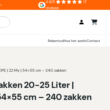
4.9/5
17
n
reviews
ar zijn, gebruik de pijlen om omhoog en omlaag te gaan naar
Rekentool
Hoe het werkt
Contact
 LDPE | 22 My | 54×55 cm – 240 zakken
akken 20-25 Liter |
| 54×55 cm – 240 zakken