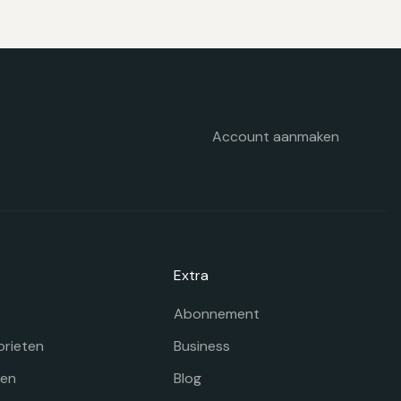
n
ekozen
orden
p
e
oductpagina
Account aanmaken
Extra
Abonnement
orieten
Business
gen
Blog