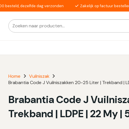
00 besteld, dezelfde dag verzonden
Zakelijk op factuur bestelle
Zoeken
Als de resultaten voor automatisch aanvullen beschikba
naar:
Home
Vuilniszak
Brabantia Code J Vuilniszakken 20-25 Liter | Trekband |
Brabantia Code J Vuilnisz
Trekband | LDPE | 22 My 