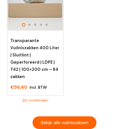
variaties.
variaties.
Deze
Deze
optie
optie
kan
kan
gekozen
gekozen
worden
worden
Transparante
op
op
Vuilniszakken 400 Liter
de
de
| Sluitlint |
productpagina
productpagina
Geperforeerd | LDPE |
T42 | 100×200 cm – 84
zakken
€
56,60
Incl. BTW
In winkelwagen
Dit
product
heeft
Bekijk alle vuilniszakken