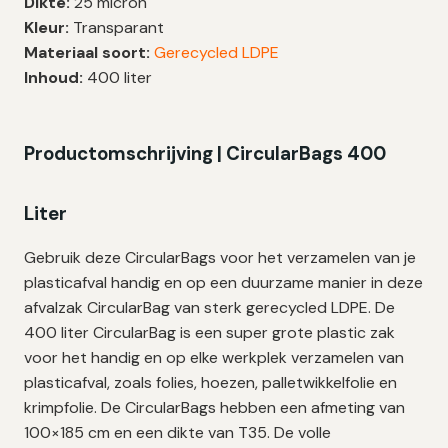
Dikte:
25 micron
|
Kleur:
Transparant
T35
Materiaal soort:
Gerecycled LDPE
|
Inhoud:
400 liter
100×185
cm
–
Productomschrijving | CircularBags 400
84
zakken
Liter
aantal
Gebruik deze CircularBags voor het verzamelen van je
plasticafval handig en op een duurzame manier in deze
afvalzak CircularBag van sterk gerecycled LDPE. De
400 liter CircularBag is een super grote plastic zak
voor het handig en op elke werkplek verzamelen van
plasticafval, zoals folies, hoezen, palletwikkelfolie en
krimpfolie. De CircularBags hebben een afmeting van
100×185 cm en een dikte van T35. De volle