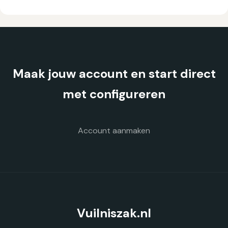
meerdere
variaties.
Deze
optie
kan
gekozen
Maak jouw account en start direct
worden
op
met configureren
de
productpagina
Account aanmaken
Vuilniszak.nl