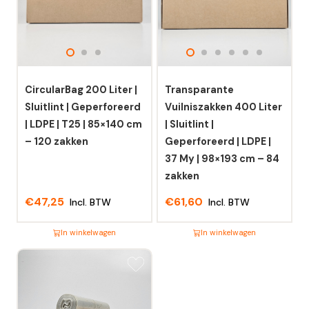
CircularBag 200 Liter |
Transparante
Sluitlint | Geperforeerd
Vuilniszakken 400 Liter
| LDPE | T25 | 85×140 cm
| Sluitlint |
– 120 zakken
Geperforeerd | LDPE |
37 My | 98×193 cm – 84
zakken
€
47,25
€
61,60
Incl. BTW
Incl. BTW
In winkelwagen
In winkelwagen
Dit
Dit
product
product
heeft
heeft
meerdere
meerdere