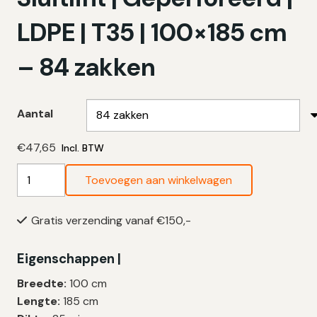
LDPE | T35 | 100×185 cm
– 84 zakken
Aantal
€
47,65
Incl. BTW
CircularBag
Toevoegen aan winkelwagen
400
Liter
Gratis verzending vanaf €150,-
|
Sluitlint
Eigenschappen |
|
Geperforeerd
Breedte:
100 cm
|
Lengte:
185 cm
LDPE