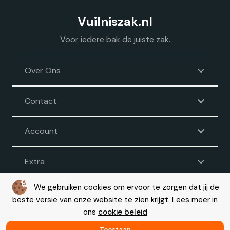
Vuilniszak.nl
Voor iedere bak de juiste zak.
Over Ons
Contact
Account
Extra
We gebruiken cookies om ervoor te zorgen dat jij de
beste versie van onze website te zien krijgt. Lees meer in
Voorwaarden
|
Disclaimer
|
Privacy
|
Cookie beleid
ons
cookie beleid
© Copyright 2026 – Vuilniszak.nl |
Webdesign by Yooker
– Made
with 💙
Toestaan