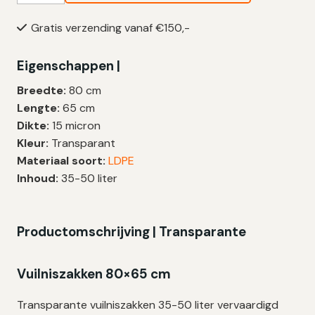
35-
Gratis verzending vanaf €150,-
50
Liter
Eigenschappen |
|
LDPE
Breedte:
80 cm
|
Lengte:
65 cm
T25
Dikte:
15 micron
|
Kleur:
Transparant
80x65
Materiaal soort:
LDPE
cm
Inhoud:
35-50 liter
–
100
zakken
Productomschrijving | Transparante
aantal
Vuilniszakken 80×65 cm
Transparante vuilniszakken 35-50 liter vervaardigd