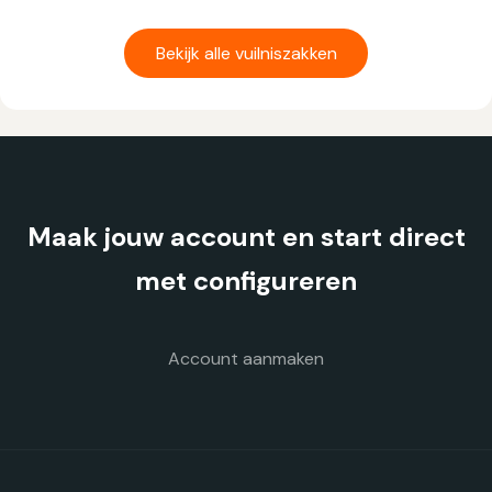
product
heeft
Bekijk alle vuilniszakken
meerdere
variaties.
Deze
optie
kan
gekozen
Maak jouw account en start direct
worden
op
met configureren
de
productpagina
Account aanmaken