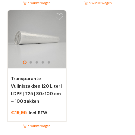
In winkelwagen
In winkelwagen
Dit
Dit
product
product
heeft
heeft
meerdere
meerdere
variaties.
variaties.
Deze
Deze
optie
optie
kan
kan
gekozen
gekozen
worden
worden
Transparante
op
op
Vuilniszakken 120 Liter |
de
de
LDPE | T25 | 80×100 cm
productpagina
productpagina
– 100 zakken
€
19,95
Incl. BTW
In winkelwagen
Dit