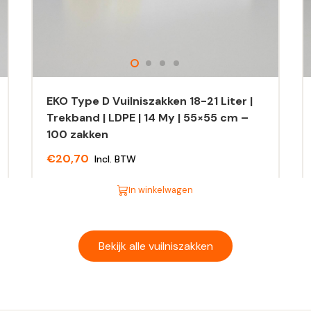
EKO Type D Vuilniszakken 18-21 Liter |
Trekband | LDPE | 14 My | 55×55 cm –
100 zakken
€
20,70
Incl. BTW
In winkelwagen
Dit
Di
product
pr
heeft
he
Bekijk alle vuilniszakken
meerdere
m
variaties.
va
Deze
D
optie
op