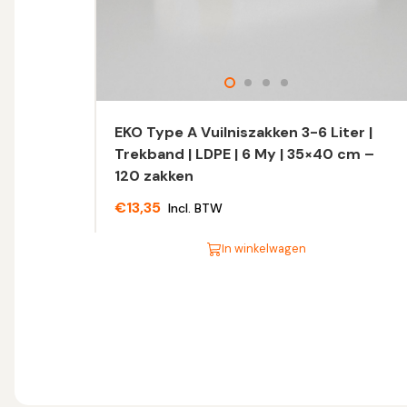
EKO Type A Vuilniszakken 3-6 Liter |
Trekband | LDPE | 6 My | 35×40 cm –
120 zakken
€
13,35
Incl. BTW
In winkelwagen
Dit
product
heeft
meerdere
variaties.
Deze
optie