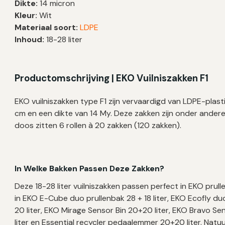
Dikte:
14 micron
LDPE
Kleur:
Wit
|
Materiaal soort:
LDPE
14
Inhoud:
18-28 liter
My
|
49×68
Productomschrijving | EKO Vuilniszakken F1
cm
–
EKO vuilniszakken type F1 zijn vervaardigd van LDPE-plas
120
cm en een dikte van 14 My. Deze zakken zijn onder andere
zakken
doos zitten 6 rollen à 20 zakken (120 zakken).
aantal
In Welke Bakken Passen Deze Zakken?
Deze 18-28 liter vuilniszakken passen perfect in EKO pr
in EKO E-Cube duo prullenbak 28 + 18 liter, EKO Ecofly du
20 liter, EKO Mirage Sensor Bin 20+20 liter, EKO Bravo Sen
liter en Essential recycler pedaalemmer 20+20 liter. Natuu