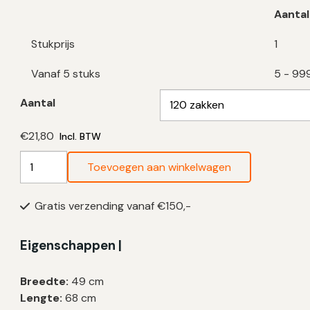
Aantal
Stukprijs
1
Vanaf 5 stuks
5 - 99
Aantal
€
21,80
Incl. BTW
EKO
Toevoegen aan winkelwagen
Type
F1
Gratis verzending vanaf €150,-
Vuilniszakken
18-
28
Eigenschappen |
Liter
|
Breedte:
49 cm
Trekband
Lengte:
68 cm
|