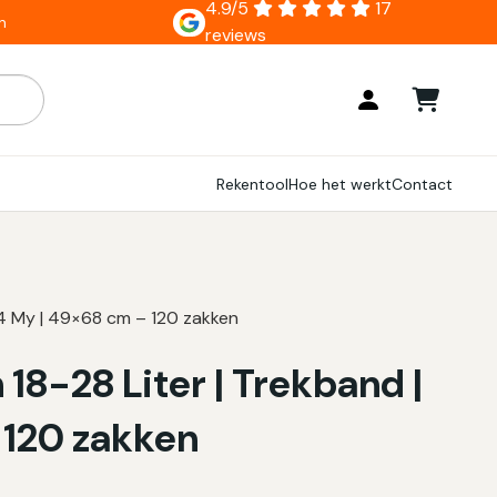
4.9/5
17
n
reviews
ar zijn, gebruik de pijlen om omhoog en omlaag te gaan naar
Rekentool
Hoe het werkt
Contact
 14 My | 49×68 cm – 120 zakken
18-28 Liter | Trekband |
 120 zakken