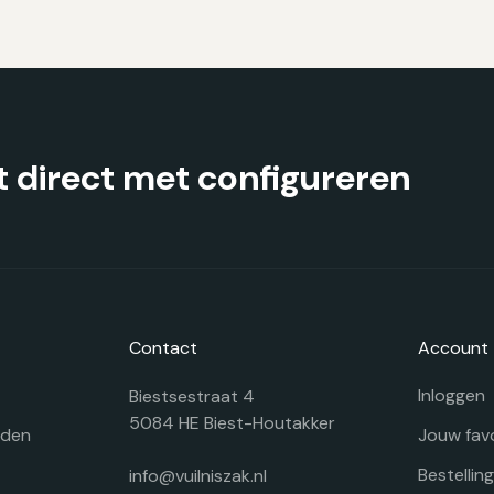
kan
ka
gekozen
g
worden
w
op
o
de
d
productpagina
pr
 direct met configureren
Contact
Account
Inloggen
Biestsestraat 4
5084 HE Biest-Houtakker
rden
Jouw fav
Bestellin
info@vuilniszak.nl