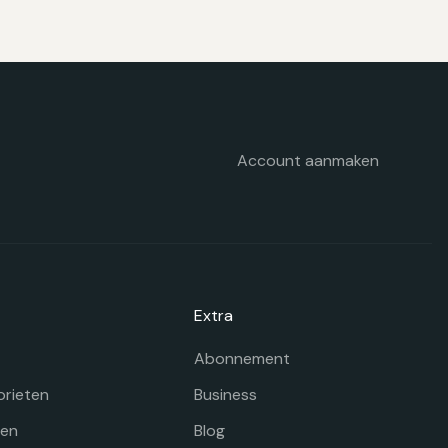
n
ekozen
orden
p
e
oductpagina
Account aanmaken
Extra
Abonnement
orieten
Business
gen
Blog