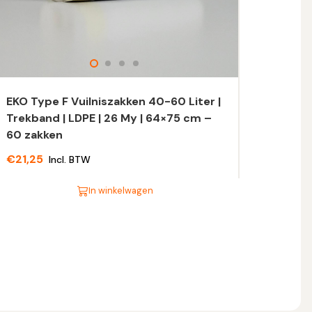
EKO Type F Vuilniszakken 40-60 Liter |
Trekband | LDPE | 26 My | 64×75 cm –
60 zakken
€
21,25
Incl. BTW
In winkelwagen
t
oduct
eft
eerdere
riaties.
eze
tie