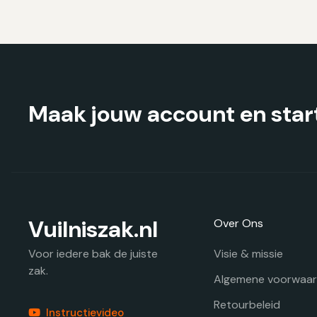
kan
gekozen
worden
op
de
productpagina
Maak jouw account en start
Vuilniszak.nl
Over Ons
Visie & missie
Voor iedere bak de juiste
zak.
Algemene voorwaa
Retourbeleid
Instructievideo