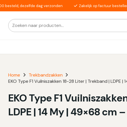
00 besteld, dezelfde dag verzonden
Zakelijk op factuur bestelle
Zoeken
Als de resultaten voor automatisch aanvullen beschikba
naar:
Home
Trekbandzakken
EKO Type F1 Vuilniszakken 18-28 Liter | Trekband | LDPE |
EKO Type F1 Vuilniszakken 
LDPE | 14 My | 49×68 cm –