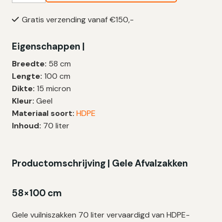
70
Gratis verzending vanaf €150,-
Liter
|
Eigenschappen |
HDPE
|
Breedte:
58 cm
T23
Lengte:
100 cm
|
Dikte:
15 micron
58×100
Kleur:
Geel
cm
Materiaal soort:
HDPE
–
Inhoud:
70 liter
500
zakken
aantal
Productomschrijving | Gele Afvalzakken
58×100 cm
Gele vuilniszakken 70 liter vervaardigd van HDPE-