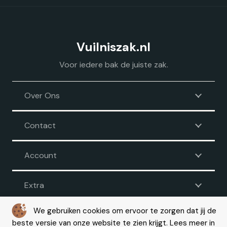
Vuilniszak.nl
Voor iedere bak de juiste zak.
Over Ons
Contact
Account
Extra
We gebruiken cookies om ervoor te zorgen dat jij de
beste versie van onze website te zien krijgt. Lees meer in
Voorwaarden
|
Disclaimer
|
Privacy
|
Cookie beleid