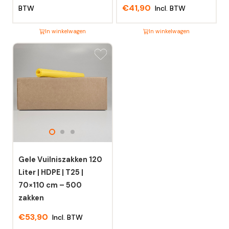
€
41,90
BTW
Incl. BTW
In winkelwagen
In winkelwagen
Dit
Dit
product
product
heeft
heeft
meerdere
meerdere
variaties.
variaties.
Deze
Deze
optie
optie
kan
kan
gekozen
gekozen
worden
worden
Gele Vuilniszakken 120
op
op
Liter | HDPE | T25 |
de
de
70×110 cm – 500
productpagina
productpagina
zakken
€
53,90
Incl. BTW