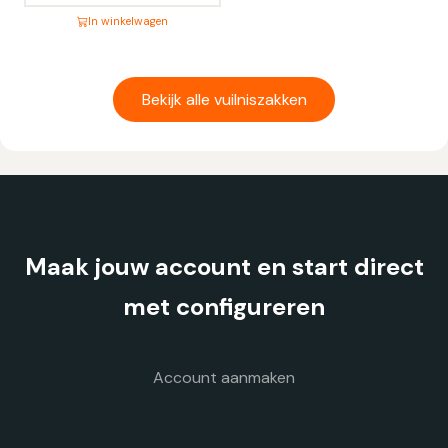
In winkelwagen
Dit
product
heeft
Bekijk alle vuilniszakken
meerdere
variaties.
Deze
optie
kan
gekozen
Maak jouw account en start direct
worden
op
met configureren
de
productpagina
Account aanmaken