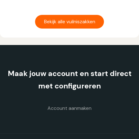
Dit
product
heeft
Bekijk alle vuilniszakken
meerdere
variaties.
Deze
optie
kan
gekozen
Maak jouw account en start direct
worden
op
met configureren
de
productpagina
Account aanmaken