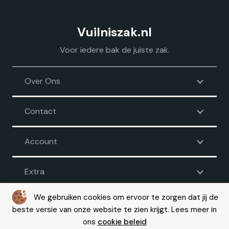
Vuilniszak.nl
Voor iedere bak de juiste zak.
Over Ons
Contact
Account
Extra
We gebruiken cookies om ervoor te zorgen dat jij de
beste versie van onze website te zien krijgt. Lees meer in
Voorwaarden
|
Disclaimer
|
Privacy
|
Cookie beleid
ons
cookie beleid
© Copyright 2026 – Vuilniszak.nl |
Webdesign by Yooker
– Made