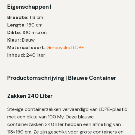
Eigenschappen |
LDPE
|
Breedte:
118 cm
100
Lengte:
150 cm
My
Dikte:
100 micron
|
Kleur:
Blauw
118×150
Materiaal soort:
Gerecycled LDPE
cm
Inhoud:
240 liter
–
80
zakken
Productomschrijving | Blauwe Container
aantal
Zakken 240 Liter
Stevige containerzakken vervaardigd van LDPE-plastic
met een dikte van 100 My. Deze blauwe
containerzakken 240 liter hebben een afmeting van
118×150 cm. Ze zijn geschikt voor grote containers en