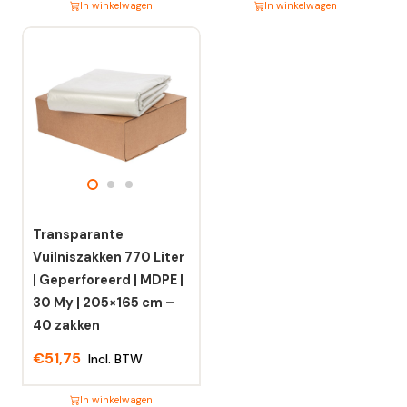
In winkelwagen
In winkelwagen
Dit
Dit
product
product
heeft
heeft
meerdere
meerdere
variaties.
variaties.
Deze
Deze
optie
optie
kan
kan
gekozen
gekozen
worden
worden
Transparante
op
op
Vuilniszakken 770 Liter
de
de
| Geperforeerd | MDPE |
productpagina
productpagina
30 My | 205×165 cm –
40 zakken
€
51,75
Incl. BTW
In winkelwagen