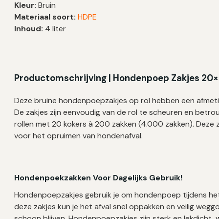
Kleur:
Bruin
cm
Materiaal soort:
HDPE
–
Inhoud:
4 liter
4.000
zakken
aantal
Productomschrijving | Hondenpoep Zakjes 20
Deze bruine hondenpoepzakjes op rol hebben een afmetin
De zakjes zijn eenvoudig van de rol te scheuren en betro
rollen met 20 kokers à 200 zakken (4.000 zakken). Deze 
voor het opruimen van hondenafval.
Hondenpoekzakken Voor Dagelijks Gebruik!
Hondenpoepzakjes gebruik je om hondenpoep tijdens het 
deze zakjes kun je het afval snel oppakken en veilig weg
schoon blijven. Hondenpoepzakjes zijn sterk en lekdicht,