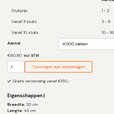
Stukprijs
1 - 2
Vanaf 3 stuks
3 - 9
Vanaf 10 stuks
10 - 9
Aantal
€
60,90
Incl. BTW
Bruine
Toevoegen aan winkelwagen
Hondenpoepzakjes
|
Gratis verzending vanaf €150,-
HDPE
|
10
Eigenschappen |
My
Breedte:
20 cm
|
Lengte:
43 cm
20×43