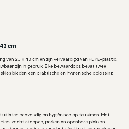
×43 cm
g van 20 x 43 cm en zijn vervaardigd van HDPE-plastic.
uwbaar zijn in gebruik. Elke bewaardoos bevat twee
zakjes bieden een praktische en hygiënische oplossing
uitlaten eenvoudig en hygiënisch op te ruimen. Met
gooien, zodat stoepen, parken en openbare plekken
 waardoor je zonder zorgen het afval kunt verzamelen en