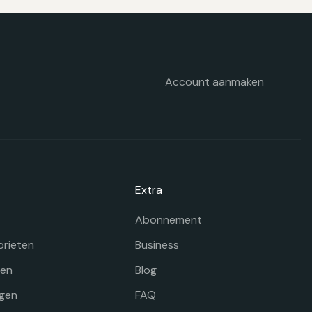
ekozen
orden
p
e
oductpagina
Account aanmaken
Extra
Abonnement
orieten
Business
gen
Blog
gen
FAQ