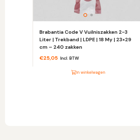
Brabantia Code V Vuilniszakken 2-3
Liter | Trekband | LDPE | 18 My | 23×29
cm – 240 zakken
€
25,05
Incl. BTW
In winkelwagen
Dit
product
heeft
meerdere
variaties.
Deze
optie
kan