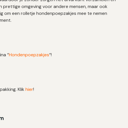
 een prettige omgeving voor andere mensen, maar ook
dig om een rolletje hondenpoepzakjes mee te nemen
oment.
ina “
Hondenpoepzakjes
“!
pakking. Klik
hier
!
cm