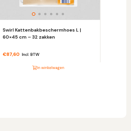
Swirl Kattenbakbeschermhoes L |
60×45 cm – 32 zakken
€
87,60
Incl. BTW
In winkelwagen
t
oduct
eft
eerdere
riaties.
eze
tie
n