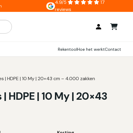
4.9/5
17
n
reviews
ar zijn, gebruik de pijlen om omhoog en omlaag te gaan naar
Rekentool
Hoe het werkt
Contact
s | HDPE | 10 My | 20×43 cm – 4.000 zakken
| HDPE | 10 My | 20×43
l
Korting