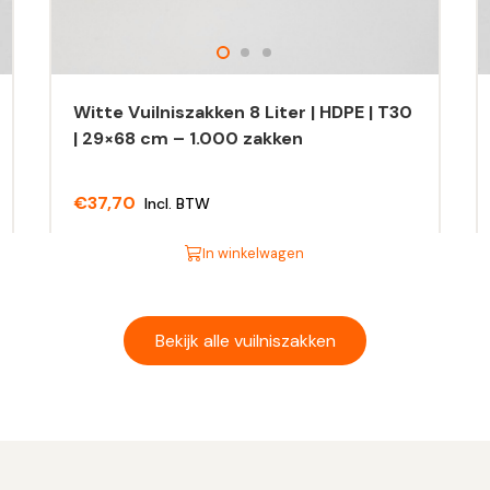
Witte Vuilniszakken 8 Liter | HDPE | T30
| 29×68 cm – 1.000 zakken
€
37,70
Incl. BTW
In winkelwagen
Dit
Di
product
pr
heeft
he
Bekijk alle vuilniszakken
meerdere
m
variaties.
va
Deze
D
optie
op
kan
ka