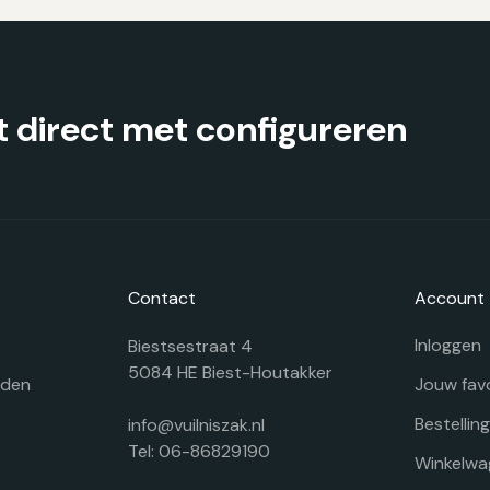
gekozen
g
worden
w
op
o
de
d
productpagina
pr
 direct met configureren
Contact
Account
Inloggen
Biestsestraat 4
5084 HE Biest-Houtakker
rden
Jouw fav
Bestellin
info@vuilniszak.nl
Tel: 06-86829190
Winkelwa