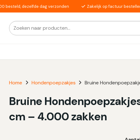
00 besteld, dezelfde dag verzonden
Zakelijk op factuur bestelle
Zoeken
Als de resultaten voor automatisch aanvullen beschikba
naar:
Home
Hondenpoepzakjes
Bruine Hondenpoepzakje
Bruine Hondenpoepzakjes 
cm – 4.000 zakken
Aanta