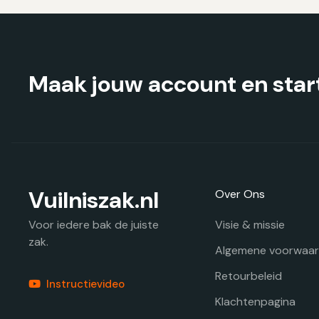
gekozen
worden
op
de
productpagina
Maak jouw account en start
Vuilniszak.nl
Over Ons
Visie & missie
Voor iedere bak de juiste
zak.
Algemene voorwaa
Retourbeleid
Instructievideo
Klachtenpagina