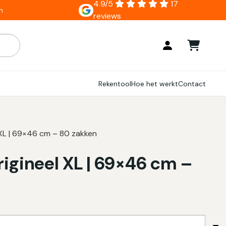
4.9/5
17
n
reviews
ar zijn, gebruik de pijlen om omhoog en omlaag te gaan naar
Rekentool
Hoe het werkt
Contact
XL | 69×46 cm – 80 zakken
igineel XL | 69×46 cm –