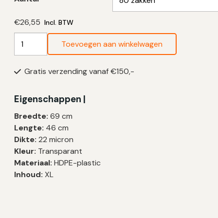
€
26,55
Incl. BTW
Linda
Toevoegen aan winkelwagen
Kattenbakzakken
Origineel
Gratis verzending vanaf €150,-
XL
|
69×46
Eigenschappen |
cm
Breedte:
69 cm
–
Lengte:
46 cm
80
Dikte:
22 micron
zakken
Kleur:
Transparant
aantal
Materiaal:
HDPE-plastic
Inhoud:
XL