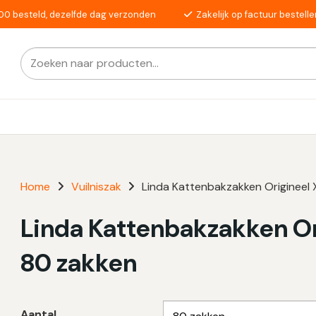
00 besteld, dezelfde dag verzonden
Zakelijk op factuur bestelle
Zoeken
Als de resultaten voor automatisch aanvullen beschikba
naar:
Home
Vuilniszak
Linda Kattenbakzakken Origineel 
Linda Kattenbakzakken Or
80 zakken
Aantal