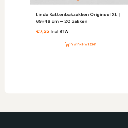
Linda Kattenbakzakken Origineel XL |
69×46 cm – 20 zakken
€
7,55
Incl. BTW
In winkelwagen
Dit
product
heeft
meerdere
variaties.
Deze
optie
kan
gekozen
worden
op
de