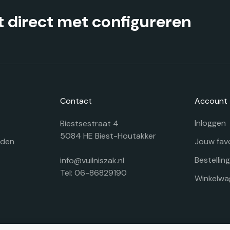
productpagina
 direct met configureren
Contact
Account
Inloggen
Biestsestraat 4
5084 HE Biest-Houtakker
rden
Jouw fav
Bestellin
info@vuilniszak.nl
Tel: 06-86829190
Winkelwa