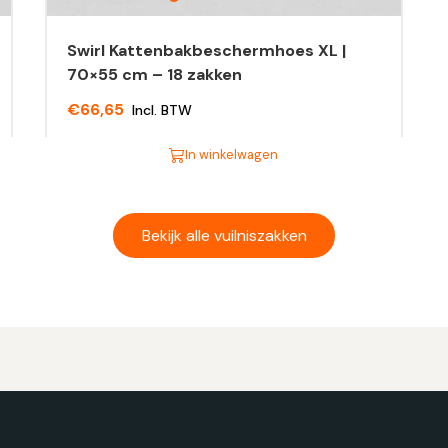
Swirl Kattenbakbeschermhoes XL |
70×55 cm – 18 zakken
€
66,65
Incl. BTW
In winkelwagen
Dit
product
heeft
Bekijk alle vuilniszakken
meerdere
variaties.
Deze
optie
kan
gekozen
worden
op
de