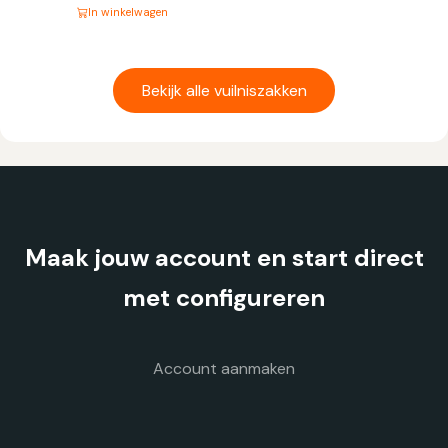
In winkelwagen
Dit
product
heeft
Bekijk alle vuilniszakken
meerdere
variaties.
Deze
optie
kan
gekozen
Maak jouw account en start direct
worden
op
met configureren
de
productpagina
Account aanmaken