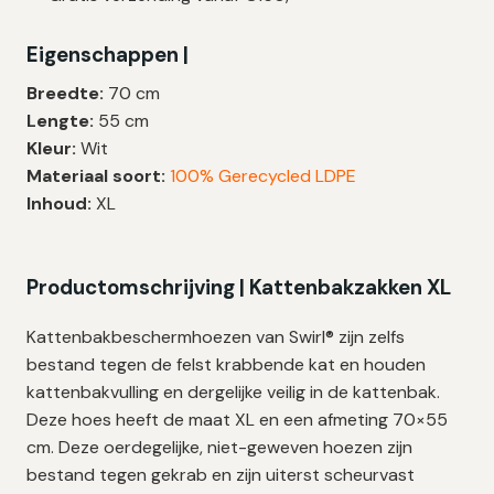
|
70×55
Eigenschappen |
cm
–
Breedte:
70 cm
18
Lengte:
55 cm
zakken
Kleur:
Wit
aantal
Materiaal soort:
100% Gerecycled LDPE
Inhoud:
XL
Productomschrijving | Kattenbakzakken XL
Kattenbakbeschermhoezen van Swirl® zijn zelfs
bestand tegen de felst krabbende kat en houden
kattenbakvulling en dergelijke veilig in de kattenbak.
Deze hoes heeft de maat XL en een afmeting 70×55
cm. Deze oerdegelijke, niet-geweven hoezen zijn
bestand tegen gekrab en zijn uiterst scheurvast