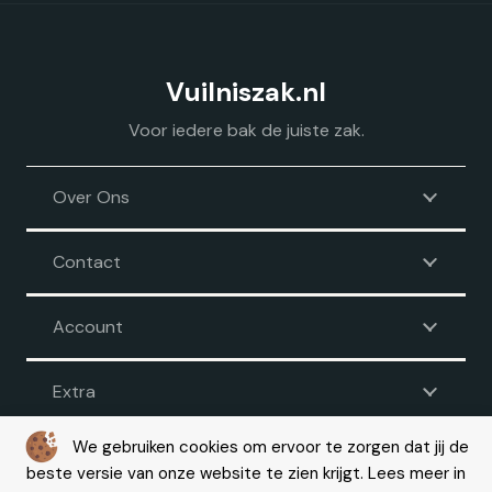
Vuilniszak.nl
Voor iedere bak de juiste zak.
Over Ons
Contact
Account
Extra
We gebruiken cookies om ervoor te zorgen dat jij de
beste versie van onze website te zien krijgt. Lees meer in
Voorwaarden
|
Disclaimer
|
Privacy
|
Cookie beleid