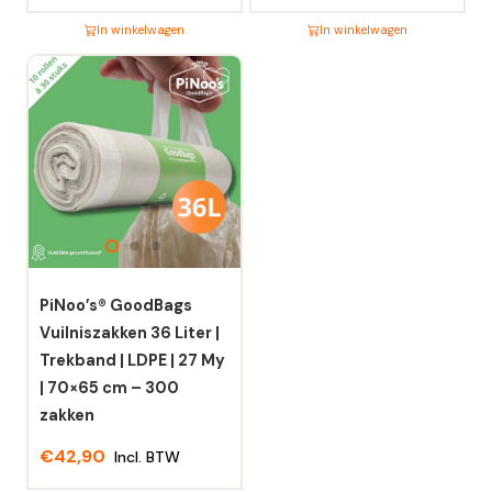
In winkelwagen
In winkelwagen
Dit
Dit
product
product
heeft
heeft
meerdere
meerdere
variaties.
variaties.
Deze
Deze
optie
optie
kan
kan
gekozen
gekozen
worden
worden
PiNoo’s® GoodBags
op
op
Vuilniszakken 36 Liter |
de
de
Trekband | LDPE | 27 My
productpagina
productpagina
| 70×65 cm – 300
zakken
€
42,90
Incl. BTW