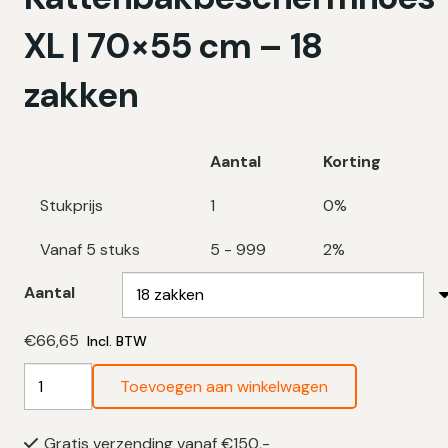
XL | 70×55 cm – 18
zakken
Aantal
Korting
Stukprijs
1
0%
Vanaf 5 stuks
5 - 999
2%
Aantal
€
66,65
Incl. BTW
Swirl
Toevoegen aan winkelwagen
Kattenbakbeschermhoes
XL
Gratis verzending vanaf €150,-