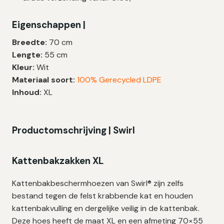
|
70×55
Eigenschappen |
cm
–
Breedte:
70 cm
6
Lengte:
55 cm
zakken
Kleur:
Wit
aantal
Materiaal soort:
100% Gerecycled LDPE
Inhoud:
XL
Productomschrijving | Swirl
Kattenbakzakken XL
Kattenbakbeschermhoezen van Swirl® zijn zelfs
bestand tegen de felst krabbende kat en houden
kattenbakvulling en dergelijke veilig in de kattenbak.
Deze hoes heeft de maat XL en een afmeting 70×55