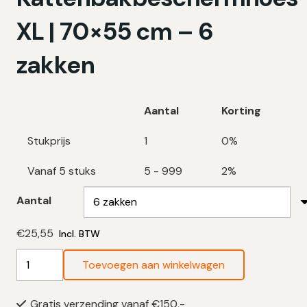
XL | 70×55 cm – 6
zakken
Aantal
Korting
Stukprijs
1
0%
Vanaf 5 stuks
5 - 999
2%
Aantal
€
25,55
Incl. BTW
Swirl
Toevoegen aan winkelwagen
Kattenbakbeschermhoes
XL
Gratis verzending vanaf €150,-