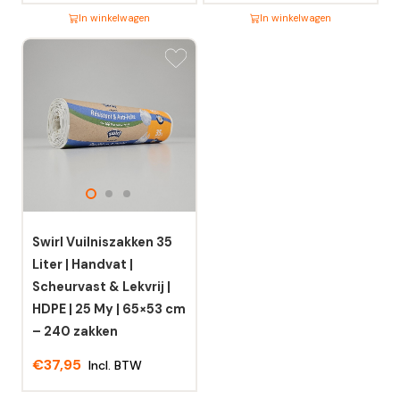
In winkelwagen
In winkelwagen
Dit
Dit
product
product
heeft
heeft
meerdere
meerdere
variaties.
variaties.
Deze
Deze
optie
optie
kan
kan
gekozen
gekozen
worden
worden
Swirl Vuilniszakken 35
op
op
Liter | Handvat |
de
de
Scheurvast & Lekvrij |
productpagina
productpagina
HDPE | 25 My | 65×53 cm
– 240 zakken
€
37,95
Incl. BTW