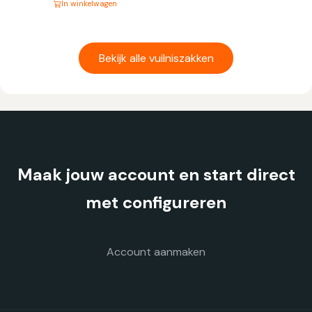
In winkelwagen
Dit
product
heeft
Bekijk alle vuilniszakken
meerdere
variaties.
Deze
optie
kan
gekozen
Maak jouw account en start direct
worden
op
met configureren
de
productpagina
Account aanmaken