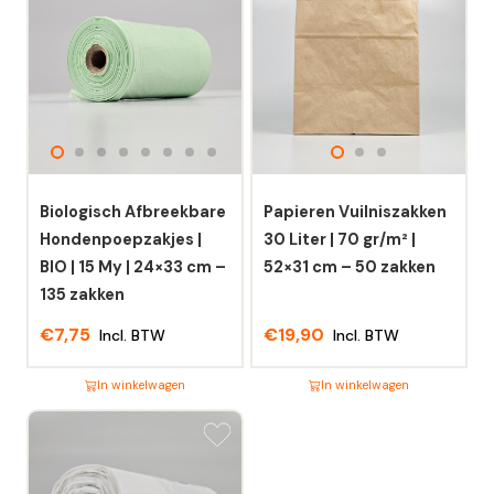
Biologisch Afbreekbare
Papieren Vuilniszakken
Hondenpoepzakjes |
30 Liter | 70 gr/m² |
BIO | 15 My | 24×33 cm –
52×31 cm – 50 zakken
135 zakken
€
7,75
€
19,90
Incl. BTW
Incl. BTW
In winkelwagen
In winkelwagen
Dit
Dit
product
product
heeft
heeft