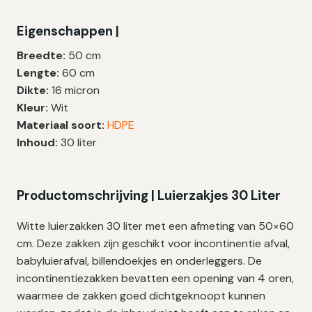
4
Eigenschappen |
Lussen
|
Breedte:
50 cm
HDPE
Lengte:
60 cm
|
Dikte:
16 micron
T25
Kleur:
Wit
|
Materiaal soort:
HDPE
50×60
Inhoud:
30 liter
cm
–
100
Productomschrijving | Luierzakjes 30 Liter
zakken
aantal
Witte luierzakken 30 liter met een afmeting van 50×60
cm. Deze zakken zijn geschikt voor incontinentie afval,
babyluierafval, billendoekjes en onderleggers. De
incontinentiezakken bevatten een opening van 4 oren,
waarmee de zakken goed dichtgeknoopt kunnen