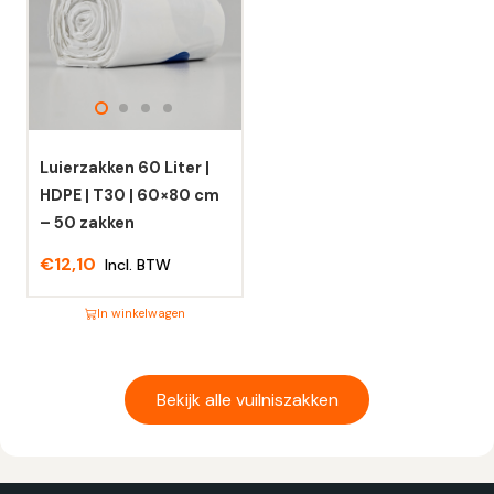
meerdere
meerdere
variaties.
variaties.
Deze
Deze
optie
optie
kan
kan
gekozen
gekozen
worden
worden
Luierzakken 60 Liter |
op
op
HDPE | T30 | 60×80 cm
de
de
– 50 zakken
productpagina
productpagina
€
12,10
Incl. BTW
In winkelwagen
Dit
product
heeft
Bekijk alle vuilniszakken
meerdere
variaties.
Deze