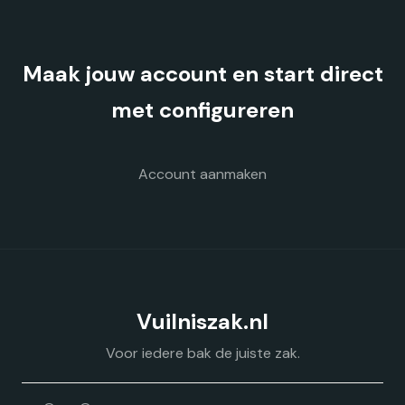
optie
kan
gekozen
Maak jouw account en start direct
worden
op
met configureren
de
productpagina
Account aanmaken
Vuilniszak.nl
Voor iedere bak de juiste zak.